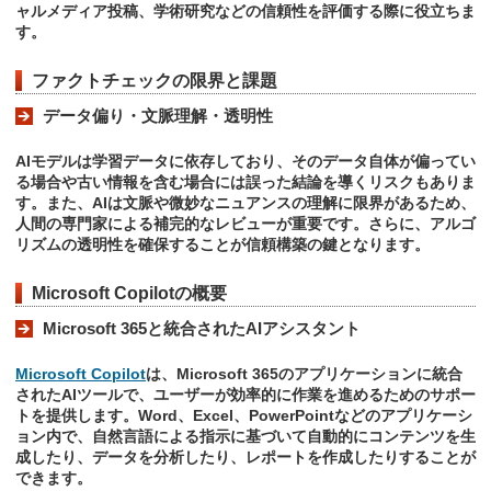
ャルメディア投稿、学術研究などの信頼性を評価する際に役立ちま
す。
ファクトチェックの限界と課題
データ偏り・文脈理解・透明性
AIモデルは学習データに依存しており、そのデータ自体が偏ってい
る場合や古い情報を含む場合には誤った結論を導くリスクもありま
す。また、AIは文脈や微妙なニュアンスの理解に限界があるため、
人間の専門家による補完的なレビューが重要です。さらに、アルゴ
リズムの透明性を確保することが信頼構築の鍵となります。
Microsoft Copilotの概要
Microsoft 365と統合されたAIアシスタント
Microsoft Copilot
は、Microsoft 365のアプリケーションに統合
されたAIツールで、ユーザーが効率的に作業を進めるためのサポー
トを提供します。Word、Excel、PowerPointなどのアプリケーシ
ョン内で、自然言語による指示に基づいて自動的にコンテンツを生
成したり、データを分析したり、レポートを作成したりすることが
できます。