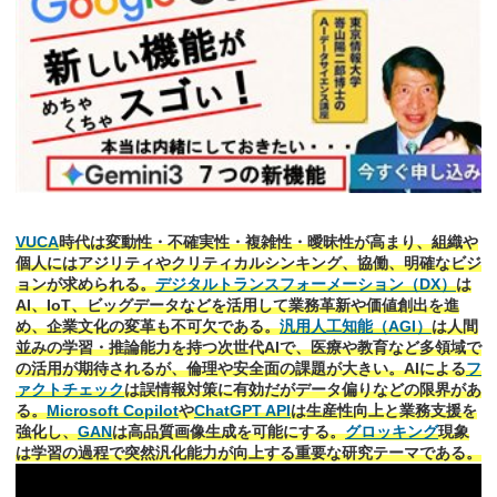
VUCA
時代は変動性・不確実性・複雑性・曖昧性が高まり、組織や
個人にはアジリティやクリティカルシンキング、協働、明確なビジ
ョンが求められる。
デジタルトランスフォーメーション（DX）
は
AI、IoT、ビッグデータなどを活用して業務革新や価値創出を進
め、企業文化の変革も不可欠である。
汎用人工知能（AGI）
は人間
並みの学習・推論能力を持つ次世代AIで、医療や教育など多領域で
の活用が期待されるが、倫理や安全面の課題が大きい。AIによる
フ
ァクトチェック
は誤情報対策に有効だがデータ偏りなどの限界があ
る。
Microsoft Copilot
や
ChatGPT API
は生産性向上と業務支援を
強化し、
GAN
は高品質画像生成を可能にする。
グロッキング
現象
は学習の過程で突然汎化能力が向上する重要な研究テーマである。