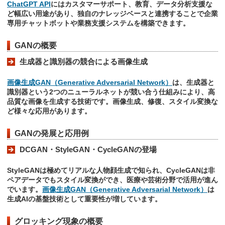
ChatGPT API
にはカスタマーサポート、教育、データ分析支援な
ど幅広い用途があり、独自のナレッジベースと連携することで企業
専用チャットボットや業務支援システムを構築できます。
GANの概要
生成器と識別器の競合による画像生成
画像生成GAN（Generative Adversarial Network）
は、生成器と
識別器という2つのニューラルネットが競い合う仕組みにより、高
品質な画像を生成する技術です。画像生成、修復、スタイル変換な
ど様々な応用があります。
GANの発展と応用例
DCGAN・StyleGAN・CycleGANの登場
StyleGANは極めてリアルな人物顔生成で知られ、CycleGANは非
ペアデータでもスタイル変換ができ、医療や芸術分野で活用が進ん
でいます。
画像生成GAN（Generative Adversarial Network）
は
生成AIの基盤技術として重要性が増しています。
グロッキング現象の概要