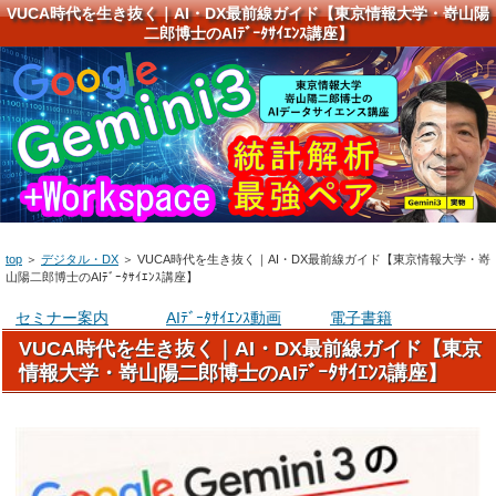
VUCA時代を生き抜く｜AI・DX最前線ガイド【東京情報大学・嵜山陽
二郎博士のAIﾃﾞｰﾀｻｲｴﾝｽ講座】
top
＞
デジタル・DX
＞
VUCA時代を生き抜く｜AI・DX最前線ガイド【東京情報大学・嵜
山陽二郎博士のAIﾃﾞｰﾀｻｲｴﾝｽ講座】
セミナー案内
AIﾃﾞｰﾀｻｲｴﾝｽ動画
電子書籍
VUCA時代を生き抜く｜AI・DX最前線ガイド【東京
情報大学・嵜山陽二郎博士のAIﾃﾞｰﾀｻｲｴﾝｽ講座】