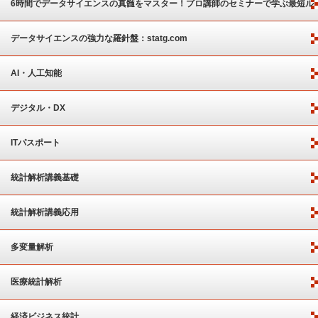
6時間でデータサイエンスの真髄をマスター！プロ講師のセミナーで学ぶ最短ル
ート
データサイエンスの強力な羅針盤：statg.com
AI・人工知能
デジタル・DX
ITパスポート
統計解析講義基礎
統計解析講義応用
多変量解析
医療統計解析
経済ビジネス統計