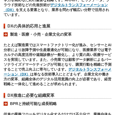
争力を高めるための重要な戦略です。AIやIoT、ビッグデータ、ク
ラウド技術などの先進技術が
デジタルトランスフォーメーション
（DX）
を支える要素となり、業界を問わず幅広い分野で活用され
ています。
DXの具体的応用と進展
製造・医療・小売・企業文化の変革
たとえば製造業ではスマートファクトリー化が進み、センサーとAI
分析により故障予測や生産最適化が可能になり、医療業界では電子
カルテの高度活用や遠隔診療が一般化し、より質の高い医療サービ
スを実現しています。また、小売業では顧客データ解析によるパー
ソナライズドマーケティングが可能となり、購買行動を精緻に予測
することで売上向上に寄与しています。
デジタルトランスフォーメ
ーション（DX）
は単なる技術導入にとどまらず、企業文化や働き
方の変革、組織全体のデジタル活用意識の向上が必要であり、経営
戦略と一体化して進めることが求められます。
DX推進に必要な組織変革
BPRと持続可能な成長戦略
従来の業務フローをデジタル化するだけでは不十分で、業務自体を