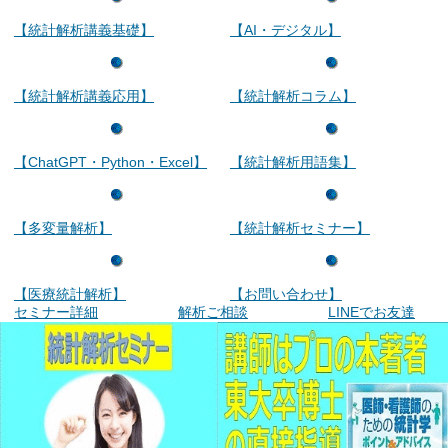
【統計解析講義基礎】
【AI・デジタル】
【統計解析講義応用】
【統計解析コラム】
【ChatGPT・Python・Excel】
【統計解析用語集】
【多変量解析】
【統計解析セミナー】
【医療統計解析】
【お問い合わせ】
セミナー詳細
解析ご相談
LINEでお友達