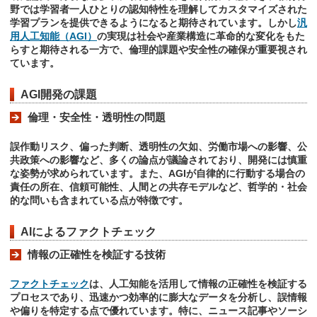
野では学習者一人ひとりの認知特性を理解してカスタマイズされた
学習プランを提供できるようになると期待されています。しかし
汎
用人工知能（AGI）
の実現は社会や産業構造に革命的な変化をもた
らすと期待される一方で、倫理的課題や安全性の確保が重要視され
ています。
AGI開発の課題
倫理・安全性・透明性の問題
誤作動リスク、偏った判断、透明性の欠如、労働市場への影響、公
共政策への影響など、多くの論点が議論されており、開発には慎重
な姿勢が求められています。また、AGIが自律的に行動する場合の
責任の所在、信頼可能性、人間との共存モデルなど、哲学的・社会
的な問いも含まれている点が特徴です。
AIによるファクトチェック
情報の正確性を検証する技術
ファクトチェック
は、人工知能を活用して情報の正確性を検証する
プロセスであり、迅速かつ効率的に膨大なデータを分析し、誤情報
や偏りを特定する点で優れています。特に、ニュース記事やソーシ