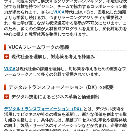
ティ、問題を分析し解決するクリティカルシンキング、不透明な状
況でも目標を持つビジョン、チームで協力するコラボレーション能
力が求められます。さらに
VUCA
時代においては、固定化した知識
よりも学習し続ける力、つまりラーニングアジリティが重要視さ
れ、常に学び直しながら状況適応する姿勢が不可欠になります。こ
のため、多くの企業が人材育成プログラムを見直し、変化対応力を
中心に据えた教育体系を整備しつつあります。
VUCAフレームワークの意義
現代社会を理解し、対応策を考える枠組み
VUCA
は現代社会の課題を理解し、対応策を考えるための重要なフ
レームワークとして多くの分野で活用されています。
デジタルトランスフォーメーション（DX）の概要
デジタル技術によるビジネス革新と価値創出
デジタルトランスフォーメーション（DX）
とは、デジタル技術を
活用してビジネスや社会の構造を革新し、新たな価値を創出する取
り組みを指します。具体的には、業務プロセスの効率化や顧客体験
の向上、製品・サービスのイノベーションなどが含まれ、企業の競