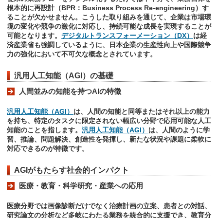
根本的に再設計（BPR：Business Process Re-engineering）す
ることが欠かせません。こうした取り組みを通じて、企業は市場環
境の変化や競争の激化に対応し、持続可能な成長を実現することが
可能となります。
デジタルトランスフォーメーション（DX）
は経
済産業省も強調しているように、日本企業の生産性向上や国際競争
力の強化において不可欠な概念とされています。
汎用人工知能（AGI）の基礎
人間並みの知能を持つAIの特徴
汎用人工知能（AGI）
は、人間の知能と同等またはそれ以上の能力
を持ち、特定のタスクに限定されない幅広い分野で応用可能な人工
知能のことを指します。
汎用人工知能（AGI）
は、人間のように学
習、推論、問題解決、創造性を発揮し、新たな状況や課題に柔軟に
対応できるのが特徴です。
AGIがもたらす社会的インパクト
医療・教育・科学研究・産業への応用
医療分野では画像診断だけでなく治療計画の立案、患者との対話、
研究論文の分析など多岐にわたる業務を統合的に支援でき、教育分