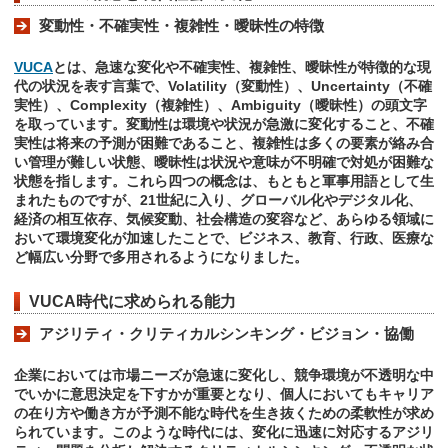
変動性・不確実性・複雑性・曖昧性の特徴
VUCA
とは、急速な変化や不確実性、複雑性、曖昧性が特徴的な現
代の状況を表す言葉で、Volatility（変動性）、Uncertainty（不確
実性）、Complexity（複雑性）、Ambiguity（曖昧性）の頭文字
を取っています。変動性は環境や状況が急激に変化すること、不確
実性は将来の予測が困難であること、複雑性は多くの要素が絡み合
い管理が難しい状態、曖昧性は状況や意味が不明確で対処が困難な
状態を指します。これら四つの概念は、もともと軍事用語として生
まれたものですが、21世紀に入り、グローバル化やデジタル化、
経済の相互依存、気候変動、社会構造の変容など、あらゆる領域に
おいて環境変化が加速したことで、ビジネス、教育、行政、医療な
ど幅広い分野で多用されるようになりました。
VUCA時代に求められる能力
アジリティ・クリティカルシンキング・ビジョン・協働
企業においては市場ニーズが急速に変化し、競争環境が不透明な中
でいかに意思決定を下すかが重要となり、個人においてもキャリア
の在り方や働き方が予測不能な時代を生き抜くための柔軟性が求め
られています。このような時代には、変化に迅速に対応するアジリ