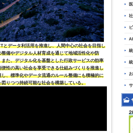
医
社
ビ
A
け、ICTとデータ利活用を推進し、人間中心の社会を目指し
統
の整備やデジタル人材育成を通じて地域活性化や防
。また、デジタル化を基盤とした行政サービスの効率
統
利便性の高い社会を享受できる仕組みづくりを推進し
お
視し、標準化やデータ流通のルール整備にも積極的に
を図りつつ持続可能な社会を構築している。
サ
2