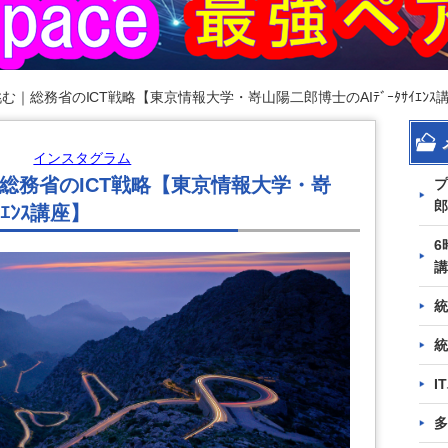
現へ挑む｜総務省のICT戦略【東京情報大学・嵜山陽二郎博士のAIﾃﾞｰﾀｻｲｴﾝｽ
インスタグラム
挑む｜総務省のICT戦略【東京情報大学・嵜
プ
郎
ｲｴﾝｽ講座】
6
講
統
統
I
多