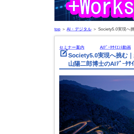
top
＞
AI・デジタル
＞
Society5.0実
セミナー案内
AIﾃﾞｰﾀｻｲｴﾝｽ動画
Society5.0実現へ
山陽二郎博士のAIﾃﾞｰﾀｻ