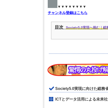
▼▼▼▼▼▼▼▼
チャンネル登録はこちら
目次
Society5.0実現へ挑む
Society5.0実現に向けた総
ICTとデータ活用による未来