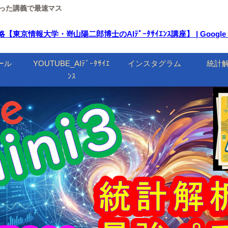
ルを使った講義で最速マス
戦略【東京情報大学・嵜山陽二郎博士のAIﾃﾞｰﾀｻｲｴﾝｽ講座】 | Google
ール
YOUTUBE_AIﾃﾞｰﾀｻｲｴ
インスタグラム
統計
ﾝｽ