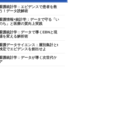
看護統計学：エビデンスで患者を救
う！データ読解術
看護情報×統計学：データで守る「い
のち」と医療の質向上実践
看護統計学：データで導くEBNと現
場を変える解析術
看護データサイエンス：層別集計とt
検定でエビデンスを創出せよ
看護統計学：データが導く次世代ケ
ア