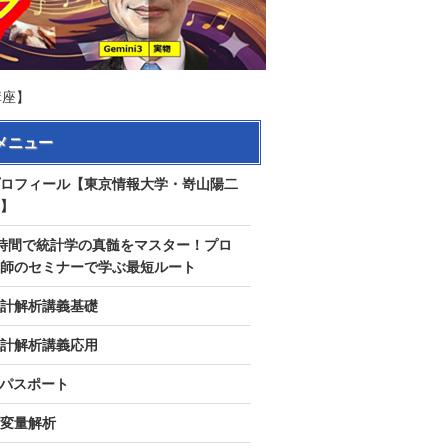
講座】
メニュー
ロフィール【東京情報大学・嵜山陽二
】
時間で統計学の真髄をマスター！プロ
師のセミナーで学ぶ最短ルート
計解析講義基礎
計解析講義応用
Tパスポート
変量解析