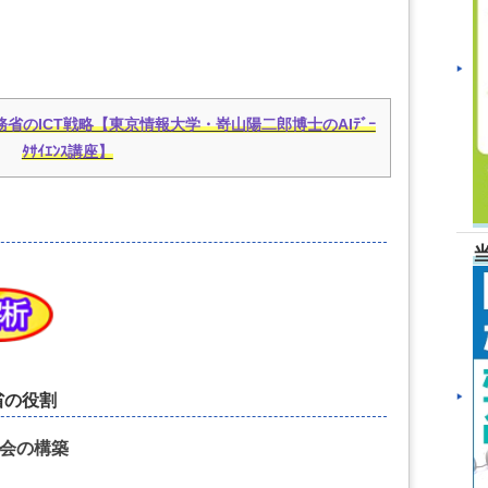
｜総務省のICT戦略【東京情報大学・嵜山陽二郎博士のAIﾃﾞｰ
ﾀｻｲｴﾝｽ講座】
務省の役割
社会の構築