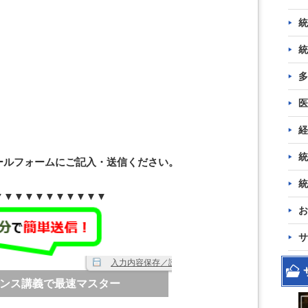
統
統
多
医
経
統
ールフォームにご記入・送信ください。
統
▼▼▼▼▼▼▼▼▼▼▼
お
サ