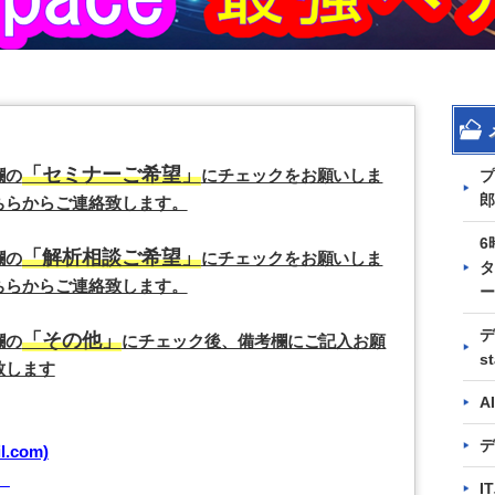
「セミナーご希望」
欄の
にチェックをお願いしま
プ
郎
ちらからご連絡致します。
6
「解析相談ご希望」
欄の
にチェックをお願いしま
タ
ちらからご連絡致します。
ー
デ
「その他」
欄の
にチェック後、備考欄にご記入お願
s
致します
A
デ
.com)
）
I