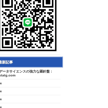
最新記事
データサイエンスの強力な羅針盤：
statg.com
w
w
w
w