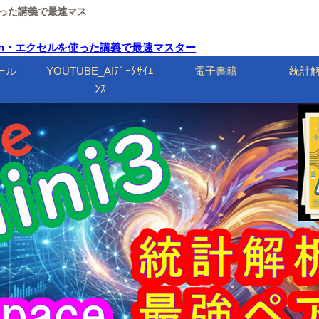
ルを使った講義で最速マス
Python・エクセルを使った講義で最速マスター
ール
YOUTUBE_AIﾃﾞｰﾀｻｲｴ
電子書籍
統計
ﾝｽ