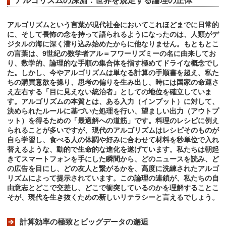
アルゴリズムの深淵：世界を規定する論理の正体
アルゴリズムという言葉が現代社会においてこれほどまでに日常的
に、そして畏怖の念を持って語られるようになったのは、人類がデ
ジタルの海に深く潜り込み始めたからに他なりません。もともとこ
の言葉は、9世紀の数学者アル＝フワーリズミーの名に由来してお
り、数学的、論理的な手順の集合体を指す極めてドライな概念でし
た。しかし、今やアルゴリズムは単なる計算の手順書を超え、私た
ちの購買意欲を操り、思考の偏りを生み出し、時には国家の命運さ
え左右する「目に見えない統治者」としての地位を確立していま
す。アルゴリズムの本質とは、ある入力（インプット）に対して、
決められたルールに基づいた処理を行い、望ましい出力（アウトプ
ット）を得るための「最適解への道筋」です。料理のレシピに例え
られることが多いですが、現代のアルゴリズムはレシピそのものが
自ら学習し、食べる人の体調や好みに合わせて材料を秒単位で入れ
替えるような、動的で生命的な進化を遂げています。私たちは朝起
きてスマートフォンを手にした瞬間から、どのニュースを読み、ど
の広告を目にし、どの友人と繋がるかを、高度に洗練されたアルゴ
リズムによって提示されています。この論理の連鎖が、私たちの自
由意志とどこで交差し、どこで衝突しているのかを理解することこ
そが、現代を生き抜くための新しいリテラシーと言えるでしょう。
計算効率の極致とビッグデータの邂逅