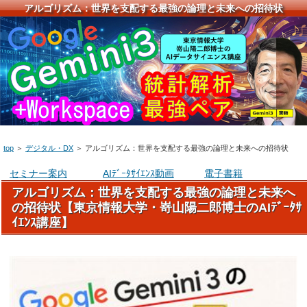
アルゴリズム：世界を支配する最強の論理と未来への招待状
top
＞
デジタル・DX
＞
アルゴリズム：世界を支配する最強の論理と未来への招待状
セミナー案内
AIﾃﾞｰﾀｻｲｴﾝｽ動画
電子書籍
アルゴリズム：世界を支配する最強の論理と未来へ
の招待状【東京情報大学・嵜山陽二郎博士のAIﾃﾞｰﾀｻ
ｲｴﾝｽ講座】