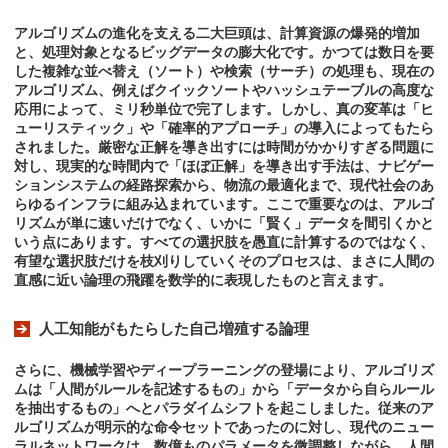
アルゴリズムの進化を支える二大巨頭は、計算資源の爆発的増加
と、処理対象となるビッグデータの膨大化です。かつては数日を要
した複雑な並べ替え（ソート）や検索（サーチ）の処理も、現在の
アルゴリズム、例えばクイックソートやハッシュテーブルの高度な
応用によって、ミリ秒単位で完了します。しかし、真の変革は「ヒ
ューリスティック」や「確率的アプローチ」の導入によってもたら
されました。厳密な正解を導き出すには時間がかかりすぎる問題に
対し、現実的な時間内で「ほぼ正解」を導き出す手法は、ナビゲー
ションシステムの経路探索から、物流の最適化まで、現代社会のあ
らゆるインフラに組み込まれています。ここで重要なのは、アルゴ
リズムが単に速いだけでなく、いかに「賢く」データを間引くかと
いう点にあります。すべての選択肢を愚直に計算するのではなく、
有望な選択肢だけを枝刈りしていくそのプロセスは、まさに人間の
直感に近い論理の飛躍を数学的に表現したものと言えます。
人工知能がもたらした自己増殖する論理
さらに、機械学習やディープラーニングの登場により、アルゴリズ
ムは「人間がルールを記述するもの」から「データから自らルール
を抽出するもの」へとパラダイムシフトを起こしました。従来のア
ルゴリズムが明示的な命令セットであったのに対し、現代のニュー
ラルネットワークは、数億ものパラメータを微調整しながら、人間