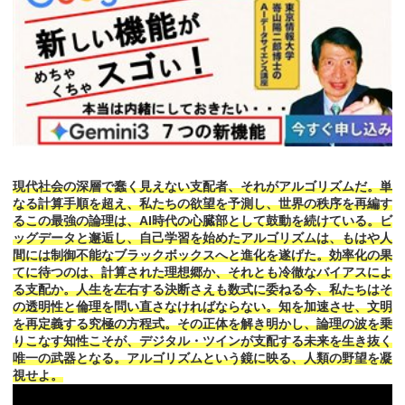
現代社会の深層で蠢く見えない支配者、それがアルゴリズムだ。単
なる計算手順を超え、私たちの欲望を予測し、世界の秩序を再編す
るこの最強の論理は、AI時代の心臓部として鼓動を続けている。ビ
ッグデータと邂逅し、自己学習を始めたアルゴリズムは、もはや人
間には制御不能なブラックボックスへと進化を遂げた。効率化の果
てに待つのは、計算された理想郷か、それとも冷徹なバイアスによ
る支配か。人生を左右する決断さえも数式に委ねる今、私たちはそ
の透明性と倫理を問い直さなければならない。知を加速させ、文明
を再定義する究極の方程式。その正体を解き明かし、論理の波を乗
りこなす知性こそが、デジタル・ツインが支配する未来を生き抜く
唯一の武器となる。アルゴリズムという鏡に映る、人類の野望を凝
視せよ。