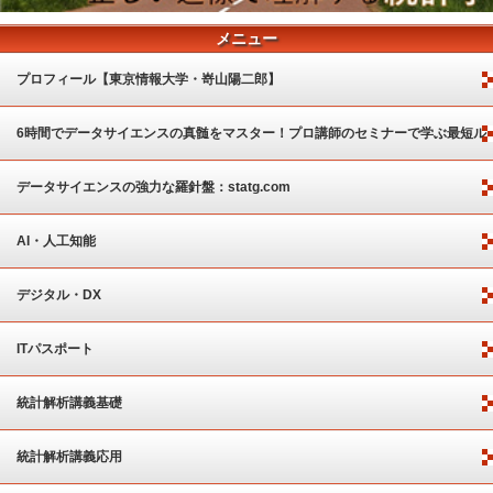
メニュー
プロフィール【東京情報大学・嵜山陽二郎】
6時間でデータサイエンスの真髄をマスター！プロ講師のセミナーで学ぶ最短ル
ート
データサイエンスの強力な羅針盤：statg.com
AI・人工知能
デジタル・DX
ITパスポート
統計解析講義基礎
統計解析講義応用