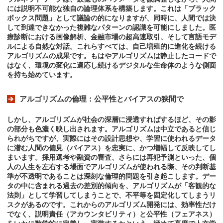
には説明不可能な独自の論理体系を構築します。これは「ブラック
ボックス問題」として議論の的になりますが、同時に、人間では決
して到達できなかった複雑なパターンの認識を可能にしました。医
療診断における画像解析、金融市場の超高速取引、そして言語モデ
ルによる自然な対話。これらすべては、自己増殖的に進化を続ける
アルゴリズムの成果です。もはやアルゴリズムは静止したコードで
はなく、環境の変化に適応し続けるデジタルな生命体のような側面
を持ち始めています。
アルゴリズムの倫理：公平性とバイアスの狭間で
しかし、アルゴリズムが社会の深層に浸透すればするほど、その影
の部分も色濃く映し出されます。アルゴリズムは中立であると信じ
られがちですが、実際にはその設計思想や、学習に使われるデータ
に潜む人間の偏見（バイアス）を忠実に、かつ増幅して反映してし
まいます。採用選考や融資の審査、さらには再犯予測といった、個
人の人生を左右する場面でアルゴリズムが使われる際、その判断基
準が不透明であることは深刻な倫理的問題を引き起こします。デー
タの中に含まれる過去の差別的傾向を、アルゴリズムが「客観的な
法則」として学習してしまうことで、不平等を固定化してしまうリ
スクがあるのです。これからのアルゴリズム開発には、効率性だけ
でなく、説明責任（アカウンタビリティ）と公平性（フェアネス）