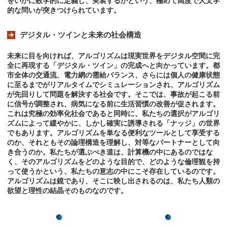
をいかに数学的に定義し、実装するかという、極めて高度で人文学
的な問いが突きつけられています。
デジタル・ツインと未来の社会構造
未来に目を向ければ、アルゴリズムは現実世界をデジタル空間に完
全に再現する「デジタル・ツイン」の完成へと向かっています。都
市全体の交通流、電力網の需給バランス、さらには個人の健康状態
に至るまでがリアルタイムでシミュレーションされ、アルゴリズム
が先回りして問題を解決する社会です。そこでは、事故が起こる前
に信号が調整され、病気になる前に生活習慣の改善が促されます。
これは究極の効率化社会であると同時に、私たちの選択がアルゴリ
ズムによって緩やかに、しかし確実に誘導される「ナッジ」の世界
でもあります。アルゴリズムを単なる便利なツールとして享受する
のか、それともその論理構造を理解し、対等なパートナーとして向
き合うのか。私たちが選ぶべき道は、計算機の中にあるのではな
く、そのアルゴリズムをどのような目的で、どのような倫理観を持
って使うかという、私たちの意志の中にこそ存在しているのです。
アルゴリズムは鏡であり、そこに映し出されるのは、私たち人類の
欲望と理性の結晶そのものなのです。