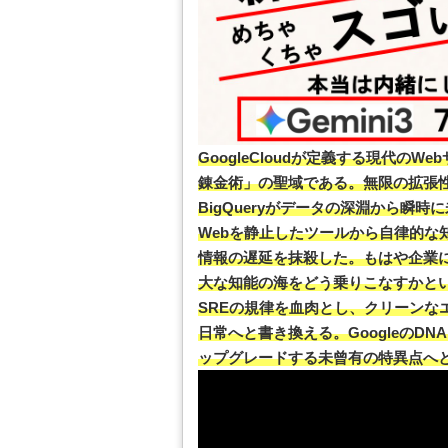
GoogleCloudが定義する現代の
錬金術」の聖域である。無限の拡張性を
BigQueryがデータの深淵から瞬時に
Webを静止したツールから自律的な
情報の遅延を抹殺した。もはや企業
大な知能の海をどう乗りこなすかと
SREの規律を血肉とし、クリーンな
日常へと書き換える。GoogleのD
ップグレードする未曾有の特異点へ