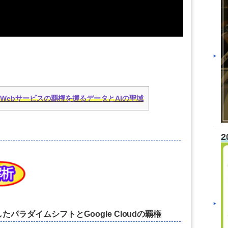
次世代Webサービスの覇権を握るデータとAIの聖域
2
パラダイムシフトとGoogle Cloudの覇権