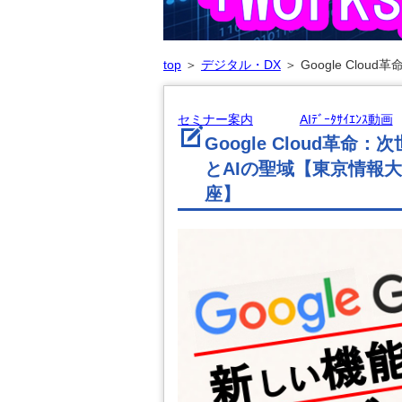
top
＞
デジタル・DX
＞
Google Clo
セミナー案内
AIﾃﾞｰﾀｻｲｴﾝｽ動画
Google Cloud革
とAIの聖域【東京情報大学
座】