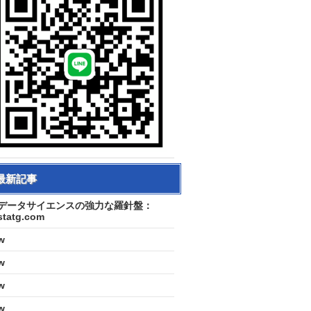
最新記事
データサイエンスの強力な羅針盤：
statg.com
w
w
w
w