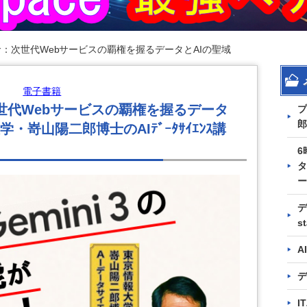
ud革命：次世代Webサービスの覇権を握るデータとAIの聖域
電子書籍
命：次世代Webサービスの覇権を握るデータ
プ
郎
・嵜山陽二郎博士のAIﾃﾞｰﾀｻｲｴﾝｽ講
6
タ
ー
デ
s
A
デ
I