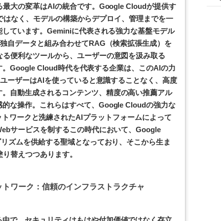
大の変革はAIの統合です。Google Cloudが提供す
ツールではなく、モデルの構築からデプロイ、管理までを一
しています。Geminiに代表される強力な基盤モデル
の独自データと組み合わせてRAG（検索拡張生成）を
なる便利なツールから、ユーザーの意図を汲み取る
oogle Cloud時代を代表する企業は、このAIの力
、ユーザーはAIを使っていると意識することなく、高度
す。自動生成されるコンテンツ、精度の高い推薦アル
な操作。これらはすべて、Google Cloudの強力な
Unit）ネットワークと洗練されたAIプラットフォームによって
ebサービスを制するこの時代において、Google
ルゴリズムを供給する聖域となっており、そこから生ま
塗り替えつつあります。
ットワーク：信頼のインフラストラクチャ
る中で、セキュリティはもはや付加価値ではなく存立