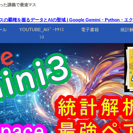
ルを使った講義で最速マス
ービスの覇権を握るデータとAIの聖域 | Google Gemini・Pyth
ール
YOUTUBE_AIﾃﾞｰﾀｻｲｴ
電子書籍
統計
ﾝｽ