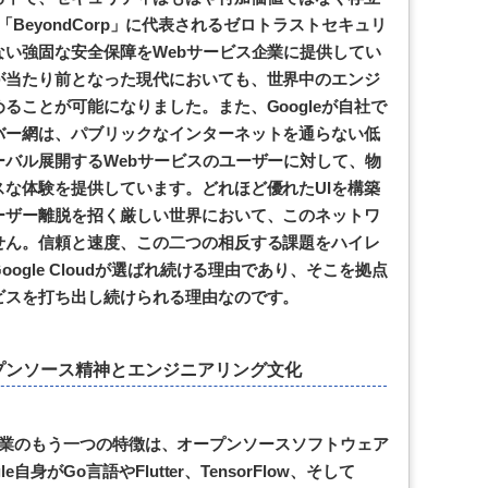
dは「BeyondCorp」に代表されるゼロトラストセキュリ
い強固な安全保障をWebサービス企業に提供してい
が当たり前となった現代においても、世界中のエンジ
ることが可能になりました。また、Googleが自社で
バー網は、パブリックなインターネットを通らない低
バル展開するWebサービスのユーザーに対して、物
な体験を提供しています。どれほど優れたUIを構築
ーザー離脱を招く厳しい世界において、このネットワ
せん。信頼と速度、この二つの相反する課題をハイレ
ogle Cloudが選ばれ続ける理由であり、そこを拠点
ビスを打ち出し続けられる理由なのです。
プンソース精神とエンジニアリング文化
ービス企業のもう一つの特徴は、オープンソースソフトウェア
身がGo言語やFlutter、TensorFlow、そして