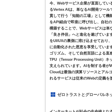
今、Webサービス企業が直面している最
るVertex AIは、単なるAI開発
貫して行う「知能の工場」として機能
をAPI経由で即座に呼び出し、自社
構築することで、Webサービスは単
「良き伴侶」へと進化を遂げています。G
をUI/UXの裏側に溶け込ませており
に自動化された恩恵を享受していま
ゴリズム、そして自然言語による直感的
TPU（Tensor Processing 
支えられています。AIを制する者がW
Cloudは最強の演算リソースとア
れるサービスは従来のWebの定義を
ゼロトラストとグローバルネ
インターネットが社会の生命線とな