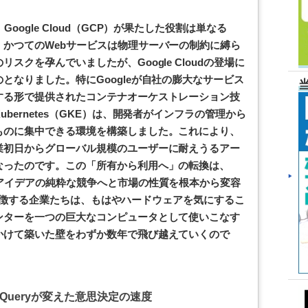
oogle Cloud（GCP）が果たした役割は単なる
かつてのWebサービスは物理サーバーの制約に縛ら
スクを孕んでいましたが、Google Cloudの登場に
となりました。特にGoogleが自社の膨大なサービス
する形で提供されたコンテナオーケストレーション技
bernetes（GKE）は、開発者がインフラの管理から
ものに集中できる環境を構築しました。これにより、
業初日からグローバル規模のユーザーに耐えうるアー
なったのです。この「所有から利用へ」の転換は、
アイデアの純粋な競争へと市場の性質を根本から変容
時代を象徴する企業たちは、もはやハードウェアを気にするこ
ンターを一つの巨大なコンピュータとして使いこなす
かけて築いた壁をわずか数年で飛び越えていくので
Queryが変えた意思決定の速度