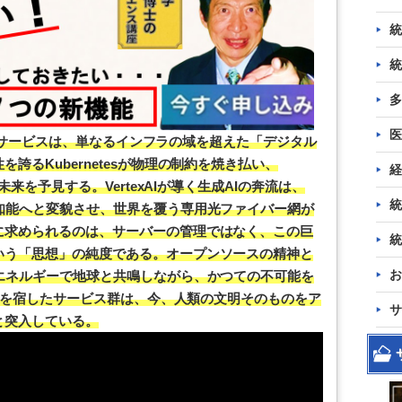
統
統
多
医
Webサービスは、単なるインフラの域を超えた「デジタル
誇るKubernetesが物理の制約を焼き払い、
経
未来を予見する。VertexAIが導く生成AIの奔流は、
統
知能へと変貌させ、世界を覆う専用光ファイバー網が
に求められるのは、サーバーの管理ではなく、この巨
統
いう「思想」の純度である。オープンソースの精神と
お
エネルギーで地球と共鳴しながら、かつての不可能を
NAを宿したサービス群は、今、人類の文明そのものをア
サ
と突入している。