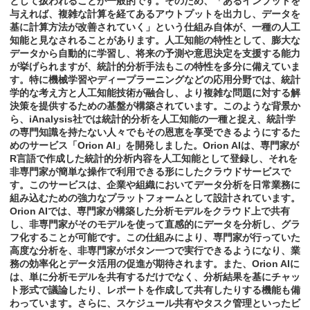
として扱われることが一般的です。そのため、「あるインプットを
与えれば、複雑な計算を経てあるアウトプットを出力し、データを
基に計算方法が改善されていく」という仕組み自体が、一種の人工
知能と見なされることがあります。人工知能の特性として、膨大な
データから自動的に学習し、将来の予測や意思決定を支援する能力
が挙げられますが、統計的分析手法もこの特性を多分に備えていま
す。特に機械学習やディープラーニングなどの応用分野では、統計
学的な考え方と人工知能技術が融合し、より複雑な問題に対する解
決策を提供するための基盤が構築されています。このような背景か
ら、iAnalysis社では統計的分析を人工知能の一種と捉え、統計学
の専門知識を持たない人々でもその恩恵を享受できるようにするた
めのサービス「Orion AI」を開発しました。Orion AIは、専門家が
R言語で作成した統計的分析内容を人工知能として登録し、それを
非専門家が簡単な操作で利用できる形にしたクラウドサービスで
す。このサービスは、企業や組織においてデータ分析を日常業務に
組み込むための強力なプラットフォームとして設計されています。
Orion AIでは、専門家が構築した分析モデルをクラウド上で共有
し、非専門家がそのモデルを使って直感的にデータを分析し、グラ
フ化することが可能です。この仕組みにより、専門家が行っていた
高度な分析を、非専門家がボタン一つで実行できるようになり、業
務の効率化とデータ活用の促進が期待されます。また、Orion AIに
は、単に分析モデルを共有するだけでなく、分析結果を基にチャッ
ト形式で議論したり、レポートを作成して共有したりする機能も備
わっています。さらに、スケジュール共有やタスク管理といったビ