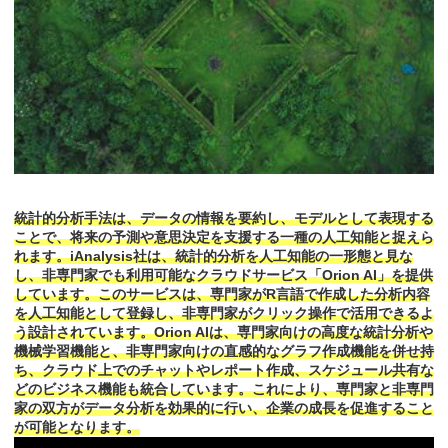
統計的分析手法は、データの情報を要約し、モデルとして表現する
ことで、将来の予測や意思決定を支援する一種の人工知能と捉えら
れます。iAnalysis社は、統計的分析を人工知能の一形態と見な
し、非専門家でも利用可能なクラウドサービス「Orion AI」を提供
しています。このサービスは、専門家がR言語で作成した分析内容
を人工知能として登録し、非専門家がクリック操作で活用できるよ
う設計されています。Orion AIは、専門家向けの高度な統計分析や
機械学習機能と、非専門家向けの直感的なグラフ作成機能を併せ持
ち、クラウド上でのチャットやレポート作成、スケジュール共有な
どのビジネス機能も統合しています。これにより、専門家と非専門
家の双方がデータ分析を効果的に行い、企業の成長を促進すること
が可能となります。