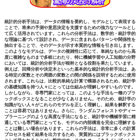
統計的分析手法は、データの情報を要約し、モデルとして表現する
ことで、将来の予測や意思決定を支援するための強力なツールとし
て広く活用されています。これらの分析手法は、数学的・統計学的
な理論に基づいて設計され、データに含まれるパターンや関係性を
抽出することで、そのデータが示す本質的な情報を引き出します。
このようなモデルは、データの複雑性に応じて、単純なものから高
度に複雑なものまで多岐にわたり、特に機械学習や人工知能の分野
においては、統計的分析手法が根幹となる役割を果たしています。
例えば、回帰分析や決定木といった基本的な統計的分析手法は、あ
る特定の変数とその周囲の変数との間の関係を説明するために使用
されます。これらは、比較的単純な計算で構築されるため、統計学
の基礎知識を持つ人々にとっては仕組みが理解しやすいものです。
しかしながら、非専門家にとっては、このような手法も一種のブラ
ックボックスとなることが少なくありません。そのため、統計学の
知識がない人々がこれらのモデルを正しく理解し、結果を解釈する
ことは容易ではありません。さらに、ランダムフォレストやディー
プラーニングのような高度な手法になると、統計学や機械学習に精
通している専門家にとっても、モデルの内部構造を完全に理解する
ことは難しい場合があります。これらの手法は、非常に多くの計算
プロセスを経て結果を出力するため、実質的にはブラックボックス