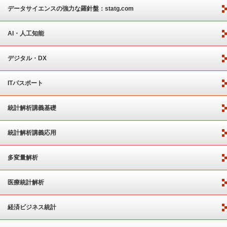
ート
データサイエンスの強力な羅針盤：statg.com
AI・人工知能
デジタル・DX
ITパスポート
統計解析講義基礎
統計解析講義応用
多変量解析
医療統計解析
経済ビジネス統計