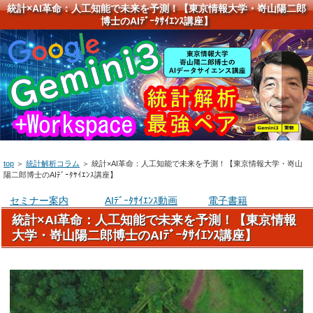
統計×AI革命：人工知能で未来を予測！【東京情報大学・嵜山陽二郎
博士のAIﾃﾞｰﾀｻｲｴﾝｽ講座】
top
＞
統計解析コラム
＞
統計×AI革命：人工知能で未来を予測！【東京情報大学・嵜山
陽二郎博士のAIﾃﾞｰﾀｻｲｴﾝｽ講座】
セミナー案内
AIﾃﾞｰﾀｻｲｴﾝｽ動画
電子書籍
統計×AI革命：人工知能で未来を予測！【東京情報
大学・嵜山陽二郎博士のAIﾃﾞｰﾀｻｲｴﾝｽ講座】