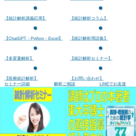
【統計解析講義応用】
【統計解析コラム】
【ChatGPT・Python・Excel】
【統計解析用語集】
【多変量解析】
【統計解析セミナー】
【医療統計解析】
【お問い合わせ】
セミナー詳細
解析ご相談
LINEでお友達