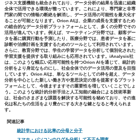
ジネス支援機能も統合されており、データ分析の結果を迅速に組織
全体で活用できる環境が整っています。これにより、専門家と非専
門家の間での情報の断絶を解消し、データ活用の可能性を最大化す
ることが可能となります。Orion AIは、企業の成長を支援するため
の総合的なデータ分析プラットフォームとして、多くの分野でその
活用が進んでいます。例えば、マーケティング分野では、顧客デー
タを基に購買行動を予測したり、医療分野では、患者データを基に
診断や治療計画を支援するためのツールとして利用されています。
さらに、教育分野では、学生の学習データを分析して個別化された
学習支援を提供する取り組みにも応用されています。iAnalysis社
は、このような幅広い応用可能性を持つOrion AIを通じて、統計的
分析をより身近なものにし、社会全体でのデータ活用の普及を目指
しています。Orion AIは、単なるツールとしての枠を超え、データ
分析を中心とした新しい働き方や意思決定の形を提案するプラット
フォームとして、今後ますますその重要性を増していくことでしょ
う。このような統計的分析手法と人工知能の融合による技術革新
は、社会のさまざまな課題を解決する可能性を秘めており、その進
化は私たちの生活をより豊かにする大きな鍵となると考えられま
す。
関連記事
統計学における比率の分母と分子
スマホ・パソコンのログを分析して不正を調査