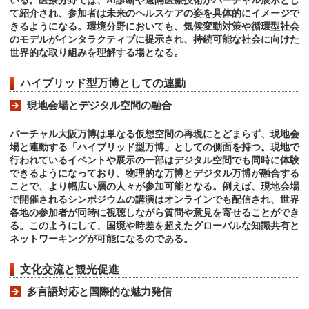
いる。医療分野では、AI診断や遠隔医療技術がバーチャル展示とし
て紹介され、参加者は未来のヘルスケアの姿を具体的にイメージで
きるようになる。環境分野においても、気候変動対策や循環型社会
のモデルがインタラクティブに提示され、持続可能な社会に向けた
世界的な取り組みを理解する場となる。
ハイブリッド型万博としての連動
現地会場とデジタル空間の融合
バーチャル大阪万博は単なる仮想空間の再現にとどまらず、現地会
場と連動する「ハイブリッド型万博」としての側面を持つ。現地で
行われているイベントや展示の一部はデジタル空間でも同時に体験
できるようになっており、物理的な万博とデジタル万博が融合する
ことで、より幅広い層の人々が参加可能となる。例えば、現地会場
で開催されるシンポジウムの講演はオンラインでも配信され、世界
各地の参加者が同時に視聴しながら質問や意見を寄せることができ
る。このようにして、国境や時差を超えたグローバルな知識共有と
ネットワーキングが可能になるのである。
文化交流と観光促進
多言語対応と国際的な魅力発信