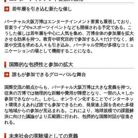
若年層を引き込む新たな催し
バーチャル大阪万博はエンターテインメント要素も重視しており、
音楽ライブやeスポーツイベントなども開催される予定である。こ
うした催しは若年層を中心に人気を集め、万博全体の参加層を拡大
させる効果を持つ。教育や研究目的で参加する人々だけでなく、娯
楽や交流を求める人々も引き込み、バーチャル空間が多様なコミュ
ニケーションの場として機能することになる。
国際的な包摂性と参加の拡大
誰もが参加できるグローバルな舞台
国際交流の観点からも、バーチャル大阪万博は大きな意義を持つ。
従来の万博では物理的な距離や費用が障壁となり、一部の人々しか
参加できなかった。しかし、オンライン化することでインターネッ
ト環境さえあれば誰でも参加できるため、発展途上国を含めた多様
な地域からの参加が見込まれる。これにより、地球規模での課題解
決に向けた議論がより広範囲に行われ、包摂的な国際対話が促進さ
れる。
未来社会の実験場としての意義