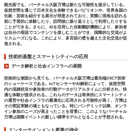
観光面でも、バーチャル大阪万博は新たな可能性を提示している。
仮想空間を通じて日本文化を体験できるパビリオンや、世界各国の
伝統・芸術を紹介する展示が用意されており、実際に現地を訪れる
前に予習的に体験したり、訪問後に振り返りとして利用したりする
ことができる。さらに、AIを活用した自動翻訳機能により、参加者
は自分の母語でコンテンツを楽しむことができ、国際的な交流がよ
りスムーズになる。これにより、多言語の壁を越えた文化交流が促
進される。
技術的基盤とスマートシティへの応用
データ解析と社会インフラへの展開
技術的な側面から見ても、バーチャル大阪万博は最先端のICT技術
のショーケースである。IoTセンサーやAI解析によって、仮想空間
内の混雑状況や参加者の行動データがリアルタイムに分析され、快
適な体験が提供される。これらのデータは将来的にスマートシティ
の運営や社会インフラの最適化に応用される可能性が高く、万博は
その実証実験の場ともなっている。特にパンデミック以降、オンラ
イン参加のニーズが高まったことを背景に、このようなバーチャル
万博は国際イベントの新しい標準モデルとなることが予想される。
エンターテインメント要素の強化