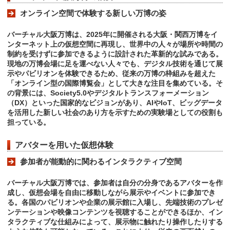
オンライン空間で体験する新しい万博の姿
バーチャル大阪万博は、2025年に開催される大阪・関西万博をイ
ンターネット上の仮想空間に再現し、世界中の人々が場所や時間の
制約を受けずに参加できるように設計された革新的な試みである。
現地の万博会場に足を運べない人々でも、デジタル技術を通じて展
示やパビリオンを体験できるため、従来の万博の枠組みを超えた
「オンライン型の国際博覧会」として大きな注目を集めている。そ
の背景には、Society5.0やデジタルトランスフォーメーション
（DX）といった国家的なビジョンがあり、AIやIoT、ビッグデータ
を活用した新しい社会のあり方を示すための実験場としての役割も
担っている。
アバターを用いた仮想体験
参加者が能動的に関わるインタラクティブ空間
バーチャル大阪万博では、参加者は自分の分身であるアバターを作
成し、仮想会場を自由に移動しながら展示やイベントに参加でき
る。各国のパビリオンや企業の展示館に入場し、先端技術のプレゼ
ンテーションや映像コンテンツを視聴することができるほか、イン
タラクティブな仕組みによって、展示物に触れたり操作したりする