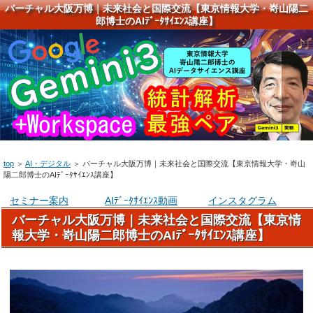
バーチャル大阪万博｜未来社会と国際交流【東京情報大学・嵜山陽二
郎博士のAIﾃﾞｰﾀｻｲｴﾝｽ講座】
top
＞
AI・デジタル
＞
バーチャル大阪万博｜未来社会と国際交流【東京情報大学・嵜山
陽二郎博士のAIﾃﾞｰﾀｻｲｴﾝｽ講座】
セミナー案内
AIﾃﾞｰﾀｻｲｴﾝｽ動画
インスタグラム
バーチャル大阪万博｜未来社会と国際交流【東京情
報大学・嵜山陽二郎博士のAIﾃﾞｰﾀｻｲｴﾝｽ講座】