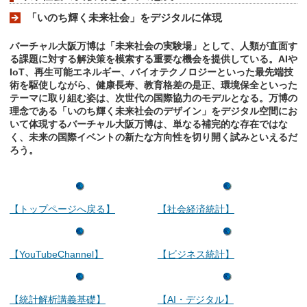
「いのち輝く未来社会」をデジタルに体現
バーチャル大阪万博は「未来社会の実験場」として、人類が直面す
る課題に対する解決策を模索する重要な機会を提供している。AIや
IoT、再生可能エネルギー、バイオテクノロジーといった最先端技
術を駆使しながら、健康長寿、教育格差の是正、環境保全といった
テーマに取り組む姿は、次世代の国際協力のモデルとなる。万博の
理念である「いのち輝く未来社会のデザイン」をデジタル空間にお
いて体現するバーチャル大阪万博は、単なる補完的な存在ではな
く、未来の国際イベントの新たな方向性を切り開く試みといえるだ
ろう。
【トップページへ戻る】
【社会経済統計】
【YouTubeChannel】
【ビジネス統計】
【統計解析講義基礎】
【AI・デジタル】