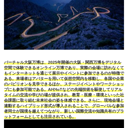
バーチャル大阪万博は、2025年開催の大阪・関西万博をデジタル
空間で体験できるオンライン万博であり、実際の会場に訪れなくて
もインターネットを通じて展示やイベントに参加できるのが特徴で
ある。来場者はアバターを用いて仮想空間内を移動し、各国や企業
のパビリオンを見学できるほか、ステージイベントやワークショッ
プにも参加可能である。AIやIoTなどの先端技術を駆使してリアル
タイムの交流や学びの場が提供され、教育・医療・環境といった社
会課題に取り組む未来社会の姿を体感できる。さらに、現地会場と
連動するハイブリッド形式が導入されることで、グローバルな参加
者同士が国境を越えてつながり、新しい国際交流や知識共有のプラ
ットフォームとしても注目されている。