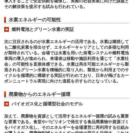
導入することで安定供給を確保し、実際の社会実装に向けた課題と
その解決策を提示する試みも行われている。
水素エネルギーの可能性
燃料電池とグリーン水素の実証
次に注目されるのが水素エネルギーの活用である。水素は燃焼して
も二酸化炭素を排出せず、エネルギーキャリアとしての多様な利用
が期待されている。会場では水素を用いた発電システムや燃料電池
車両の導入が進められ、来場者は移動や施設利用を通じて「水素社
会」の可能性を直接体感できる。水素は再生可能エネルギーから製
造されるグリーン水素を積極的に取り入れ、製造から利用までのサ
イクルを循環的に構築する実証が行われており、日本が掲げるカー
ボンニュートラル実現に向けた道筋を示すものとなっている。
廃棄物からのエネルギー循環
バイオガス化と循環型社会のモデル
加えて、廃棄物を資源として活用するエネルギー循環の試みも重要
な要素である。食堂やパビリオンで発生する食品廃棄物や資源ゴミ
をバイオガス化し、そのエネルギーを会場運営に再利用する仕組み