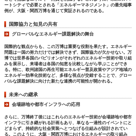
ートシティで必要とされる「エネルギーマネジメント」の最先端事
例が、大阪・関西万博を通じて実証されるのである。
国際協力と知見の共有
グローバルなエネルギー課題解決の舞台
国際的な観点からも、この万博は重要な役割を果たす。エネルギー
問題は一国の努力だけでは解決できず、国際協力が欠かせない。万
博では世界各国のパビリオンがそれぞれのエネルギー技術や取り組
みを展示し、来場者は各国の知恵を比較しながら学ぶことができ
る。特に、欧州諸国の再生可能エネルギー普及政策やアジア地域の
エネルギー効率化技術など、多様な視点が交錯することで、グロー
バルな課題解決に向けた新たな連携の可能性が開かれる。
未来への継承
会場跡地や都市インフラへの応用
さらに、万博終了後にはこれらのエネルギー技術が会場跡地や都市
インフラに引き継がれる計画もあり、単なる一過性のイベントにと
どまらず、持続的な社会実装へとつなげる仕組みが設計されてい
る。このように、大阪・関西万博におけるエネルギーの取り組み