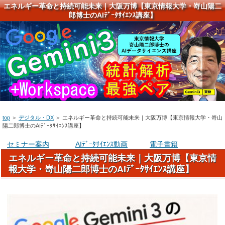
エネルギー革命と持続可能未来｜大阪万博【東京情報大学・嵜山陽二
郎博士のAIﾃﾞｰﾀｻｲｴﾝｽ講座】
top
＞
デジタル・DX
＞
エネルギー革命と持続可能未来｜大阪万博【東京情報大学・嵜山
陽二郎博士のAIﾃﾞｰﾀｻｲｴﾝｽ講座】
セミナー案内
AIﾃﾞｰﾀｻｲｴﾝｽ動画
電子書籍
エネルギー革命と持続可能未来｜大阪万博【東京情
報大学・嵜山陽二郎博士のAIﾃﾞｰﾀｻｲｴﾝｽ講座】