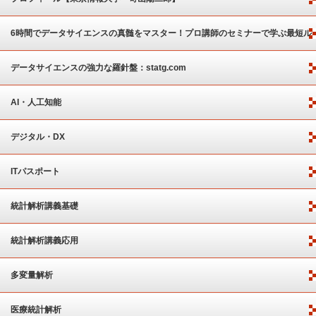
6時間でデータサイエンスの真髄をマスター！プロ講師のセミナーで学ぶ最短ル
ート
データサイエンスの強力な羅針盤：statg.com
AI・人工知能
デジタル・DX
ITパスポート
統計解析講義基礎
統計解析講義応用
多変量解析
医療統計解析