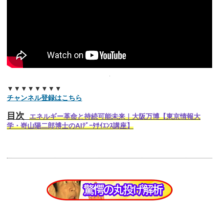
▼▼▼▼▼▼▼▼
チャンネル登録はこちら
目次
エネルギー革命と持続可能未来｜大阪万博【東京情報大
学・嵜山陽二郎博士のAIﾃﾞｰﾀｻｲｴﾝｽ講座】