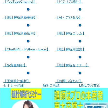
【YouTubeChannel】
【ビジネス統計】
【統計解析講義基礎】
【AI・デジタル】
【統計解析講義応用】
【統計解析コラム】
【ChatGPT・Python・Excel】
【統計解析用語集】
【多変量解析】
【統計解析セミナー】
【医療統計解析】
【お問い合わせ】
セミナー詳細
解析ご相談
LINEでお友達