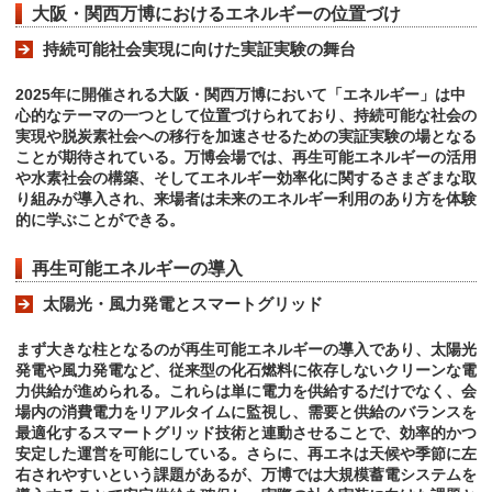
大阪・関西万博におけるエネルギーの位置づけ
持続可能社会実現に向けた実証実験の舞台
2025年に開催される大阪・関西万博において「エネルギー」は中
心的なテーマの一つとして位置づけられており、持続可能な社会の
実現や脱炭素社会への移行を加速させるための実証実験の場となる
ことが期待されている。万博会場では、再生可能エネルギーの活用
や水素社会の構築、そしてエネルギー効率化に関するさまざまな取
り組みが導入され、来場者は未来のエネルギー利用のあり方を体験
的に学ぶことができる。
再生可能エネルギーの導入
太陽光・風力発電とスマートグリッド
まず大きな柱となるのが再生可能エネルギーの導入であり、太陽光
発電や風力発電など、従来型の化石燃料に依存しないクリーンな電
力供給が進められる。これらは単に電力を供給するだけでなく、会
場内の消費電力をリアルタイムに監視し、需要と供給のバランスを
最適化するスマートグリッド技術と連動させることで、効率的かつ
安定した運営を可能にしている。さらに、再エネは天候や季節に左
右されやすいという課題があるが、万博では大規模蓄電システムを