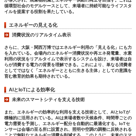
が導入され、廃棄物削減とエネルギー供給の両立を目指す。これは
循環型社会のモデルケースとして、来場者に持続可能なライフスタ
イルを提案する役割を果たしている。
エネルギーの見える化
消費状況のリアルタイム表示
さらに、大阪・関西万博ではエネルギー利用の「見える化」にも力
を入れている。会場内のエネルギー消費状況や再エネ発電量、水素
利用の状況をリアルタイムで表示するシステムを設け、来場者は自
らが消費する電力の背景を理解できる。これにより、単なる消費者
としてではなく「エネルギーとともに生きる主体」としての意識を
育む教育的効果も期待されている。
AIとIoTによる効率化
未来のスマートシティを支える技術
また、エネルギーの効率的な利用を支える技術として、AIとIoTが
積極的に活用されている。AIは来場者数や天候条件、時間帯ごとの
電力需要を予測し、エネルギー配分を自動的に最適化する。IoTセ
ンサーは会場の至る所に設置され、照明や空調の調整に反映される
ことで無駄なエネルギー消費を削減する。このように、未来のスマ