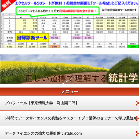
メニュー
プロフィール【東京情報大学・嵜山陽二郎】
6時間でデータサイエンスの真髄をマスター！プロ講師のセミナーで学ぶ最短ル
ート
データサイエンスの強力な羅針盤：statg.com