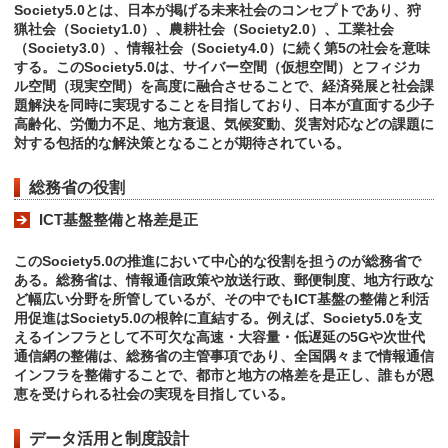
Society5.0とは、日本が掲げる未来社会のコンセプトであり、狩
猟社会（Society1.0）、農耕社会（Society2.0）、工業社会
（Society3.0）、情報社会（Society4.0）に続く第5の社会を意味
する。このSociety5.0は、サイバー空間（仮想空間）とフィジカ
ル空間（現実空間）を高度に融合させることで、経済発展と社会課
題解決を同時に実現することを目指しており、日本が直面する少子
高齢化、労働力不足、地方衰退、気候変動、災害対応などの課題に
対する包括的な解決策となることが期待されている。
総務省の役割
ICT基盤整備と格差是正
このSociety5.0の推進において中心的な役割を担うのが総務省で
ある。総務省は、情報通信政策や放送行政、郵便制度、地方行政な
ど幅広い分野を所管しているが、その中でもICT基盤の整備と利活
用促進はSociety5.0の根幹に直結する。例えば、Society5.0を支
えるインフラとして不可欠な高速・大容量・低遅延の5Gや次世代
通信網の整備は、総務省の主管事項であり、全国隅々まで情報通信
インフラを整備することで、都市と地方の格差を是正し、誰もが恩
恵を受けられる社会の実現を目指している。
データ活用と制度設計