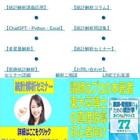
【統計解析講義応用】
【統計解析コラム】
【ChatGPT・Python・Excel】
【統計解析用語集】
【多変量解析】
【統計解析セミナー】
【医療統計解析】
【お問い合わせ】
セミナー詳細
解析ご相談
LINEでお友達