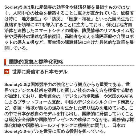
Society5.0は単に産業界の効率化や経済発展を目指すものではな
く、人間中心の社会を構築することに重きが置かれている。総務省
は特に「地方創生」や「防災」「医療・福祉」といった国民生活に
直結する領域にICTを導入することに注力しており、例えば地方自
治体と連携したスマートシティの構築、防災情報のリアルタイム配
信や災害時の迅速な通信復旧、高齢者を支える遠隔医療や介護ロボ
ットの導入支援など、実生活の課題解決に向けた具体的な政策を展
開している。
国際的意義と標準化戦略
世界に発信する日本モデル
Society5.0は国際競争力の強化という観点からも重要である。世
界ではデジタル技術を活用した新しい社会の在り方を模索する動き
が加速しており、欧州連合の「デジタル市場戦略」や米国のGAFA
によるプラットフォーム支配、中国のデジタルシルクロード構想な
ど、各国・地域が自らの強みを生かした取り組みを進めている。こ
の中で日本が独自のモデルを打ち出し、国際的に発信していくこと
は経済安全保障や国際的プレゼンスの確保につながる。総務省は標
準化戦略や国際的ルールメイキングに積極的に関与し、日本の
Society5.0モデルを世界に広める役割を担っている。