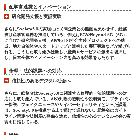
産学官連携とイノベーション
研究開発支援と実証実験
さらにSociety5.0の実現には民間企業との協働も欠かせず、総務
省は産学官連携を推進している。例えば5GやBeyond 5G（6G）
に向けた研究開発支援、AIやIoTの社会実装プロジェクトへの助
成、地方自治体やスタートアップと連携した実証実験などが挙げら
れる。こうした取り組みは新しい産業やサービスの創出を後押し
し、日本全体のイノベーション力を高める効果をもたらす。
倫理・法的課題への対応
信頼性のあるデジタル社会へ
さらに、総務省はSociety5.0に関連する倫理的・法的課題への対
応にも取り組んでいる。AIの判断の透明性や説明責任、プライバシ
ー保護、フェイクニュースやサイバーセキュリティといった課題
は、Society5.0を推進する上で避けて通れない。総務省はガイド
ライン策定や法制度の整備を進め、信頼性のあるデジタル社会の実
現を目指している。