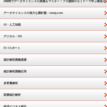
6時間でデータサイエンスの真髄をマスター！プロ講師のセミナーで学ぶ最短ル
ート
データサイエンスの強力な羅針盤：statg.com
AI・人工知能
デジタル・DX
ITパスポート
統計解析講義基礎
統計解析講義応用
多変量解析
医療統計解析
経済ビジネス統計