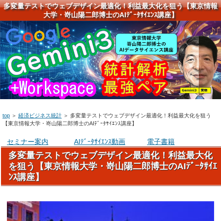
多変量テストでウェブデザイン最適化！利益最大化を狙う【東京情報
大学・嵜山陽二郎博士のAIﾃﾞｰﾀｻｲｴﾝｽ講座】
top
＞
経済ビジネス統計
＞
多変量テストでウェブデザイン最適化！利益最大化を狙う
【東京情報大学・嵜山陽二郎博士のAIﾃﾞｰﾀｻｲｴﾝｽ講座】
セミナー案内
AIﾃﾞｰﾀｻｲｴﾝｽ動画
電子書籍
多変量テストでウェブデザイン最適化！利益最大化
を狙う【東京情報大学・嵜山陽二郎博士のAIﾃﾞｰﾀｻｲｴ
ﾝｽ講座】