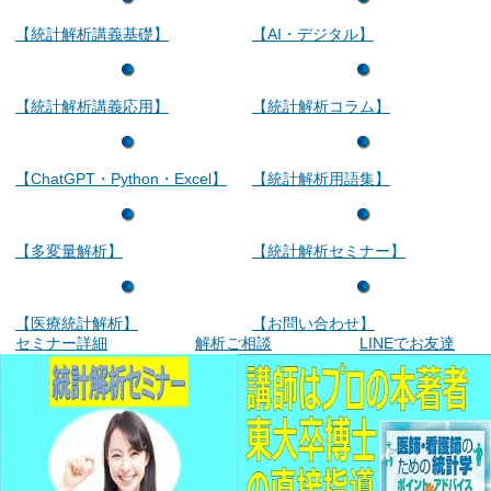
【統計解析講義基礎】
【AI・デジタル】
【統計解析講義応用】
【統計解析コラム】
【ChatGPT・Python・Excel】
【統計解析用語集】
【多変量解析】
【統計解析セミナー】
【医療統計解析】
【お問い合わせ】
セミナー詳細
解析ご相談
LINEでお友達