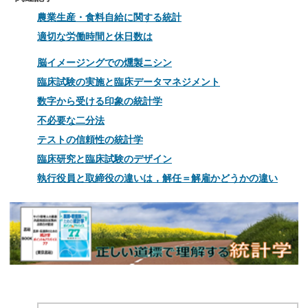
農業生産・食料自給に関する統計
適切な労働時間と休日数は
脳イメージングでの燻製ニシン
臨床試験の実施と臨床データマネジメント
数字から受ける印象の統計学
不必要な二分法
テストの信頼性の統計学
臨床研究と臨床試験のデザイン
執行役員と取締役の違いは，解任＝解雇かどうかの違い