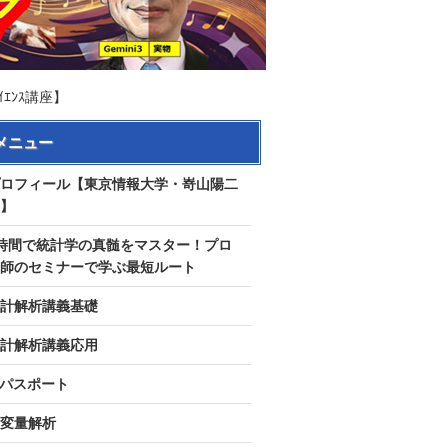
ｴﾝｽ講座】
メニュー
ロフィール【東京情報大学・嵜山陽二
】
時間で統計学の真髄をマスター！プロ
師のセミナーで学ぶ最短ルート
計解析講義基礎
計解析講義応用
Tパスポート
変量解析