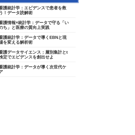
看護統計学：エビデンスで患者を救
う！データ読解術
看護情報×統計学：データで守る「い
のち」と医療の質向上実践
看護統計学：データで導くEBNと現
場を変える解析術
看護データサイエンス：層別集計とt
検定でエビデンスを創出せよ
看護統計学：データが導く次世代ケ
ア