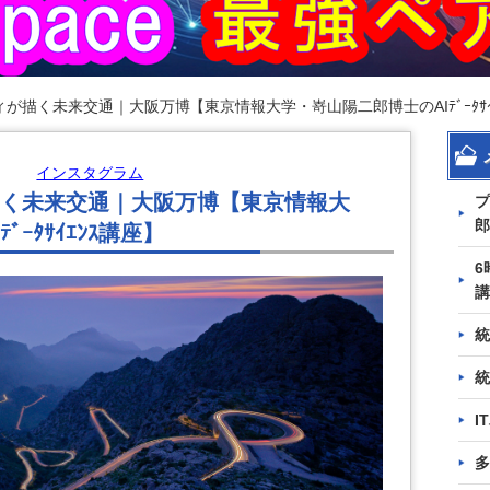
が描く未来交通｜大阪万博【東京情報大学・嵜山陽二郎博士のAIﾃﾞｰﾀｻｲ
インスタグラム
く未来交通｜大阪万博【東京情報大
プ
郎
ｰﾀｻｲｴﾝｽ講座】
6
講
統
統
I
多