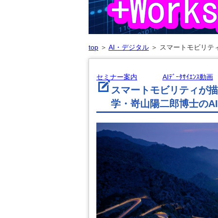
top
＞
AI・デジタル
＞
スマートモビリティ
セミナー案内
AIﾃﾞｰﾀｻｲｴﾝｽ動画
スマートモビリティが描
学・嵜山陽二郎博士のAIﾃﾞ