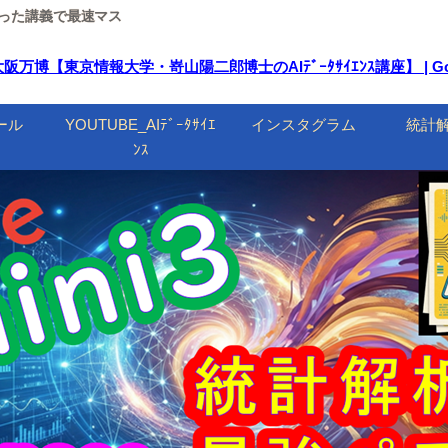
ルを使った講義で最速マス
東京情報大学・嵜山陽二郎博士のAIﾃﾞｰﾀｻｲｴﾝｽ講座】 | Googl
ール
YOUTUBE_AIﾃﾞｰﾀｻｲｴ
インスタグラム
統計
ﾝｽ