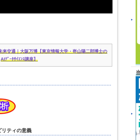
未来交通｜大阪万博【東京情報大学・嵜山陽二郎博士の
AIﾃﾞｰﾀｻｲｴﾝｽ講座】
ビリティの意義