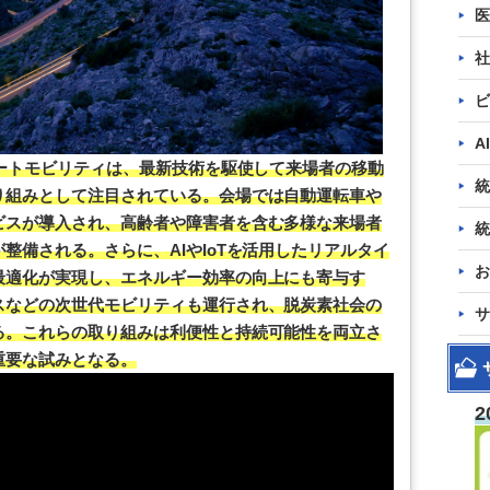
医
社
ビ
A
マートモビリティは、最新技術を駆使して来場者の移動
統
り組みとして注目されている。会場では自動運転車や
ビスが導入され、高齢者や障害者を含む多様な来場者
統
整備される。さらに、AIやIoTを活用したリアルタイ
お
最適化が実現し、エネルギー効率の向上にも寄与す
スなどの次世代モビリティも運行され、脱炭素社会の
サ
る。これらの取り組みは利便性と持続可能性を両立さ
重要な試みとなる。
2