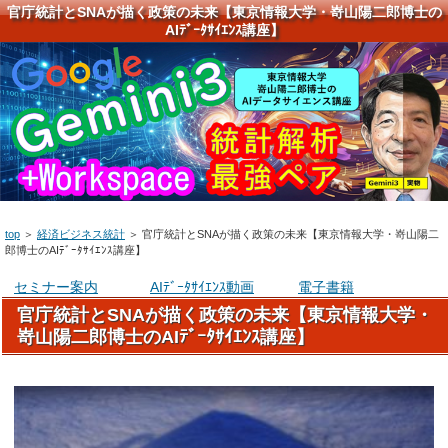
官庁統計とSNAが描く政策の未来【東京情報大学・嵜山陽二郎博士の
AIﾃﾞｰﾀｻｲｴﾝｽ講座】
top
＞
経済ビジネス統計
＞
官庁統計とSNAが描く政策の未来【東京情報大学・嵜山陽二
郎博士のAIﾃﾞｰﾀｻｲｴﾝｽ講座】
セミナー案内
AIﾃﾞｰﾀｻｲｴﾝｽ動画
電子書籍
官庁統計とSNAが描く政策の未来【東京情報大学・
嵜山陽二郎博士のAIﾃﾞｰﾀｻｲｴﾝｽ講座】