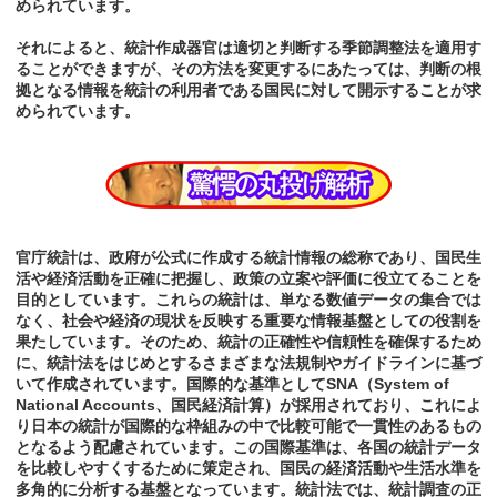
められています。
それによると、統計作成器官は適切と判断する季節調整法を適用す
ることができますが、その方法を変更するにあたっては、判断の根
拠となる情報を統計の利用者である国民に対して開示することが求
められています。
官庁統計は、政府が公式に作成する統計情報の総称であり、国民生
活や経済活動を正確に把握し、政策の立案や評価に役立てることを
目的としています。これらの統計は、単なる数値データの集合では
なく、社会や経済の現状を反映する重要な情報基盤としての役割を
果たしています。そのため、統計の正確性や信頼性を確保するため
に、統計法をはじめとするさまざまな法規制やガイドラインに基づ
いて作成されています。国際的な基準としてSNA（System of
National Accounts、国民経済計算）が採用されており、これによ
り日本の統計が国際的な枠組みの中で比較可能で一貫性のあるもの
となるよう配慮されています。この国際基準は、各国の統計データ
を比較しやすくするために策定され、国民の経済活動や生活水準を
多角的に分析する基盤となっています。統計法では、統計調査の正