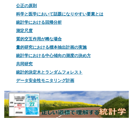
公正の原則
科学と医学において話題になりやすい要素とは
統計学における回帰分析
測定尺度
質的交互作用が稀な場合
量的研究における標本抽出計画の実施
統計学における中心傾向の測度の決め方
共同研究
統計的決定木とランダムフォレスト
データ安全性モニタリング計画