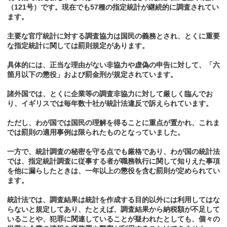
（121号）です。現在でも57種の指定統計が継続的に調査されてい
ます。
主要な官庁統計に対する調査協力は国民の義務とされ、とくに重要
な指定統計に関しては罰則規定があります。
具体的には、正当な理由がない非協力や虚偽の申告に対して、「六
箇月以下の懲役」および罰金刑が規定されています。
諸外国では、とくに企業等の調査非協力に対して厳しく臨んでお
り、イギリスでは毎年数十社が統計法違反で訴えられています。
ただし、わが国では国民の理解を得ることに重点が置かれ、これま
では罰則の適用事例は限られたものとなっていました。
一方で、統計調査の秘密を守る点でも厳格であり、わが国の統計法
では、指定統計調査に従事する者が職務執行に関して知りえた事項
を他に漏らしたときは、一年以上の懲役を含む罰則が定められてい
ます。
統計法では、調査結果は統計を作成する目的以外には利用してはな
らないと規定してあり、たとえば、調査結果から納税額が不足して
いることや、犯罪に関連していることが疑われたとしても、個々の