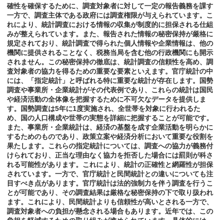
確性を確保するために、調査対象者に対して一定の報告義務を課す
一方で、調査主体である政府には調査権限が与えられています。こ
れにより、統計調査における情報の収集が制度的に担保される仕組
みが整えられています。また、報告された情報の秘密保持が厳格に
規定されており、統計調査で得られた個人情報や企業情報は、他の
機関に提供されることなく、税務当局を含む他の行政機関にも開示
されません。この秘密保持の徹底は、統計調査の信頼性を高め、調
査対象者の協力を得るための重要な要素といえます。官庁統計の中
には、「指定統計」と呼ばれる特に重要な統計が存在します。国勢
調査や事業所・企業統計がその代表例であり、これらの統計は国民
や経済活動の全体像を把握するために不可欠なデータを提供しま
す。国勢調査は5年に1度実施され、全世帯を対象に行われるた
め、国の人口構成や世帯の実態を詳細に把握することが可能です。
また、事業所・企業統計は、経済の基盤を成す企業活動を明らかに
するためのものであり、政策立案や経済分析において重要な役割を
果たします。これらの指定統計については、調査への協力が義務付
けられており、正当な理由なく協力を拒否した場合には罰則が科さ
れる可能性があります。これにより、統計の正確性と網羅性が担保
されています。一方で、官庁統計と民間統計との違いについても注
目すべき点があります。官庁統計は法的強制力を伴う調査を行うこ
とが可能であり、その調査結果は厳格な秘密保持の下で取り扱われ
ます。これにより、民間統計よりも信頼性が高いとされる一方で、
調査対象者への負担が懸念される場合もあります。近年では、この