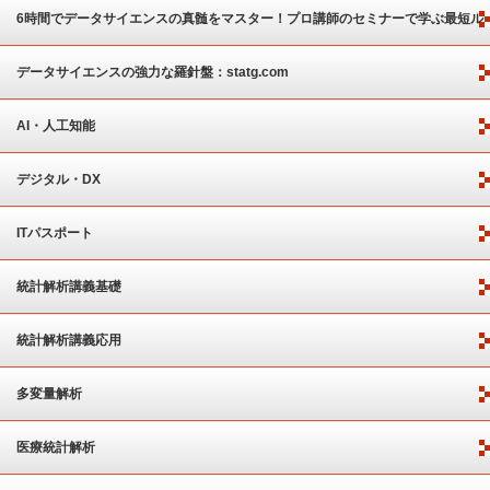
6時間でデータサイエンスの真髄をマスター！プロ講師のセミナーで学ぶ最短ル
ート
データサイエンスの強力な羅針盤：statg.com
AI・人工知能
デジタル・DX
ITパスポート
統計解析講義基礎
統計解析講義応用
多変量解析
医療統計解析