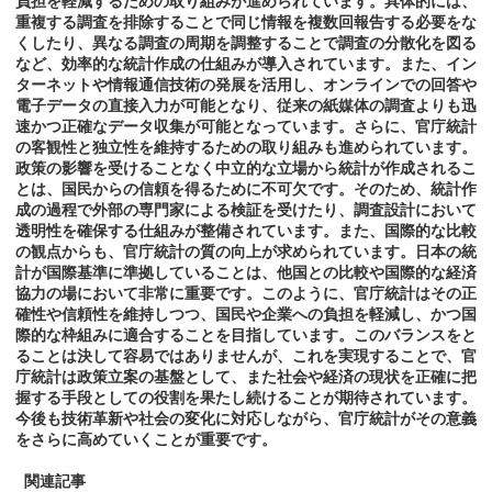
負担を軽減するための取り組みが進められています。具体的には、
重複する調査を排除することで同じ情報を複数回報告する必要をな
くしたり、異なる調査の周期を調整することで調査の分散化を図る
など、効率的な統計作成の仕組みが導入されています。また、イン
ターネットや情報通信技術の発展を活用し、オンラインでの回答や
電子データの直接入力が可能となり、従来の紙媒体の調査よりも迅
速かつ正確なデータ収集が可能となっています。さらに、官庁統計
の客観性と独立性を維持するための取り組みも進められています。
政策の影響を受けることなく中立的な立場から統計が作成されるこ
とは、国民からの信頼を得るために不可欠です。そのため、統計作
成の過程で外部の専門家による検証を受けたり、調査設計において
透明性を確保する仕組みが整備されています。また、国際的な比較
の観点からも、官庁統計の質の向上が求められています。日本の統
計が国際基準に準拠していることは、他国との比較や国際的な経済
協力の場において非常に重要です。このように、官庁統計はその正
確性や信頼性を維持しつつ、国民や企業への負担を軽減し、かつ国
際的な枠組みに適合することを目指しています。このバランスをと
ることは決して容易ではありませんが、これを実現することで、官
庁統計は政策立案の基盤として、また社会や経済の現状を正確に把
握する手段としての役割を果たし続けることが期待されています。
今後も技術革新や社会の変化に対応しながら、官庁統計がその意義
をさらに高めていくことが重要です。
関連記事