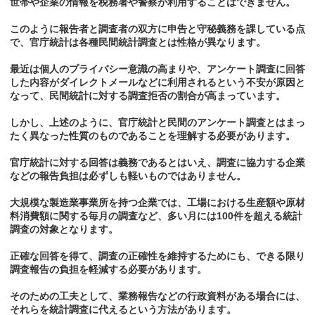
世帯や企業の情報を税務署や警察が利用することはできません。
このように報告者と調査者の双方に申告と守秘義務を課している点
で、官庁統計は各種民間統計調査とは性格が異なります。
最近は個人のプライバシー意識の高まりや、アンケート調査に回答
した内容がダイレクトメールなどに利用されるという不安が原因と
なって、民間統計に対する調査拒否の割合が高まっています。
しかし、上述のように、官庁統計と民間のアンケート調査とはまっ
たく異なった性質のものであることを理解する必要があります。
官庁統計に対する回答は義務であるとはいえ、調査に協力する企業
などの報告負担は必ずしも軽いものではありません。
大規模な製造業事業所を持つ企業では、工場における生産額や原材
料消費額に関する毎月の調査など、多い月には100件を超える統計
調査の対象となります。
正確な回答を得て、調査の正確性を維持するためにも、できる限り
調査報告の負担を軽減する必要があります。
そのための工夫として、業務報告などの行政資料がある場合には、
それらを統計調査に代えるという方法があります。