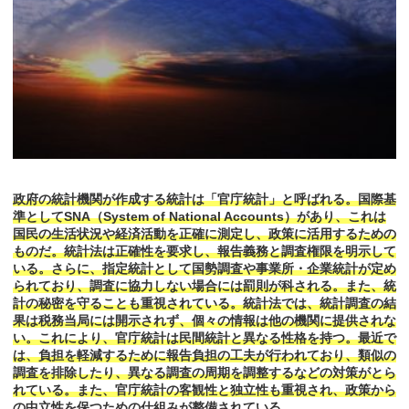
政府の統計機関が作成する統計は「官庁統計」と呼ばれる。国際基
準としてSNA（System of National Accounts）があり、これは
国民の生活状況や経済活動を正確に測定し、政策に活用するための
ものだ。統計法は正確性を要求し、報告義務と調査権限を明示して
いる。さらに、指定統計として国勢調査や事業所・企業統計が定め
られており、調査に協力しない場合には罰則が科される。また、統
計の秘密を守ることも重視されている。統計法では、統計調査の結
果は税務当局には開示されず、個々の情報は他の機関に提供されな
い。これにより、官庁統計は民間統計と異なる性格を持つ。最近で
は、負担を軽減するために報告負担の工夫が行われており、類似の
調査を排除したり、異なる調査の周期を調整するなどの対策がとら
れている。また、官庁統計の客観性と独立性も重視され、政策から
の中立性を保つための仕組みが整備されている。