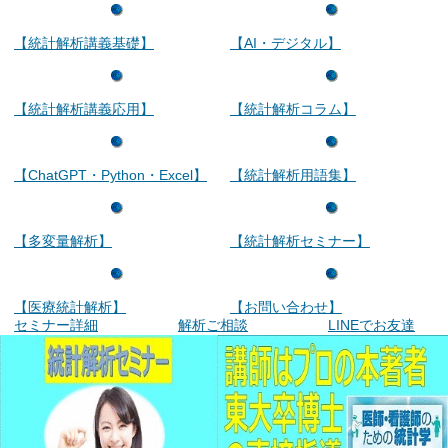
【統計解析講義基礎】
【AI・デジタル】
【統計解析講義応用】
【統計解析コラム】
【ChatGPT・Python・Excel】
【統計解析用語集】
【多変量解析】
【統計解析セミナー】
【医療統計解析】
【お問い合わせ】
セミナー詳細
解析ご相談
LINEでお友達