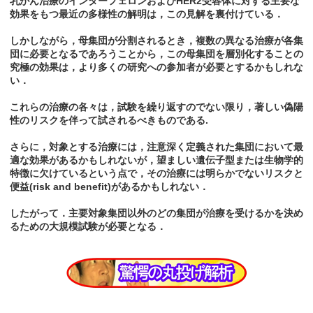
乳がん治療のインターフェロンおよびHER2受容体に対する主要な
効果をもつ最近の多様性の解明は，この見解を裏付けている．
しかしながら，母集団が分割されるとき，複数の異なる治療が各集
団に必要となるであろうことから，この母集団を層別化することの
究極の効果は，より多くの研究への参加者が必要とするかもしれな
い．
これらの治療の各々は，試験を繰り返すのでない限り，著しい偽陽
性のリスクを伴って試されるべきものである.
さらに，対象とする治療には，注意深く定義された集団において最
適な効果があるかもしれないが，望ましい遺伝子型または生物学的
特徴に欠けているという点で，その治療には明らかでないリスクと
便益(risk and benefit)があるかもしれない．
したがって．主要対象集団以外のどの集団が治療を受けるかを決め
るための大規模試験が必要となる．