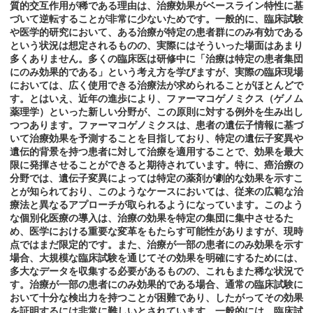
質的交互作用が稀である理由は、治療効果がベースライン特性に基
づいて逆転することが非常に少ないためです。一般的に、臨床試験
や医学的研究において、ある治療が特定の患者群にのみ有効である
という状況は想定されるものの、実際にはそういった場面はあまり
多くありません。多くの臨床医は研修中に「治療は特定の患者集団
にのみ効果的である」という考え方を学びますが、実際の臨床現場
においては、広く使用できる治療法が求められることがほとんどで
す。とはいえ、近年の進歩により、ファーマコゲノミクス（ゲノム
薬理学）といった新しい分野が、この原則に対する例外を生み出し
つつあります。ファーマコゲノミクスは、患者の遺伝子情報に基づ
いて治療効果を予測することを目指しており、特定の遺伝子変異や
遺伝的背景を持つ患者に対して治療を適用することで、効果を最大
限に発揮させることができると期待されています。特に、癌治療の
分野では、遺伝子変異によっては特定の薬剤が劇的な効果を示すこ
とが知られており、このようなケースにおいては、従来の広範な治
療法と異なるアプローチが取られるようになっています。このよう
な個別化医療の導入は、治療の効果を特定の集団に集中させるた
め、医学における重要な変革をもたらす可能性がありますが、現時
点ではまだ限定的です。また、治療が一部の患者にのみ効果を示す
場合、大規模な臨床試験を通じてその効果を明確にするためには、
多大なデータを収集する必要があるものの、これもまた稀な状況で
す。治療が一部の患者にのみ効果的である場合、通常の臨床試験に
おいて十分な検出力を持つことが困難であり、したがってその効果
を証明するには非常に難しいとされています。一般的には、臨床試