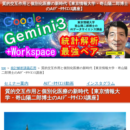
質的交互作用と個別化医療の新時代【東京情報大学・嵜山陽二郎博士
のAIﾃﾞｰﾀｻｲｴﾝｽ講座】
top
＞
統計解析講義応用
＞
質的交互作用と個別化医療の新時代【東京情報大学・嵜山陽
二郎博士のAIﾃﾞｰﾀｻｲｴﾝｽ講座】
セミナー案内
AIﾃﾞｰﾀｻｲｴﾝｽ動画
インスタグラム
質的交互作用と個別化医療の新時代【東京情報大
学・嵜山陽二郎博士のAIﾃﾞｰﾀｻｲｴﾝｽ講座】