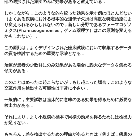
部の選択された集団のみに効果があると教えている．
しかしながら．このような的を絞った効果を示す例はほとんどない
（よくある疾病における根本的な遺伝子欠損は高度な特定治療によ
り変えられるかもしれないので，新しい分野であるファーマコゲノ
ミクス(Pharmacogenomics，ゲノム薬理学）はこの原則を変える
かもしれない）．
この原則は，よくデザインされた臨床試験において収集するデータ
の質を検討するための重要な示唆となる．
治療が患者の少数群にのみ効果がある場合に膨大なデータを集める
傾向がある．
このことはめったに起こらないが，もし起こった場合，このような
交互作用を検出する可能性は非常に小さい．
一般的に，主要試験は臨床的に意味のある効果を得るために必要な
検出力がある．
それにより，より小規模の標本で同様の効果を得るためには検出力
が足りない．
もちろん，差を検出するための理由があるときは（例えば，疾患の