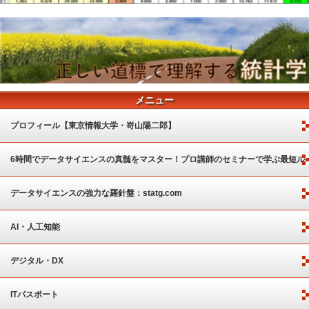
メニュー
プロフィール【東京情報大学・嵜山陽二郎】
6時間でデータサイエンスの真髄をマスター！プロ講師のセミナーで学ぶ最短ル
ート
データサイエンスの強力な羅針盤：statg.com
AI・人工知能
デジタル・DX
ITパスポート