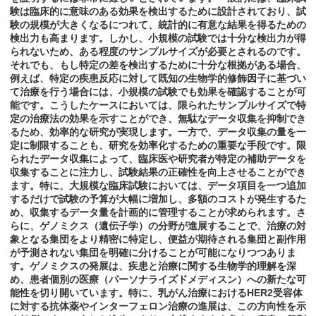
験は臨床的に意味のある効果を検出するために設計されており、試
験の規模が大きくなるにつれて、統計的に有意な結果を得るための
検出力も高まります。しかし、小規模の試験では十分な検出力が得
られないため、ある程度のサンプルサイズが必要とされるのです。
それでも、もし特定の差を検出するために十分な根拠がある場合、
例えば、特定の疾患反応に対して既知の生物学的修飾因子に基づい
て治療を行う場合には、小規模の試験でも効果を確認することが可
能です。こうしたケースにおいては、限られたサンプルサイズで特
定の治療法の効果を示すことができ、無駄なデータ収集を抑制でき
るため、効率的な研究が実現します。一方で、データ収集の量を一
定に制限することも、研究を効率化するための重要な手段です。限
られたデータ収集によって、臨床医や研究者が特定の補助データを
収集することに注力し、試験結果の正確性を向上させることができ
ます。特に、大規模な臨床試験においては、データ項目を一つ追加
するだけで試験の予算が大幅に増加し、多額のコストが発生するた
め、収集するデータ量を計画的に管理することが求められます。さ
らに、ゲノミクス（遺伝子学）の分野が進展することで、治療の対
象となる集団をより精密に特定し、便益が期待される集団と副作用
が予測されない集団を明確に分けることが可能になりつつありま
す。ゲノミクスの発展は、疾患と治療に関する生物学的理解を深
め、患者個別の医療（パーソナライズドメディスン）への新たな可
能性を切り開いています。特に、乳がん治療におけるHER2受容体
に対する抗体薬やインターフェロン治療の進展は、この方向性を示