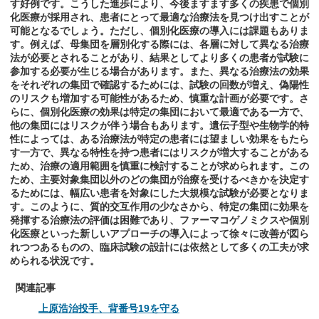
す好例です。こうした進歩により、今後ますます多くの疾患で個別
化医療が採用され、患者にとって最適な治療法を見つけ出すことが
可能となるでしょう。ただし、個別化医療の導入には課題もありま
す。例えば、母集団を層別化する際には、各層に対して異なる治療
法が必要とされることがあり、結果としてより多くの患者が試験に
参加する必要が生じる場合があります。また、異なる治療法の効果
をそれぞれの集団で確認するためには、試験の回数が増え、偽陽性
のリスクも増加する可能性があるため、慎重な計画が必要です。さ
らに、個別化医療の効果は特定の集団において最適である一方で、
他の集団にはリスクが伴う場合もあります。遺伝子型や生物学的特
性によっては、ある治療法が特定の患者には望ましい効果をもたら
す一方で、異なる特性を持つ患者にはリスクが増大することがある
ため、治療の適用範囲を慎重に検討することが求められます。この
ため、主要対象集団以外のどの集団が治療を受けるべきかを決定す
るためには、幅広い患者を対象にした大規模な試験が必要となりま
す。このように、質的交互作用の少なさから、特定の集団に効果を
発揮する治療法の評価は困難であり、ファーマコゲノミクスや個別
化医療といった新しいアプローチの導入によって徐々に改善が図ら
れつつあるものの、臨床試験の設計には依然として多くの工夫が求
められる状況です。
関連記事
上原浩治投手、背番号19を守る