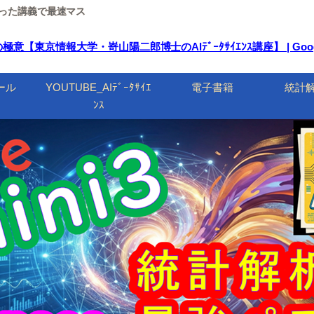
ルを使った講義で最速マス
京情報大学・嵜山陽二郎博士のAIﾃﾞｰﾀｻｲｴﾝｽ講座】 | Google
ール
YOUTUBE_AIﾃﾞｰﾀｻｲｴ
電子書籍
統計
ﾝｽ