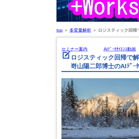
top
＞
多変量解析
＞
ロジスティック回帰で
セミナー案内
AIﾃﾞｰﾀｻｲｴﾝｽ動画
ロジスティック回帰で解
嵜山陽二郎博士のAIﾃﾞｰﾀ