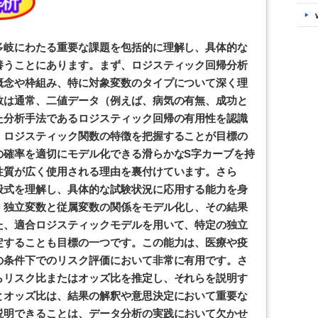
多岐にわたる重要な課題を包括的に理解し、具体的な
養うことにあります。まず、ロジスティック回帰分析
概念や枠組み、特に対象変数のタイプについて深く理
数は通常、二値データ（例えば、病気の有無、成功と
た分析手法であるロジスティック回帰の有用性を認識
、ロジスティック関数の特徴を把握することが目標の
の確率を適切にモデル化できる滑らかなS字カーブを持
性質が広く使用される理由を裏付けています。さら
般式を理解し、具体的な試験状況に応用する能力を身
、独立変数と従属変数の関係をモデル化し、その結果
た、適合ロジスティックモデルを用いて、特定の独立
定することも目標の一つです。この能力は、医療や疫
の条件下でのリスク評価において非常に有用です。さ
らリスク比またはオッズ比を推定し、それらを説明す
とオッズ比は、結果の解釈や意思決定において重要な
説明できることは、データ分析の実践において欠かせ