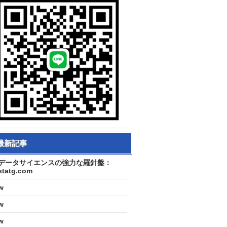
最新記事
データサイエンスの強力な羅針盤：
statg.com
w
w
w