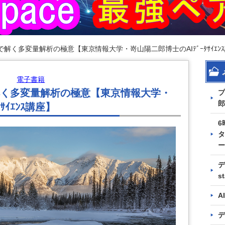
解く多変量解析の極意【東京情報大学・嵜山陽二郎博士のAIﾃﾞｰﾀｻｲｴﾝ
電子書籍
く多変量解析の極意【東京情報大学・
プ
郎
ｻｲｴﾝｽ講座】
6
タ
ー
デ
s
A
デ