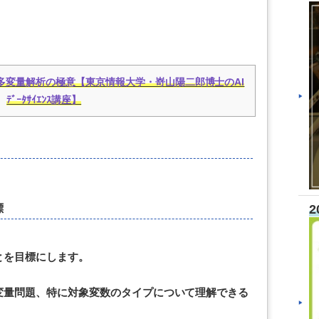
多変量解析の極意【東京情報大学・嵜山陽二郎博士のAI
ﾃﾞｰﾀｻｲｴﾝｽ講座】
2
標
とを目標にします。
変量問題、特に対象変数のタイプについて理解できる