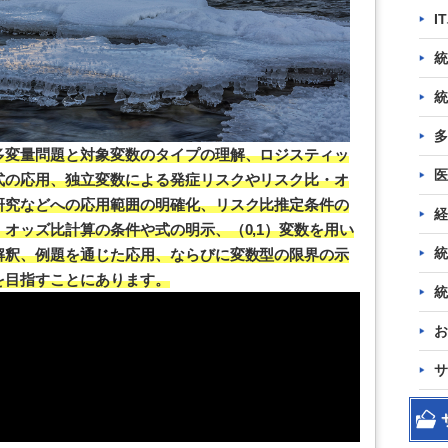
I
統
統
多
多変量問題と対象変数のタイプの理解、ロジスティッ
医
式の応用、独立変数による発症リスクやリスク比・オ
研究などへの応用範囲の明確化、リスク比推定条件の
経
オッズ比計算の条件や式の明示、（0,1）変数を用い
統
解釈、例題を通じた応用、ならびに変数型の限界の示
を目指すことにあります。
統
お
サ