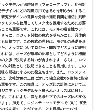
ィックモデルが追跡研究（フォローアップ）、症例対
究デザインにどの程度応用できるかを明らかにするこ
、研究デザインの選択や分析の適用範囲を適切に判断
ックモデルを使用してリスク比を推定するために必要
ることも重要です。これには、モデルの適合性やデー
。さらに、ロジット関数の数式を明らかにし、具体的
とも目標です。この数式の理解は、モデルの基礎を形
また、オッズについてロジット関数でどのように説明
これには、オッズが確率の比率としてどのように機能
数の文脈で説明する能力が含まれます。さらに、ロジ
ッズの対数として説明できることも目指します。この
意味を明確にするのに役立ちます。また、ロジスティ
には、比較対象の二群に対して独立変数Xを適切に指定
も重要です。この知識は、オッズ比の計算において正
ロジスティックモデルから得られたオッズ比に対し、
です。これにより、異なる条件下でのオッズ比の変化
ます。加えて、ロジスティックモデルで（0,1）変数
比の式を表すことができることも目標の一つです。こ