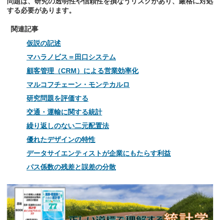
問題は、研究の透明性や信頼性を損なうリスクがあり、厳格に対処
する必要があります。
関連記事
仮説の記述
マハラノビス＝田口システム
顧客管理（CRM）による営業効率化
マルコフチェーン・モンテカルロ
研究問題を評価する
交通・運輸に関する統計
繰り返しのない二元配置法
優れたデザインの特性
データサイエンティストが企業にもたらす利益
パス係数の残差と誤差の分散