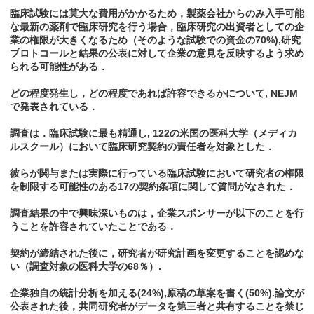
臨床試験には莫大な費用がかかるため，製薬会社からのみ入手可能
な最新の薬剤で臨床研究を行う場合，臨床研究の出資者としての企
業の権限が大きくなるため（そのような試験での資金の70%),研究
プロトコールと結果の公表に対して企業の意見を反映するよう求め
られる可能性がある．
どの程度発生し，どの程度であれば許容できるかについて, NEJM
で発表されている．
調査は．臨床試験に最も精通し, 122の米国の医科大学（メディカ
ルスクール）において臨床研究契約の責任者を対象とした．
彼らが関与または実際に行っている臨床試験において研究者の権限
を制限する可能性のある17の契約条項に関して質問がなされた．
調査結果の中で興味深いものは，企業スポンサーが以下のことを行
うことを許容されていたことである．
契約が締結された後に，研究者が研究計画を変更することを認めな
い（調査対象の医科大学の68％）.
企業独自の統計分析を加える(24%),原稿の草案を書く(50%).論文が
公表された後，共同研究者がデータを第三者と共有することを禁じ