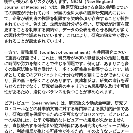
明性が失われるリスクがあります。NEJM（New England
Journal of Medicine）では、臨床研究における企業の影響につい
ての調査が行われており、米国の医科大学の臨床研究契約におい
て、企業が研究者の権限を制限する契約条項が存在することが報告
されています。例えば、企業が統計分析を行い、研究者が計画を変
更することを制限する契約や、データの公表を遅らせる契約が多く
の医科大学で認められています。これにより、研究の独立性が脅か
されることが懸念されています。
一方で、責務相反（conflict of commitment）も共同研究におい
て重要な課題です。これは、研究者が本来の職務以外の活動に過度
に時間や労力を割くことで生じる問題です。例えば、あまりにも多
くの臨床試験を引き受けたり、多くの研修生を指導することで、結
果として全てのプロジェクトに十分な時間を割くことができなくな
り、質の低下を招くことがあります。責務相反は、研究の進行を遅
らせるだけでなく、研究者自身のキャリアにも悪影響を及ぼす可能
性があるため、適切なバランスを保つことが求められます。
ピアレビュー（peer review）は、研究論文や助成金申請、研究プ
ロトコールなどの科学的文書に対する専門家による批判的評価であ
り、研究の質を保証するために不可欠なプロセスです。ピアレビュ
ーの成功には、公平で客観的なレビュアーの選定が欠かせません
が、直接競合する研究者や協力関係にある研究者がレビューに関わ
ると、利益相反が生じる可能性があるため、そのようなレビュアー