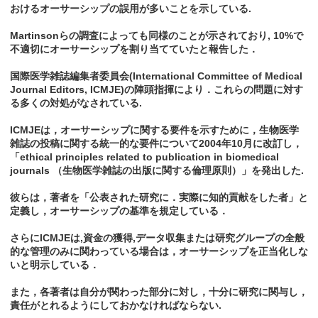
おけるオーサーシップの誤用が多いことを示している.
Martinsonらの調査によっても同様のことが示されており, 10%で
不適切にオーサーシップを割り当てていたと報告した．
国際医学雑誌編集者委員会(International Committee of Medical
Journal Editors, ICMJE)の陣頭指揮により．これらの問題に対す
る多くの対処がなされている.
ICMJEは，オーサーシップに関する要件を示すために，生物医学
雑誌の投稿に関する統一的な要件について2004年10月に改訂し，
「ethical principles related to publication in biomedical
journals （生物医学雑誌の出版に関する倫理原則）」を発出した.
彼らは，著者を「公表された研究に．実際に知的貢献をした者」と
定義し，オーサーシップの基準を規定している．
さらにICMJEは,資金の獲得,データ収集または研究グループの全般
的な管理のみに関わっている場合は，オーサーシップを正当化しな
いと明示している．
また，各著者は自分が関わった部分に対し，十分に研究に関与し，
責任がとれるようにしておかなければならない.