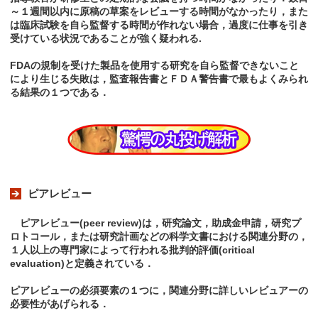
～１週間以内に原稿の草案をレビューする時間がなかったり，また
は臨床試験を自ら監督する時間が作れない場合，過度に仕事を引き
受けている状況であることが強く疑われる.
FDAの規制を受けた製品を使用する研究を自ら監督できないこと
により生じる失敗は，監査報告書とＦＤＡ警告書で最もよくみられ
る結果の１つである．
ピアレビュー
ピアレビュー(peer review)は，研究論文，助成金申請，研究プ
ロトコール，または研究計画などの科学文書における関連分野の，
１人以上の専門家によって行われる批判的評価(critical
evaluation)と定義されている．
ピアレビューの必須要素の１つに，関連分野に詳しいレビュアーの
必要性があげられる．