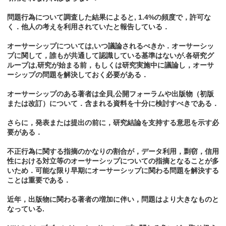
問題行為について調査した結果によると, 1.4%の頻度で，許可な
く．他人の考えを利用されていたと報告している．
オーサーシップについては,いつ議論されるべきか．オーサーシッ
プに関して，誰もが共通して認識している基準はないが.各研究グ
ループは,研究が始まる前，もしくは研究実施中に議論し，オーサ
ーシップの問題を解決しておく必要がある．
オーサーシップのある著者は全貝,公開フォーラムや出版物（初版
または改訂）について．含まれる資料を十分に検討すべきである．
さらに，発表または提出の前に，研究結論を支持する意思を示す必
要がある．
不正行為に関する指摘のかなりの割合が，データ利用，剽窃，信用
性における対立等のオーサーシップについての指摘となることが多
いため．可能な限り早期にオーサーシップに関わる問題を解決する
ことは重要である．
近年，出版物に関わる著者の増加に伴い，問題はより大きなものと
なっている.