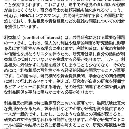
ことが期待されます。これにより、途中での意見の食い違いや誤解
が生じにくくなり、研究者同士の信頼関係も強化されるでしょう。
例えば、NIHのオンブズマンは、共同研究に関する多くの問題に対
処しており、利益相反や責務相反などの複雑な問題についての指針
を提供しています。
利益相反（conflict of interest）は、共同研究における重要な課題
の一つです。これは、個人的な利益や経済的利害が研究活動に影響
を及ぼす可能性がある場合に生じます。利益相反は、研究の客観性
や信頼性を損なうリスクを伴うため、研究者は常に自分の活動が利
益相反に抵触していないかを意識する必要があります。しかし、利
益相反に気付かずに活動を続けてしまうことも少なくなく、そのた
めには、利益相反の可能性がある経済的関係を開示することが重要
です。この開示は、研究機関や資金提供機関、学会などの関係機関
に対して行われるべきです。例えば、研究者が自身の研究を評価す
るピアレビューに参加する場合、その研究に関連する企業や個人的
な利益関係を事前に明らかにする必要があります。
利益相反の問題は特に臨床研究において顕著です。臨床試験は莫大
な費用がかかるため、製薬会社などの企業が研究を資金提供するケ
ースが一般的です。しかし、このような企業との関係が深まると、
研究の独立性が損なわれる可能性があります。企業が研究プロトコ
ールの設計や結果の公表に影響を与えることで、研究の客観性や透