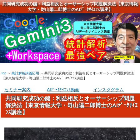
共同研究成功の鍵：利益相反とオーサーシップ問題解決法【東京情報
大学・嵜山陽二郎博士のAIﾃﾞｰﾀｻｲｴﾝｽ講座】
top
＞
統計解析講義応用
＞
共同研究成功の鍵：利益相反とオーサーシップ問題解決法
【東京情報大学・嵜山陽二郎博士のAIﾃﾞｰﾀｻｲｴﾝｽ講座】
セミナー案内
AIﾃﾞｰﾀｻｲｴﾝｽ動画
インスタグラム
共同研究成功の鍵：利益相反とオーサーシップ問題
解決法【東京情報大学・嵜山陽二郎博士のAIﾃﾞｰﾀｻｲｴ
ﾝｽ講座】