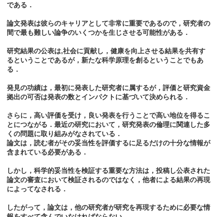
である．
論文発表は彼らのキャリアとして非常に重要であるので，研究者の
間で最も難しい論争のいくつかを生じさせる可能性がある．
研究結果の公表は,社会に貢献し，健康を向上させる結果を共有す
るということであるが，新たな科学原理を創るということでもあ
る．
発見の功績は，最初に発表した研究者に属するが，評価と研究資金
拠出の可否は発表の数とインパクトに基づいて決められる．
さらに，高い評価を受け，良い発表を行うことで高い地位を得るこ
とにつながる．最近の研究において，研究発表の倫理に関連した多
くの問題に取り組みがなされている．
論文は，読む者がその妥当性を評価するに足るだけの十分な情報が
含まれている必要がある．
しかし，科学的妥当性を検証する重要な方法は，投稿し公表された
論文の審査において検証されるのではなく，他者による結果の再現
によってなされる．
したがって，論文は，他の研究者が研究を再現するために必要な情
報をすべて含んでいなければならない.