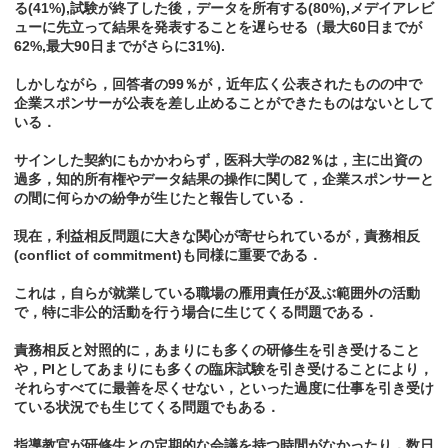
る(41%),試験が終了した後，データを所有する(80%),メデイアレビ
ューに先立って結果を発表することを遅らせる（最大60日までが
62%,最大90日までがさらに31%).
しかしながら，回答者の99％が，近年広く公表されたものの中で
企業スポンサーが公表を差し止めることができたものはないとして
いる．
サインした契約にもかかわらず，医科大学の82％は，主に出資の
過多，知的所有権やデータ結果の操作に関して，企業スポンサーと
の間に何らかの紛争が生じたと報告している．
現在，利益相反問題に大きな関心が寄せられているが，責務相反
(conflict of commitment)も同様に重要である．
これは，自らが就業している職場の雁用責任が及ぶ範囲外の活動
で，特に非公的活動を行う場合に生じてくる問題である．
責務相反と対照的に，あまりにも多くの研修生を引き受けること
や，PIとしてあまりにも多くの臨床試験を引き受けることにより，
それらすべてに最善を尽くせない，といった過度に仕事を引き受け
ている状況でも生じてくる問題でもある．
指導教官が研修生との定期的な会議を持つ時間がなかったり．数日