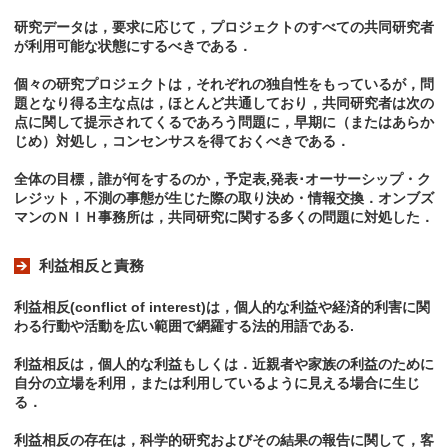
研究データは，要求に応じて，プロジェクトのすべての共同研究者
が利用可能な状態にするべきである．
個々の研究プロジェクトは，それぞれの独自性をもっているが，問
題となり得る主な点は，ほとんど共通しており，共同研究者は次の
点に関して提示されてくるであろう問題に，早期に（またはあらか
じめ）対処し，コンセンサスを得ておくべきである．
全体の目標，誰が何をするのか，予定表,発表･オーサーシップ・ク
レジット，不測の事態が生じた際の取り決め・情報交換．オンブズ
マンのＮＩＨ事務所は，共同研究に関する多くの問題に対処した．
利益相反と責務
利益相反(conflict of interest)は，個人的な利益や経済的利害に関
わる行動や活動を広い範囲で網羅する法的用語である.
利益相反は，個人的な利益もしくは．近親者や家族の利益のために
自分の立場を利用，または利用しているように見える場合に生じ
る．
利益相反の存在は，科学的研究およびその結果の報告に関して，客