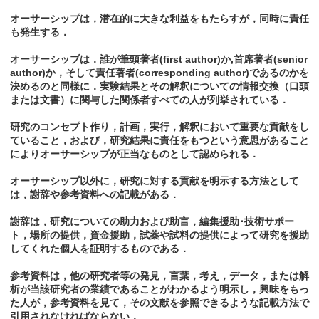
オーサーシップは，潜在的に大きな利益をもたらすが，同時に責任
も発生する．
オーサーシッブは．誰が筆頭著者(first author)か,首席著者(senior
author)か，そして責任著者(corresponding author)であるのかを
決めるのと同様に．実験結果とその解釈についての情報交換（口頭
または文書）に関与した関係者すべての人が列挙されている．
研究のコンセプト作り，計画，実行，解釈において重要な貢献をし
ていること，および，研究結果に責任をもつという意思があること
によりオーサーシップが正当なものとして認められる．
オーサーシップ以外に，研究に対する貢献を明示する方法として
は，謝辞や参考資料への記載がある．
謝辞は，研究についての助力および助言，編集援助･技術サポー
ト，場所の提供，資金援助，試薬や試料の提供によって研究を援助
してくれた個人を証明するものである．
参考資料は，他の研究者等の発見，言葉，考え，データ，または解
析が当該研究者の業績であることがわかるよう明示し，興味をもっ
た人が，参考資料を見て，その文献を参照できるような記載方法で
引用されなければならない．