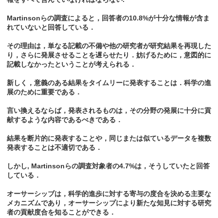
Martinsonらの調査によると，回答者の10.8%が十分な情報が含ま
れていないと回答している．
その理由は，単なる記載の不備や他の研究者が研究結果を再現した
り，さらに発展させることを遅らせたり．妨げるために，意図的に
記載しなかったということが考えられる．
新しく，意義のある結果をタイムリーに発表することは．科学の進
展のために重要である．
言い換えるならば，発表されるものは，その分野の発展に十分に貢
献するような内容であるべきである．
結果を断片的に発表することや，同じまたは似ているデータを複数
発表することは不適切である．
しかし, Martinsonらの調査対象者の4.7%は，そうしていたと回答
している．
オーサーシッブは，科学的進歩に対する寄与の度合を決める主要な
メカニズムであり，オーサーシップにより新たな知見に対する研究
者の貢献度合を知ることができる．