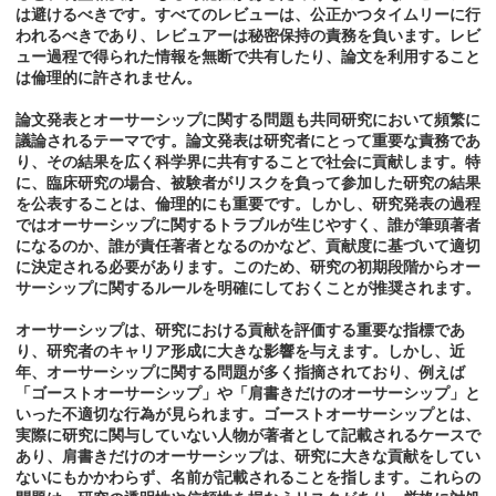
は避けるべきです。すべてのレビューは、公正かつタイムリーに行
われるべきであり、レビュアーは秘密保持の責務を負います。レビ
ュー過程で得られた情報を無断で共有したり、論文を利用すること
は倫理的に許されません。
論文発表とオーサーシップに関する問題も共同研究において頻繁に
議論されるテーマです。論文発表は研究者にとって重要な責務であ
り、その結果を広く科学界に共有することで社会に貢献します。特
に、臨床研究の場合、被験者がリスクを負って参加した研究の結果
を公表することは、倫理的にも重要です。しかし、研究発表の過程
ではオーサーシップに関するトラブルが生じやすく、誰が筆頭著者
になるのか、誰が責任著者となるのかなど、貢献度に基づいて適切
に決定される必要があります。このため、研究の初期段階からオー
サーシップに関するルールを明確にしておくことが推奨されます。
オーサーシップは、研究における貢献を評価する重要な指標であ
り、研究者のキャリア形成に大きな影響を与えます。しかし、近
年、オーサーシップに関する問題が多く指摘されており、例えば
「ゴーストオーサーシップ」や「肩書きだけのオーサーシップ」と
いった不適切な行為が見られます。ゴーストオーサーシップとは、
実際に研究に関与していない人物が著者として記載されるケースで
あり、肩書きだけのオーサーシップは、研究に大きな貢献をしてい
ないにもかかわらず、名前が記載されることを指します。これらの