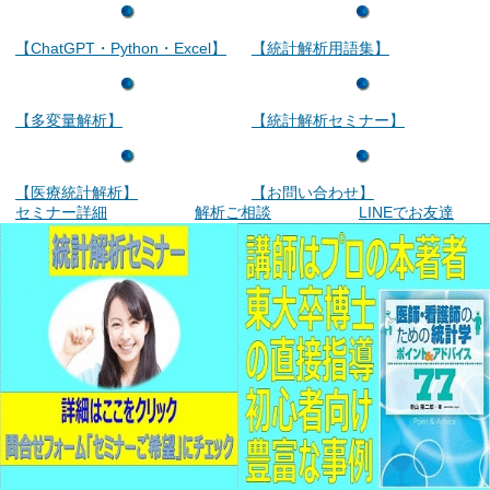
【ChatGPT・Python・Excel】
【統計解析用語集】
【多変量解析】
【統計解析セミナー】
【医療統計解析】
【お問い合わせ】
セミナー詳細
解析ご相談
LINEでお友達