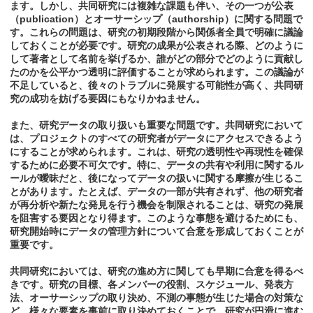
ます。しかし、共同研究には複雑な課題も伴い、その一つが公表
（publication）とオーサーシップ（authorship）に関する問題で
す。これらの問題は、研究の初期段階から関係者全員で明確に議論
しておくことが必要です。研究の成果が公表される際、どのように
して著者として名前を挙げるか、誰がどの部分でどのように貢献し
たのかを公平かつ透明に評価することが求められます。この議論が
不足していると、後々のトラブルに発展する可能性が高く、共同研
究の成功を妨げる要因にもなりかねません。
また、研究データの取り扱いも重要な問題です。共同研究において
は、プロジェクトのすべての研究者がデータにアクセスできるよう
にすることが求められます。これは、研究の透明性や再現性を確保
するために必要不可欠です。特に、データの共有や利用に関するル
ールが曖昧だと、後になってデータの扱いに関する摩擦が生じるこ
とがあります。たとえば、データの一部が共有されず、他の研究者
が再分析や新たな発見を行う機会を制限されることは、研究の発展
を阻害する要因となり得ます。このような事態を避けるためにも、
研究開始時にデータの管理方針について合意を形成しておくことが
重要です。
共同研究においては、研究の進め方に関しても早期に合意を得るべ
きです。研究の目標、各メンバーの役割、スケジュール、発表方
法、オーサーシップの取り決め、不測の事態が生じた場合の対策な
ど、様々な要素を事前に取り決めておくことで、研究が円滑に進む