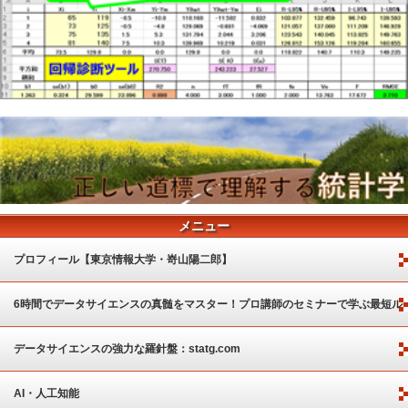
メニュー
プロフィール【東京情報大学・嵜山陽二郎】
6時間でデータサイエンスの真髄をマスター！プロ講師のセミナーで学ぶ最短ル
ート
データサイエンスの強力な羅針盤：statg.com
AI・人工知能