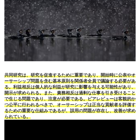
共同研究は、研究を促進するために重要であり、開始時に公表やオ
ーサーシップ問題を含む基本原則を関係者全員で議論する必要があ
る。利益相反は個人的な利益が研究に影響を与える可能性があり、
開示が求められる。また、責務相反は過剰な仕事を引き受けること
で生じる問題であり、注意が必要である。ピアレビューは客観的か
つ公平に行われるべきで、オーサーシップは正当な貢献者を評価す
るための重要な仕組みであるが、誤用の問題が存在し、改善が求め
られている。