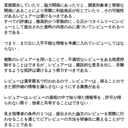
直接競合していたり，協力関係にあったりと，調査対象者と密接な
関係にあることにより実際に利益相反が生じていたり，その可能性
があるレビュアーは避けるべきである．
すべての評価は，徹底的かつ客観的に，公正かつタイムリーにレビ
ューとして提出された資料の内容のみに基づいてレビューされるべ
きである．
つまり．まだ公に入手不能な情報を考慮に入れてレビューしてはな
らない．
複数のレビュアーを用いることで，不適切なレビューをある程度抑
制することはできるが，レビュアーは，建設的な意見を出し，非難
するような批評は避けるよう努力すべきである．
レビューは通常匿名で行われるので，レビュアーは，得ることので
きた部外秘の情報を漏らさないようにする責務がある．
レビュアーは.レビューの過程の中で知り得た情報等を，許可が得
られない限り，他者と共有することはできない．
良き指導者の条件の１つは，提出された論文のレビューを実際に行
わせることを通じてピアレビューの方法を研修生に教えることがで
きることである.