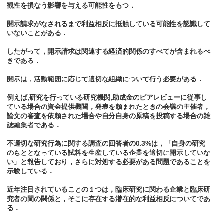
観性を損なう影響を与える可能性をもつ．
開示請求がなされるまで利益相反に抵触している可能性を認識して
いないことがある．
したがって，開示請求は関連する経済的関係のすべてが含まれるべ
きである．
開示は，活動範囲に応じて適切な組織について行う必要がある．
例えば,研究を行っている研究機関,助成金のピアレビューに従事し
ている場合の資金提供機関，発表を頼まれたときの会議の主催者，
論文の審査を依頼された場合や自分自身の原稿を投稿する場合の雑
誌編集者である．
不適切な研究行為に関する調査の回答者の0.3%は，「自身の研究
のもととなっている試料を生産している企業を適切に開示していな
い」と報告しており，さらに対処する必要がある問題であることを
示唆している．
近年注目されていることの１つは，臨床研究に関わる企業と臨床研
究者の間の関係と，そこに存在する潜在的な利益相反についてであ
る．