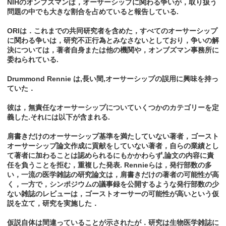
NIHのオンブズマンは，オーサーシップに関わる争いが，取り扱う
問題の中でも大きな割合を占めていると報告している.
ORIは．これまでの共同研究者を含めた，すべてのオーサーシップ
に関わる争いは，研究不正行為とみなさないとしており，争いの解
決については，著者自身または他の機関や，オンブズマン事務所に
委ねられている.
Drummond Rennie は,長い間,オーサーシップの誤用に興味を持っ
ていた．
彼は，無責任なオーサーシップについていくつかのカテゴリーを定
義した.それには以下が含まれる.
肩書きだけのオーサーシップ基準を満たしていない著者，ゴースト
オーサーシップ論文作成に貢献をしていない著者，自らの業績とし
て著者に加わることは認められるにもかかわらず,論文の内容に責
任を負うことを拒む，重複した発表. Rennieらは，発行部数の多
い，一流の医学雑誌の研究論文は，肩書きだけの著者の可能性が高
く，一方で，シンポジウムの議事録を公開するような発行部数の少
ない雑誌のレビューは，ゴーストオーサーの可能性が高いという仮
説を立て，研究を実施した．
仮説自体は間違っていることが示されたが．研究は生物医学雑誌に