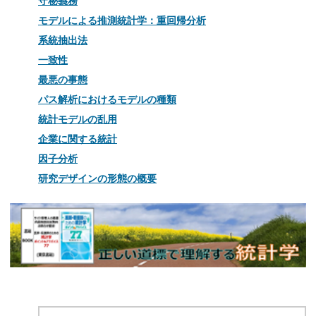
守秘義務
モデルによる推測統計学：重回帰分析
系統抽出法
一致性
最悪の事態
パス解析におけるモデルの種類
統計モデルの乱用
企業に関する統計
因子分析
研究デザインの形態の概要