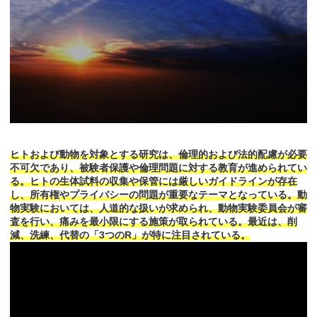
ヒトおよび動物を対象とする研究は、倫理的および法的配慮が必要
不可欠であり、被験者保護や倫理問題に対する教育が進められてい
る。ヒトの生体試料の収集や保管には厳しいガイドラインが存在
し、所有権やプライバシーの問題が重要なテーマとなっている。動
物実験においては、人道的な扱いが求められ、動物実験委員会が審
査を行い、痛みを最小限にする施策が取られている。最近は、削
減、洗練、代替の「3つのR」が特に注目されている。