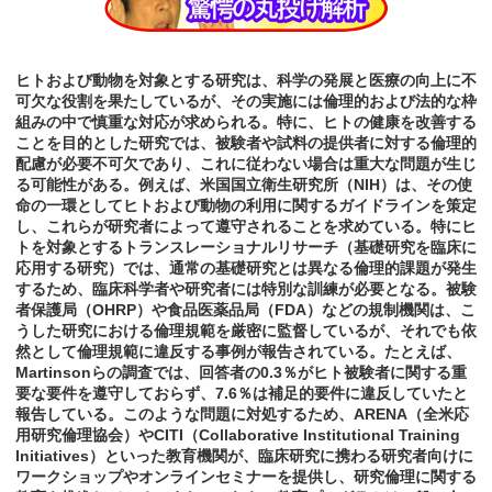
ヒトおよび動物を対象とする研究は、科学の発展と医療の向上に不
可欠な役割を果たしているが、その実施には倫理的および法的な枠
組みの中で慎重な対応が求められる。特に、ヒトの健康を改善する
ことを目的とした研究では、被験者や試料の提供者に対する倫理的
配慮が必要不可欠であり、これに従わない場合は重大な問題が生じ
る可能性がある。例えば、米国国立衛生研究所（NIH）は、その使
命の一環としてヒトおよび動物の利用に関するガイドラインを策定
し、これらが研究者によって遵守されることを求めている。特にヒ
トを対象とするトランスレーショナルリサーチ（基礎研究を臨床に
応用する研究）では、通常の基礎研究とは異なる倫理的課題が発生
するため、臨床科学者や研究者には特別な訓練が必要となる。被験
者保護局（OHRP）や食品医薬品局（FDA）などの規制機関は、こ
うした研究における倫理規範を厳密に監督しているが、それでも依
然として倫理規範に違反する事例が報告されている。たとえば、
Martinsonらの調査では、回答者の0.3％がヒト被験者に関する重
要な要件を遵守しておらず、7.6％は補足的要件に違反していたと
報告している。このような問題に対処するため、ARENA（全米応
用研究倫理協会）やCITI（Collaborative Institutional Training
Initiatives）といった教育機関が、臨床研究に携わる研究者向けに
ワークショップやオンラインセミナーを提供し、研究倫理に関する