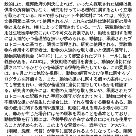
般的には、連邦政府の判決によれば、いったん採取された組織は提
供者の所有物ではなく、研究を行っている機関に属するという立場
が取られている。NIHで得られたヒト生体試料については、特別な
文書同意に基づいて使用されるが、これらの試料は連邦政府の所有
物と見なされ、NIHによって管理されている。一方、実験動物の使
用は生物医学研究において不可欠な要素であり、動物を使用する際
には人道的かつ倫理的な扱いが求められる。動物は、承認されたプ
ロトコールに基づき、適切に管理され、研究に使用される。実験動
物を使用する研究者は、動物の人道的な取り扱いと保護を遵守し、
動物実験委員会（ACUC）によって審査されたプロトコールに従う
義務がある。ACUCは、実験動物の使用を審査し、動物が適切に保
護されているかどうかを確認する役割を果たしている。この委員会
は、6ヶ月ごとに施設を視察し、動物の飼育および使用に関するプ
ログラムを評価する。また、動物の扱いに関する個々の案件につい
ても審査を行い、研究が倫理的に適切に進行しているかを確認す
る。研究者の責任には、動物の人道的な取り扱いや、承認されたプ
ロトコールに記載された手順の遵守が含まれており、動物に対する
不適切な扱いが発生した場合には、それを報告する義務もある。動
物の使用に関する規制や施策は、動物に与える痛みを最小限に抑
え、痛みが生じた場合にはその緩和を図ることを基本としており、
動物実験を行う際には、代替手段が存在する場合にはそれを使用す
ることが求められる。このような背景から、近年では「3つのR」
（削減、洗練、代替）が非常に重視されるようになっている。削減