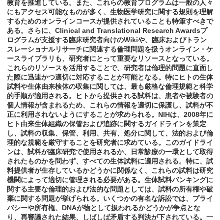
教育を推進している。また、これらの教育プログラムは一般の人々
にもアクセス可能なものが多く、生物医学研究に関する規則を理解
するためのオンラインコースが提供されていることも特筆すべきで
ある。さらに、Clinical and Translational Research Awardsプ
ログラムが支援する臨床研究者向けのWikiや、臨床およびトラン
スレーショナルリサーチに関連する倫理問題を扱うオンライン・ケ
ースライブラリも、研究者にとって重要なリソースとなっている。
これらのリソースを活用することで、研究者は倫理的問題に直面し
た際に迅速かつ適切に対応することが可能となる。特にヒトの生体
試料や生体由来検体の収集に関しては、最も厳格な倫理規範と科学
的手順が適用される。ヒトから提供される試料は、患者や被験者の
個人情報が含まれるため、これらの情報を適切に保護し、試料が不
正に利用されないようにすることが求められる。NIHは、2008年に
ヒト由来生体組織の保管および追跡に関するガイドラインを策定
し、試料の収集、保管、利用、共有、処分に関して、法的および倫
理的な規範を厳守することを研究者に求めている。このガイドライ
ンは、試料が臨床研究で使用されるか、日常診療の一環として取得
されたものかを問わず、すべての生体試料に適用される。特に、試
料提供者が生存しているかどうかに関係なく、これらの試料は研究
機関によって適切に管理される必要がある。生体試料バンキングに
関する主要な倫理的および法的な問題としては、試料の所有権や破
棄に関する問題が挙げられる。いくつかの有名な訴訟では、プライ
バシーや所有権、DNAが物として扱われるかどうかが争点とな
り、再審議された結果、しばしば矛盾する判決が下されている。一