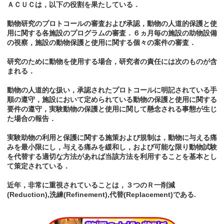
ＡＣＵＣは，以下の役割を果たしている．
動物研究のプロトコールの審査および承認，動物の人道的保護と使
用に関する各施設のプログラムの審査．６ヵ月毎の施設の助物設備
の視察，施設の動物保護と使用に関する個々の案件の審査．
研究のために動物を使用する場合，研究者の責任には次のものが含
まれる．
動物の人道的な扱い，承認されたプロトコールに明記されている手
順の遵守，施設において定められている動物の保護と使用に関する
要件の遵守，実験動物の保護と使用に関して懸念される事態が生じ
た場合の報告．
実験助物の利用と保護に関する施策および規制は，動物に与える痛
みを最小限にし，与える痛みを緩和し，および可能な限り動物試験
を代替する適切な方法があれば当該方法を利用することを基本とし
て策定されている．
近年，非常に重視されていることは，３つのＲ一削減
(Reduction),洗練(Refinement),代替(Replacement)である.