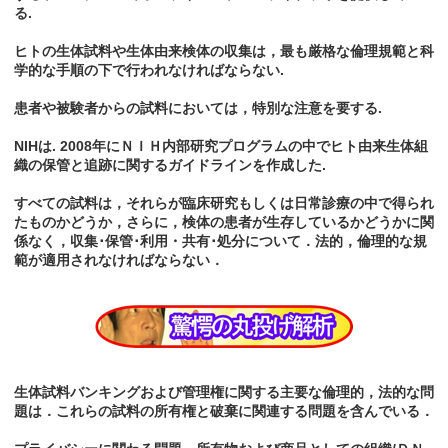
る.
ヒトの生体試料や生体由来検体の収集は，最も厳格な倫理規範と科
学的な手順の下で行われなければならない.
患者や被験者からの試料においては，特別な注意を要する.
NIHは. 2008年にＮＩＨ内部研究プログラムの中でヒト由来生体組
織の保管と追跡に関するガイドラインを作成した.
すべての試料は，それらが臨床研究もしくは日常診療の中で得られ
たものかどうか，さらに，検体の患者が生存しているかどうかに関
係なく，収集･保管･利用・共有･処分について．法的，倫理的な規
範が適用されなければならない．
生体試料バンキングおよび管理権に関する主要な倫理的，法的な問
題は．これらの試料の所有権と破棄に関連する問題を含んでいる．