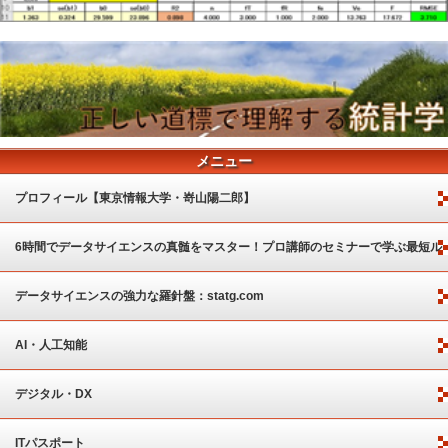
メニュー
プロフィール【東京情報大学・嵜山陽二郎】
6時間でデータサイエンスの真髄をマスター！プロ講師のセミナーで学ぶ最短ル
ート
データサイエンスの強力な羅針盤：statg.com
AI・人工知能
デジタル・DX
ITパスポート