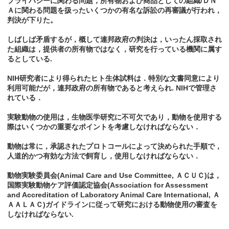
プライバシーに関わる問題，所有物および商品としての組織/ＤＮ
Ａに関わる問題を扱ったいくつかの有名な訴訟の再審議が行われ，
判決が下りた。
しばしば矛盾するが，概して連邦政府の判決は，いったん採取され
た組織は，提供者の所有物ではなく，研究を行っている機関に属す
るとしている.
NIH研究者により得られたヒト生体試料は．特別な文書同意により
利用可能だが，連邦政府の所有物であると考えられ. NIHで管理さ
れている．
実験動物の使用は，生物医学研究に不可欠であり，動物を使用する
際はいくつかの重要なポイントを考慮しなければならない．
動物は常に，承認されたプロトコールによって決められた手順で，
人道的かつ有効な方法で飼育し，使用しなければならない．
動物実験委員会(Animal Care and Use Committee, ＡＣＵＣ)は，
国際実験動物ケア評価認定協会(Association for Assessment
and Accreditation of Laboratory Animal Care International, Ａ
ＡＡＬＡＣ)ガイドラインに従って研究における動物使用の審査を
しなければならない.