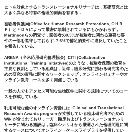
ヒトを対象とするトランスレーショナルリサーチは．基礎研究とは
大きく異なる特有の倫理的側面を有する．
被験者保護局(Office for Human Research Protections, OＨＲ
Ｐ）とＦＤＡによって厳密に規制されているにもかかわらず，
Martinsonらの調査で，回答者の0.3%が被験者に関わる重要な要
件の一部を遵守しておらず. 7.6%で補足的要件に違反していたこと
を報告している.
ARENA（全米応用研究倫理協会), CITI (Collaborative
Institutional Training Initiatives)のような．被験者保護の教育を
主要な役割としている組織は，近年，臨床研究に携わる研究者のた
めの研究の責務に関するワークショップ，オンラインセミナーやオ
ンライン教育コースを多く開催している.
一般の人でもアクセス可能な生物医学に関する規則についてのコー
スを作成している.
利用可能な他のオンライン資源には. Clinical and Translational
Research Awards program が支援している臨床研究者のための
Wikiが含まれており，一方，臨床およびトランスレーショナルリ
サーチに関わる施設は，臨床シナリオから厳選された倫理問題に関
するケースについてオンライン・ケースライブラリを提供してい