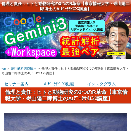
倫理と責任：ヒトと動物研究の3つのR革命【東京情報大学・嵜山陽二
郎博士のAIﾃﾞｰﾀｻｲｴﾝｽ講座】
top
＞
統計解析講義応用
＞
倫理と責任：ヒトと動物研究の3つのR革命【東京情報大学・
嵜山陽二郎博士のAIﾃﾞｰﾀｻｲｴﾝｽ講座】
セミナー案内
AIﾃﾞｰﾀｻｲｴﾝｽ動画
インスタグラム
倫理と責任：ヒトと動物研究の3つのR革命【東京情
報大学・嵜山陽二郎博士のAIﾃﾞｰﾀｻｲｴﾝｽ講座】