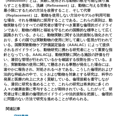
（Reduction）とは、実験に使用される動物の数を可能な限り減
らすことを意味し、洗練（Refinement）は、動物に与える苦痛を
最小限にするための方法を改善すること、そして代替
（Replacement）は、動物を使用しない方法やモデルが利用可能
な場合、それを積極的に採用することである。これらの原則は、動
物実験を行うすべての研究者が遵守すべき重要な倫理的ガイドライ
ンであり、動物の権利と福祉を守るための国際的な標準として広く
認識されている。さらに、動物実験に関する法的規制も強化されて
おり、多くの国では実験動物の使用に対して厳しい監視が行われて
いる。国際実験動物ケア評価認定協会（AAALAC）によって提供
されるガイドラインも、動物研究に携わる研究者にとって重要な指
針となっている。AAALACは、動物実験に関わる施設の評価を行
い、適切な管理が行われているかを確認する役割を担っている。ま
た、実験動物の使用に関して懸念される事態が発生した場合には、
速やかに報告され、対処されるべきである。こうした倫理的および
法的な枠組みの中で、ヒトおよび動物を対象とする研究は、科学の
発展と医療の向上に大きく貢献している。倫理規範を遵守しなが
ら、適切に研究を進めることで、これらの研究は将来的に多くの
人々の健康改善に寄与することが期待されている。したがって、研
究者は常に最新の倫理的ガイドラインや法的規制を把握し、倫理的
に問題のない方法で研究を進めることが求められる。
関連記事