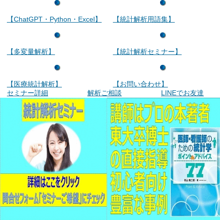
【ChatGPT・Python・Excel】
【統計解析用語集】
【多変量解析】
【統計解析セミナー】
【医療統計解析】
【お問い合わせ】
セミナー詳細
解析ご相談
LINEでお友達