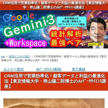
CRM活用で営業効率化！顧客データと利益の最適化法【東京情報大
学・嵜山陽二郎博士のAIﾃﾞｰﾀｻｲｴﾝｽ講座】
top
＞
経済ビジネス統計
＞
CRM活用で営業効率化！顧客データと利益の最適化法【東京
情報大学・嵜山陽二郎博士のAIﾃﾞｰﾀｻｲｴﾝｽ講座】
セミナー案内
AIﾃﾞｰﾀｻｲｴﾝｽ動画
電子書籍
CRM活用で営業効率化！顧客データと利益の最適化
法【東京情報大学・嵜山陽二郎博士のAIﾃﾞｰﾀｻｲｴﾝｽ講
座】