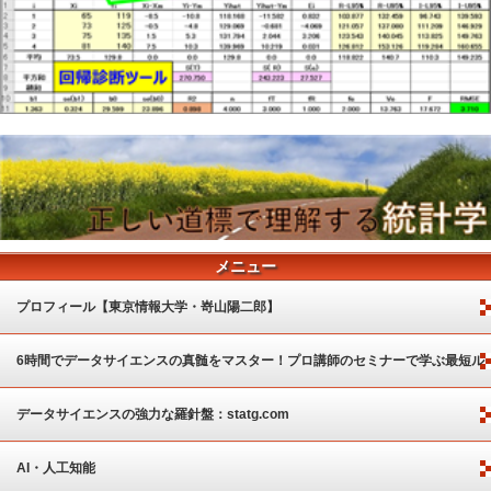
メニュー
プロフィール【東京情報大学・嵜山陽二郎】
6時間でデータサイエンスの真髄をマスター！プロ講師のセミナーで学ぶ最短ル
ート
データサイエンスの強力な羅針盤：statg.com
AI・人工知能