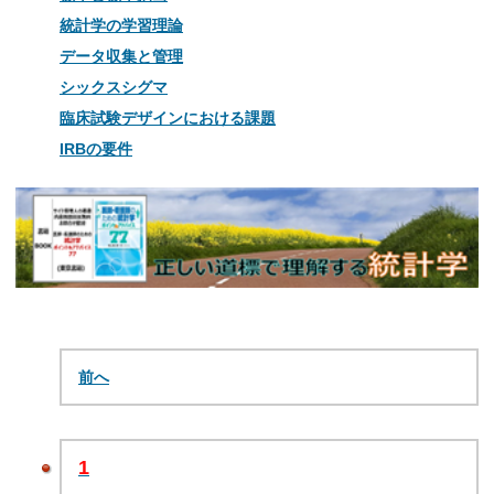
統計学の学習理論
データ収集と管理
シックスシグマ
臨床試験デザインにおける課題
IRBの要件
前へ
1