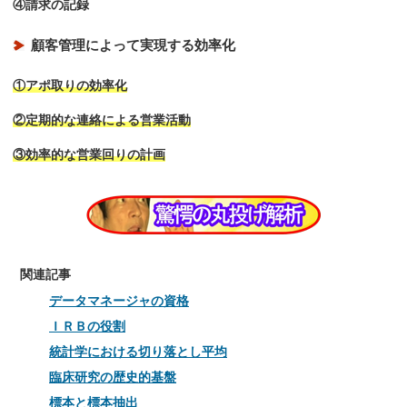
④請求の記録
顧客管理によって実現する効率化
①アポ取りの効率化
②定期的な連絡による営業活動
③効率的な営業回りの計画
関連記事
データマネージャの資格
ＩＲＢの役割
統計学における切り落とし平均
臨床研究の歴史的基盤
標本と標本抽出