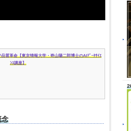
質革命【東京情報大学・嵜山陽二郎博士のAIﾃﾞｰﾀｻｲｴ
ﾝｽ講座】
2
概念