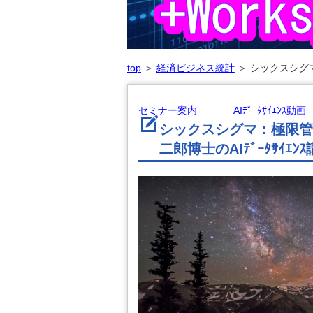
top
＞
経済ビジネス統計
＞
シックスシグマ
セミナー案内
AIﾃﾞｰﾀｻｲｴﾝｽ動画
シックスシグマ：極限管
二郎博士のAIﾃﾞｰﾀｻｲｴﾝ