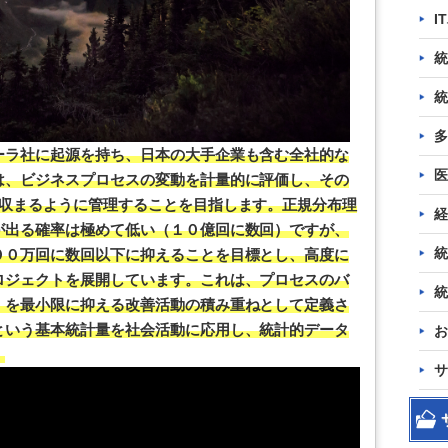
I
統
統
多
ーラ社に起源を持ち、日本の大手企業も含む全社的な
医
は、ビジネスプロセスの変動を計量的に評価し、その
に収まるように管理することを目指します。正規分布理
経
が出る確率は極めて低い（１０億回に数回）ですが、
統
００万回に数回以下に抑えることを目標とし、高度に
ロジェクトを展開しています。これは、プロセスのバ
統
）を最小限に抑える改善活動の積み重ねとして定義さ
という基本統計量を社会活動に応用し、統計的データ
お
。
サ