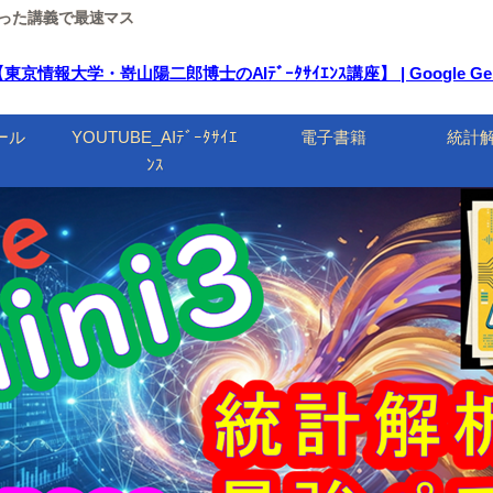
ルを使った講義で最速マス
大学・嵜山陽二郎博士のAIﾃﾞｰﾀｻｲｴﾝｽ講座】 | Google Ge
ール
YOUTUBE_AIﾃﾞｰﾀｻｲｴ
電子書籍
統計
ﾝｽ