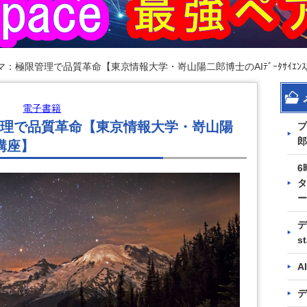
：極限管理で品質革命【東京情報大学・嵜山陽二郎博士のAIﾃﾞｰﾀｻｲｴﾝ
電子書籍
理で品質革命【東京情報大学・嵜山陽
プ
郎
ｽ講座】
6
タ
ー
デ
s
A
デ