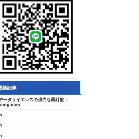
最新記事
データサイエンスの強力な羅針盤：
statg.com
w
w
w