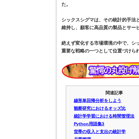
た。
シックスシグマは、その統計的手法
維持し、顧客に高品質の製品とサー
絶えず変化する市場環境の中で、シ
重要な戦略の一つとして位置づけら
関連記事
線形単回帰分析をしよう
観察研究におけるオッズ比
統計学学習における時間管理法
Python用語集3
世帯の収入と支出の統計学