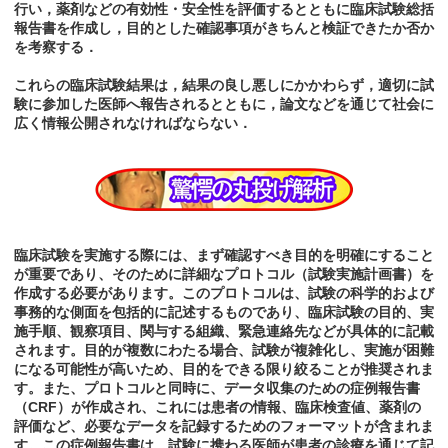
行い，薬剤などの有効性・安全性を評価するとともに臨床試験総括
報告書を作成し，目的とした確認事項がきちんと検証できたか否か
を考察する．
これらの臨床試験結果は，結果の良し悪しにかかわらず，適切に試
験に参加した医師へ報告されるとともに，論文などを通じて社会に
広く情報公開されなければならない．
臨床試験を実施する際には、まず確認すべき目的を明確にすること
が重要であり、そのために詳細なプロトコル（試験実施計画書）を
作成する必要があります。このプロトコルは、試験の科学的および
事務的な側面を包括的に記述するものであり、臨床試験の目的、実
施手順、観察項目、関与する組織、緊急連絡先などが具体的に記載
されます。目的が複数にわたる場合、試験が複雑化し、実施が困難
になる可能性が高いため、目的をできる限り絞ることが推奨されま
す。また、プロトコルと同時に、データ収集のための症例報告書
（CRF）が作成され、これには患者の情報、臨床検査値、薬剤の
評価など、必要なデータを記録するためのフォーマットが含まれま
す。この症例報告書は、試験に携わる医師が患者の診療を通じて記