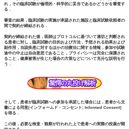
れ，その臨床試験が倫理的・科学的に妥当であるかどうかを審査す
る．
審査の結果，臨床試験の実施が承認された施設と臨床試験依頼者の
間で契約が締結される．
契約が締結された後，医師はプロトコルに基づいて適切と判断され
る患者に対し，臨床試験の目的および方法，予想される効果および
副作用，当該疾患に対するほかの治療法に関する情報，参加や試験
途中の中止は自由意思であること，プライバシーは完全に保護され
ること，健康被害が生じた場合の方策などについて充分な説明を行
う．
そして，患者が臨床試験への参加を承諾した場合には，患者から文
書による同意(インフォームド・コンセント; Informed Consent)
を得る．
この後，必要な検査・観察が行われた上で患者への実際の投薬が開