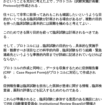
かということを充分に考えた上で，プロトコル（試験実施計画書;
Protocol)が作成される．
往々にして非常に欲張ってあれもこれも確認したいというような目
的がいくつもある臨床試験が計画される場合があるが，複数の目的
を持った臨床試験は基本的には困難を極めると考えてよい．
このためできる限り目的を絞って臨床試験は計画されるべきであ
る．
そして，プロトコルには，臨床試験の目的から，具体的な実施手
順・観察すべき項目などの科学的内容，臨床試験を行う組織・緊急
連絡先というような事務的内容までが詳細に記述されていなければ
ならない．
プロトコルの作成と同時に，データを収集するために症例報告書
(CRF ； Case Report Form)がプロトコルに対応して作成され
る．
症例報告書は臨床試験を担当した医師が患者に関する情報，臨床検
査値，薬剤の評価などを記入するためのものである．
これらが準備されると，臨床試験に参加する意思のある施設におい
てIRB (治験審査委員会; Institutional Review Board)が開催さ