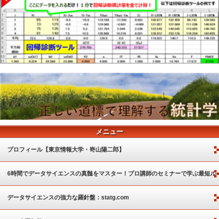
メニュー
プロフィール【東京情報大学・嵜山陽二郎】
6時間でデータサイエンスの真髄をマスター！プロ講師のセミナーで学ぶ最短ル
ート
データサイエンスの強力な羅針盤：statg.com