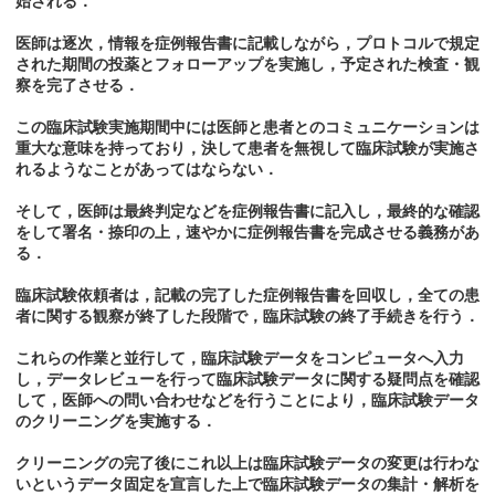
始される．
医師は逐次，情報を症例報告書に記載しながら，プロトコルで規定
された期間の投薬とフォローアップを実施し，予定された検査・観
察を完了させる．
この臨床試験実施期間中には医師と患者とのコミュニケーションは
重大な意味を持っており，決して患者を無視して臨床試験が実施さ
れるようなことがあってはならない．
そして，医師は最終判定などを症例報告書に記入し，最終的な確認
をして署名・捺印の上，速やかに症例報告書を完成させる義務があ
る．
臨床試験依頼者は，記載の完了した症例報告書を回収し，全ての患
者に関する観察が終了した段階で，臨床試験の終了手続きを行う．
これらの作業と並行して，臨床試験データをコンピュータへ入力
し，データレビューを行って臨床試験データに関する疑問点を確認
して，医師への問い合わせなどを行うことにより，臨床試験データ
のクリーニングを実施する．
クリーニングの完了後にこれ以上は臨床試験データの変更は行わな
いというデータ固定を宣言した上で臨床試験データの集計・解析を