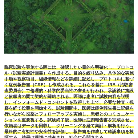
臨床試験を実施する際には、確認したい目的を明確化し、プロトコ
ル（試験実施計画書）を作成する。目的を絞り込み、具体的な実施
手順や観察項目、組織情報などを詳細に記述し、プロトコルに基づ
く症例報告書（CRF）も作成される。これらを基に、IRB（治験審
査委員会）で倫理的・科学的妥当性の審査が行われ、承認後に施設
と依頼者の間で契約が締結される。医師は患者に試験内容を説明
し、インフォームド・コンセントを取得した上で、必要な検査・観
察を経て投薬を開始する。試験期間中、医師は症例報告書に記録を
行いながら投薬とフォローアップを実施し、患者とのコミュニケー
ションを重要視する。試験終了後、医師は症例報告書を完成させ、
依頼者はデータを回収し、クリーニングを経て集計・解析を行う。
最終的に有効性や安全性を評価し、報告書を作成して確認事項を検
証する。結果は適切に共有され、社会に公開される。