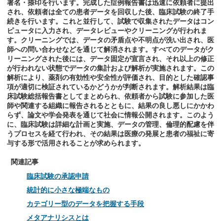
署名・捺印を行います。完成した症例報告書は迅速に依頼者に提出
され、依頼者は全ての患者データを回収した後、臨床試験の終了手
続きを行います。これと並行して、試験で収集されたデータはコン
ピュータに入力され、データレビューやクリーニングが行われま
す。クリーニングでは、データの矛盾点や不明点が洗い出され、医
師への問い合わせなどを通じて解消されます。すべてのデータがク
リーニングされた後には、データ固定が宣言され、それ以上の修正
が行われない状態でデータの集計および解析が実施されます。この
解析により、薬剤の有効性や安全性が評価され、目的とした確認事
項が適切に検証されているかどうかが判断されます。解析結果は臨
床試験総括報告書としてまとめられ、依頼者から試験に参加した医
師や関連する組織に報告されるとともに、結果の良し悪しにかかわ
らず、論文や学会発表を通じて社会に情報公開されます。このよう
に、臨床試験は詳細な計画と実施、データの管理、倫理的配慮を伴
うプロセスを経て行われ、その結果は医療の発展と患者の福祉に寄
与する形で活用されることが求められます。
関連記事
臨床試験の承認申請
統計的に小さな極端なもの
カテゴリー型のデータを把握する手段
メタアナリシスとは