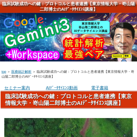
臨床試験成功への鍵：プロトコルと患者連携【東京情報大学・嵜山陽
二郎博士のAIﾃﾞｰﾀｻｲｴﾝｽ講座】
top
＞
医療統計解析
＞
臨床試験成功への鍵：プロトコルと患者連携【東京情報大学・嵜
山陽二郎博士のAIﾃﾞｰﾀｻｲｴﾝｽ講座】
セミナー案内
AIﾃﾞｰﾀｻｲｴﾝｽ動画
電子書籍
臨床試験成功への鍵：プロトコルと患者連携【東京
情報大学・嵜山陽二郎博士のAIﾃﾞｰﾀｻｲｴﾝｽ講座】