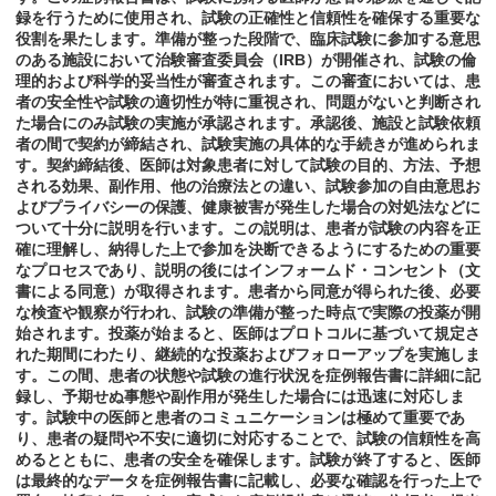
録を行うために使用され、試験の正確性と信頼性を確保する重要な
役割を果たします。準備が整った段階で、臨床試験に参加する意思
のある施設において治験審査委員会（IRB）が開催され、試験の倫
理的および科学的妥当性が審査されます。この審査においては、患
者の安全性や試験の適切性が特に重視され、問題がないと判断され
た場合にのみ試験の実施が承認されます。承認後、施設と試験依頼
者の間で契約が締結され、試験実施の具体的な手続きが進められま
す。契約締結後、医師は対象患者に対して試験の目的、方法、予想
される効果、副作用、他の治療法との違い、試験参加の自由意思お
よびプライバシーの保護、健康被害が発生した場合の対処法などに
ついて十分に説明を行います。この説明は、患者が試験の内容を正
確に理解し、納得した上で参加を決断できるようにするための重要
なプロセスであり、説明の後にはインフォームド・コンセント（文
書による同意）が取得されます。患者から同意が得られた後、必要
な検査や観察が行われ、試験の準備が整った時点で実際の投薬が開
始されます。投薬が始まると、医師はプロトコルに基づいて規定さ
れた期間にわたり、継続的な投薬およびフォローアップを実施しま
す。この間、患者の状態や試験の進行状況を症例報告書に詳細に記
録し、予期せぬ事態や副作用が発生した場合には迅速に対応しま
す。試験中の医師と患者のコミュニケーションは極めて重要であ
り、患者の疑問や不安に適切に対応することで、試験の信頼性を高
めるとともに、患者の安全を確保します。試験が終了すると、医師
は最終的なデータを症例報告書に記載し、必要な確認を行った上で