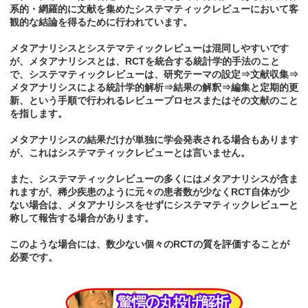
系的・網羅的に文献を集めたシステマティックレビューにおいて客
観的な結論を得るために行われています。
メタアナリシスとシステマティックレビューは混同しやすいです
が、メタアナリシスとは、RCTを統合する統計学的手法のこと
で、システマティックレビューは、研究テーマの設定⇒文献収集⇒
メタアナリシスによる統計学的解析⇒結果の解釈⇒編集と定期的更
新、という手順で行われるレビュープロセスまたはその文献のこと
を指します。
メタアナリシスの結果だけが単独に学会発表される場合もあります
が、これはシステマティックレビューとは言いません。
また、システマティックレビューの多くにはメタアナリシスが含ま
れますが、稀少疾患のように元々の患者数が少なくRCT自体が少
ない場合は、メタアナリシスをせずにシステマティックレビューと
称して報告する場合があります。
このような場合には、数少ない個々のRCTの質を評価することが
必要です。