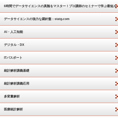
6時間でデータサイエンスの真髄をマスター！プロ講師のセミナーで学ぶ最短ル
ート
データサイエンスの強力な羅針盤：statg.com
AI・人工知能
デジタル・DX
ITパスポート
統計解析講義基礎
統計解析講義応用
多変量解析
医療統計解析