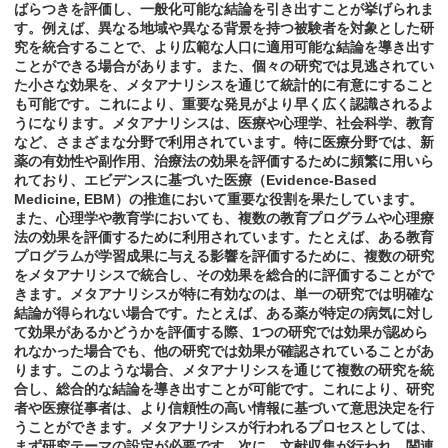
ばらつきを評価し、一般化可能な結論を引き出すことが挙げられま
す。例えば、異なる地域や異なる背景を持つ被験者を対象とした研
究を統合することで、より広範な人口に適用可能な結論を導き出す
ことができる場合があります。また、個々の研究では見逃されてい
た小さな効果を、メタアナリシスを通じて統計的に有意にすること
も可能です。これにより、重要な発見がより早く広く認識されるよ
うになります。メタアナリシスは、医療や心理学、社会科学、教育
など、さまざまな分野で利用されています。特に医療分野では、新
薬の有効性や副作用、治療法の効果を評価するために頻繁に用いら
れており、エビデンスに基づいた医療（Evidence-Based
Medicine, EBM）の推進において重要な役割を果たしています。
また、心理学や教育学においても、複数の教育プログラムや心理療
法の効果を評価するために利用されています。たとえば、ある教育
プログラムが学習成果に与える影響を評価するために、複数の研究
をメタアナリシスで統合し、その効果を総合的に評価することがで
きます。メタアナリシスが特に有効なのは、単一の研究では明確な
結論が得られない場合です。たとえば、ある薬が特定の病気に対し
て効果があるかどうかを評価する際、1つの研究では効果が認めら
れなかった場合でも、他の研究では効果が確認されていることがあ
ります。このような場合、メタアナリシスを通じて複数の研究を統
合し、総合的な結論を導き出すことが可能です。これにより、研究
者や医療従事者は、より信頼性の高い情報に基づいて意思決定を行
うことができます。メタアナリシスが行われるプロセスとしては、
まず研究テーマの設定が必要です。次に、文献収集が行われ、関連