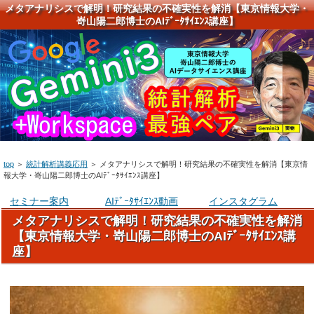
メタアナリシスで解明！研究結果の不確実性を解消【東京情報大学・
嵜山陽二郎博士のAIﾃﾞｰﾀｻｲｴﾝｽ講座】
top
＞
統計解析講義応用
＞
メタアナリシスで解明！研究結果の不確実性を解消【東京情
報大学・嵜山陽二郎博士のAIﾃﾞｰﾀｻｲｴﾝｽ講座】
セミナー案内
AIﾃﾞｰﾀｻｲｴﾝｽ動画
インスタグラム
メタアナリシスで解明！研究結果の不確実性を解消
【東京情報大学・嵜山陽二郎博士のAIﾃﾞｰﾀｻｲｴﾝｽ講
座】