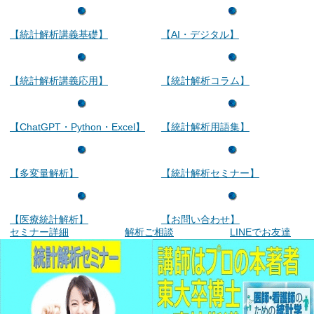
【統計解析講義基礎】
【AI・デジタル】
【統計解析講義応用】
【統計解析コラム】
【ChatGPT・Python・Excel】
【統計解析用語集】
【多変量解析】
【統計解析セミナー】
【医療統計解析】
【お問い合わせ】
セミナー詳細
解析ご相談
LINEでお友達