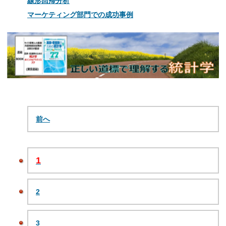
線形回帰分析
マーケティング部門での成功事例
前へ
1
2
3