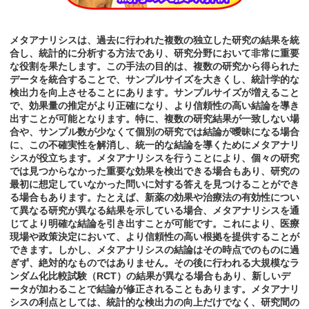
メタアナリシスは、過去に行われた複数の独立した研究の結果を統
合し、統計的に分析する方法であり、研究分野において非常に重要
な役割を果たします。この手法の目的は、複数の研究から得られた
データを統合することで、サンプルサイズを大きくし、統計学的な
検出力を向上させることにあります。サンプルサイズが増えること
で、効果量の推定がより正確になり、より信頼性の高い結論を導き
出すことが可能となります。特に、複数の研究結果が一致しない場
合や、サンプル数が少なくて個別の研究では結論が曖昧になる場合
に、この不確実性を解消し、統一的な結論を導くためにメタアナリ
シスが役立ちます。メタアナリシスを行うことにより、個々の研究
では見つからなかった重要な効果を検出できる場合もあり、研究の
最初に想定していなかった問いに対する答えを見つけることができ
る場合もあります。たとえば、新薬の効果や治療法の有効性につい
て異なる研究が異なる結果を示している場合、メタアナリシスを通
じてより明確な結論を引き出すことが可能です。これにより、医療
現場や政策決定において、より信頼性の高い根拠を提供することが
できます。しかし、メタアナリシスの結論はその時点でのものに過
ぎず、絶対的なものではありません。その後に行われる大規模なラ
ンダム化比較試験（RCT）の結果が異なる場合もあり、新しいデ
ータが加わることで結論が修正されることもあります。メタアナリ
シスの利点としては、統計的な検出力の向上だけでなく、研究間の