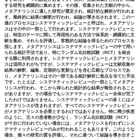
する研究を網羅的に集めます。その後、収集された文献の中から、
メタアナリシスに適した研究が選定され、統計的な解析が行われま
す。最終的に結果の解釈が行われ、結論が導き出されます。この一
連のプロセスはシステマティックレビューと呼ばれ、メタアナリシ
スはその中の一部として行われます。システマティックレビューと
は、特定のテーマに関して再現性のある方法で体系的・網羅的に文
献を集め、それらを評価し、客観的な結論を得るためのプロセスを
指します。メタアナリシスはシステマティックレビューの中で用い
られる統計手法であり、特にランダム化比較試験（RCT）を統合
する際に利用されます。システマティックレビューとメタアナリシ
スは混同されがちですが、システマティックレビューは文献収集や
結果の解釈、編集、定期的な更新などを含む広範なプロセスであ
り、メタアナリシスはその一部である統計解析に焦点を当てた手法
です。たとえば、システマティックレビューの一部としてメタアナ
リシスが行われ、そこから得られた統計的な結果が報告されること
がありますが、その場合でもシステマティックレビュー全体が完了
したわけではありません。システマティックレビューの多くにはメ
タアナリシスが含まれますが、すべてのシステマティックレビュー
がメタアナリシスを必要とするわけではありません。特に稀少疾患
のように、元々の患者数が少なく、ランダム化比較試験（RCT）
が十分に行われていない場合には、メタアナリシスを行わずにシス
テマティックレビューのみが行われることもあります。このような
場合、個々の研究の質を評価し、それに基づいて結論を導き出すこ