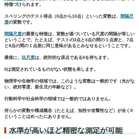
特徴づけられます。
スペリングのテスト得点（0点から10点）といった変数は、
間隔尺
度
の変数です。
間隔尺度
の重要な特徴は、変数が基づいている尺度の間隔が等しい
ということで、たとえば、テストの3点と4点の間の１点差と、7点
と8点の間の１点差に同じ意味があるとみなせるということです。
最後に、
比尺度
は、絶対的な原点である0を持ちます。
0は測定されているものがない状態を表します。
物理学や生物学の領域では、このような変数は一般的です（光がな
い、絶対零度、新生児の年齢など）。
行動科学や社会科学の領域では一般的ではありません。
何らかの変数や構成概念（たとえば、知性や攻撃性など）が全く0
ということはめったにありません。
水準が高いほど精密な測定が可能