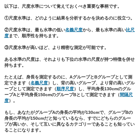
以下は、尺度水準について覚えておくべき重要な事柄です。
①尺度水準は、どのように結果を分析するかを決めるのに役立つ。
②尺度水準は、最も水準の低い
名義尺度
から、最も水準の高い
比尺
度
まで、順序性を持ちます。
③尺度水準が高いほど、より精密な測定が可能です。
ある水準の尺度は、それよりも下位の水準の尺度が持つ特徴を併せ
持ちます。
たとえば、身長を測定するのに、AグループとBグループとして測
定できます（
名義尺度
）し、背の高いグループ、より背の高いグル
ープとして測定できます（
順序尺度
）し、平均身長130cmのグル
ープAと平均身長150cmのグループBとして測定できます（
間隔尺
度
）。
もし、あなたがグループAの身長の平均が130cmで、グループBの
身長の平均が150cmだと知っているなら、すでにどちらのグルー
プが高いか、そして互いに異なるカテゴリーであることも知ってい
ることになります。