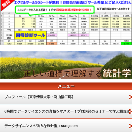
メニュー
プロフィール【東京情報大学・嵜山陽二郎】
6時間でデータサイエンスの真髄をマスター！プロ講師のセミナーで学ぶ最短ル
ート
データサイエンスの強力な羅針盤：statg.com