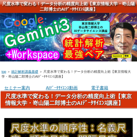
尺度水準で変わる！データ分析の精度向上術【東京情報大学・嵜山陽
二郎博士のAIﾃﾞｰﾀｻｲｴﾝｽ講座】
top
＞
統計解析講義基礎
＞
尺度水準で変わる！データ分析の精度向上術【東京情報大
学・嵜山陽二郎博士のAIﾃﾞｰﾀｻｲｴﾝｽ講座】
セミナー案内
AIﾃﾞｰﾀｻｲｴﾝｽ動画
電子書籍
尺度水準で変わる！データ分析の精度向上術【東京
情報大学・嵜山陽二郎博士のAIﾃﾞｰﾀｻｲｴﾝｽ講座】