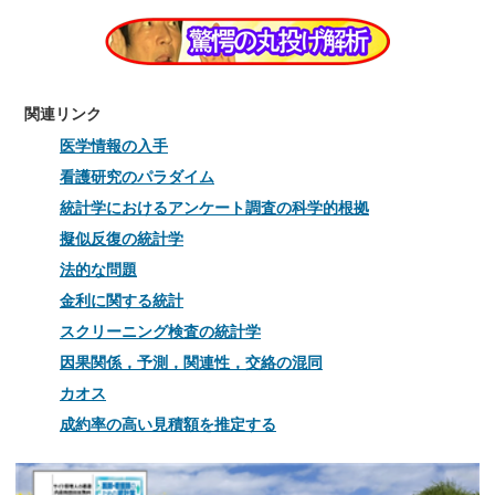
関連リンク
医学情報の入手
看護研究のパラダイム
統計学におけるアンケート調査の科学的根拠
擬似反復の統計学
法的な問題
金利に関する統計
スクリーニング検査の統計学
因果関係，予測，関連性，交絡の混同
カオス
成約率の高い見積額を推定する