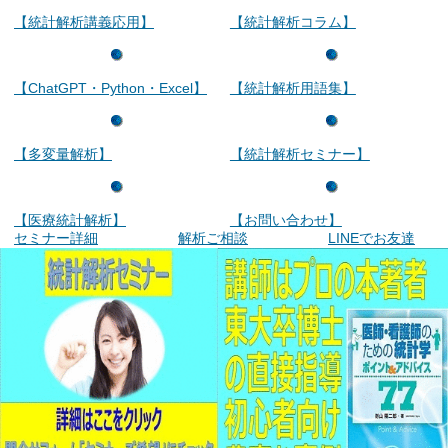
【統計解析講義応用】
【統計解析コラム】
【ChatGPT・Python・Excel】
【統計解析用語集】
【多変量解析】
【統計解析セミナー】
【医療統計解析】
【お問い合わせ】
セミナー詳細
解析ご相談
LINEでお友達