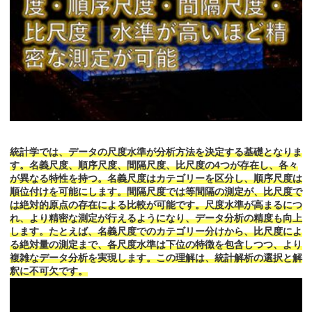
統計学では、データの尺度水準が分析方法を決定する基礎となりま
す。名義尺度、順序尺度、間隔尺度、比尺度の4つが存在し、各々
が異なる特性を持つ。名義尺度はカテゴリーを区分し、順序尺度は
順位付けを可能にします。間隔尺度では等間隔の測定が、比尺度で
は絶対的原点の存在による比較が可能です。尺度水準が高まるにつ
れ、より精密な測定が行えるようになり、データ分析の精度も向上
します。たとえば、名義尺度でのカテゴリー分けから、比尺度によ
る絶対量の測定まで、各尺度水準は下位の特徴を包含しつつ、より
複雑なデータ分析を実現します。この理解は、統計解析の選択と解
釈に不可欠です。