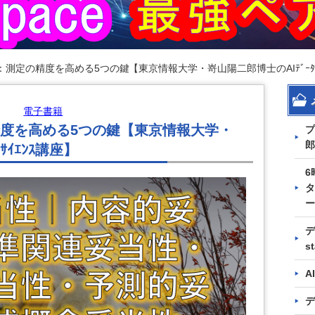
測定の精度を高める5つの鍵【東京情報大学・嵜山陽二郎博士のAIﾃﾞｰﾀｻ
電子書籍
度を高める5つの鍵【東京情報大学・
プ
郎
ｻｲｴﾝｽ講座】
6
タ
ー
デ
s
A
デ