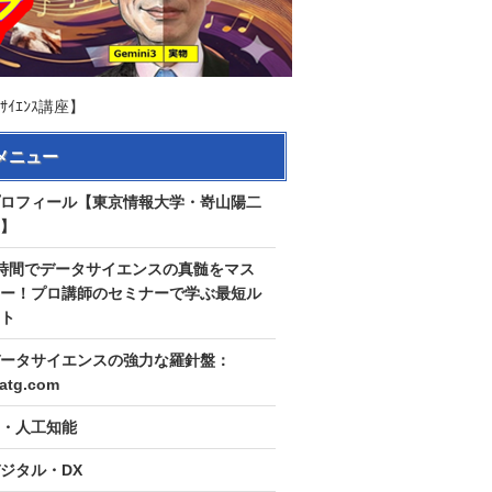
ｲｴﾝｽ講座】
メニュー
ロフィール【東京情報大学・嵜山陽二
】
時間でデータサイエンスの真髄をマス
ー！プロ講師のセミナーで学ぶ最短ル
ト
ータサイエンスの強力な羅針盤：
tatg.com
I・人工知能
ジタル・DX