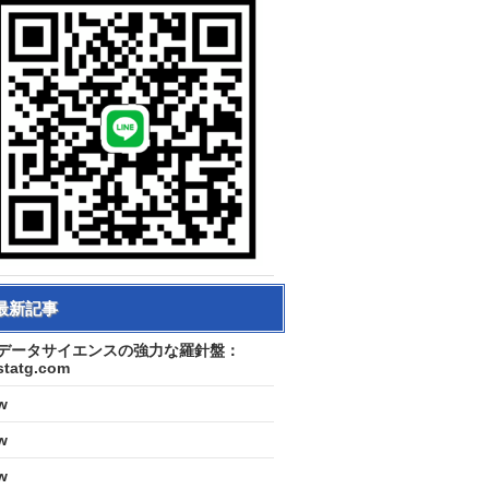
最新記事
データサイエンスの強力な羅針盤：
statg.com
w
w
w