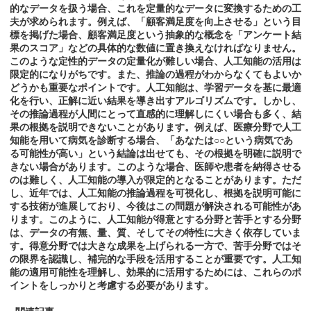
的なデータを扱う場合、これを定量的なデータに変換するための工
夫が求められます。例えば、「顧客満足度を向上させる」という目
標を掲げた場合、顧客満足度という抽象的な概念を「アンケート結
果のスコア」などの具体的な数値に置き換えなければなりません。
このような定性的データの定量化が難しい場合、人工知能の活用は
限定的になりがちです。また、推論の過程がわからなくてもよいか
どうかも重要なポイントです。人工知能は、学習データを基に最適
化を行い、正解に近い結果を導き出すアルゴリズムです。しかし、
その推論過程が人間にとって直感的に理解しにくい場合も多く、結
果の根拠を説明できないことがあります。例えば、医療分野で人工
知能を用いて病気を診断する場合、「あなたは○○という病気であ
る可能性が高い」という結論は出せても、その根拠を明確に説明で
きない場合があります。このような場合、医師や患者を納得させる
のは難しく、人工知能の導入が限定的となることがあります。ただ
し、近年では、人工知能の推論過程を可視化し、根拠を説明可能に
する技術が進展しており、今後はこの問題が解決される可能性があ
ります。このように、人工知能が得意とする分野と苦手とする分野
は、データの有無、量、質、そしてその特性に大きく依存していま
す。得意分野では大きな成果を上げられる一方で、苦手分野ではそ
の限界を認識し、補完的な手段を活用することが重要です。人工知
能の適用可能性を理解し、効果的に活用するためには、これらのポ
イントをしっかりと考慮する必要があります。