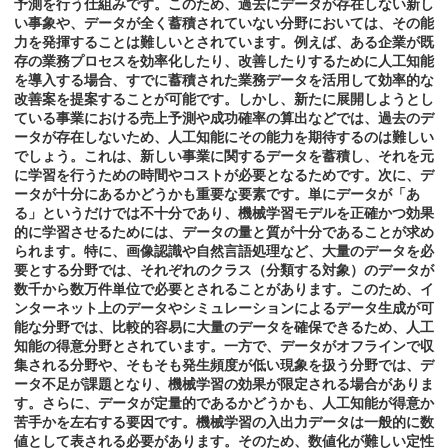
予測を行う仕組みです。このため、過去にデータが存在しない新し
い事象や、データが全く蓄積されていない分野においては、その能
力を発揮することは難しいとされています。例えば、ある企業が既
存の業務プロセスを効率化したり、改善したりするために人工知能
を導入する場合、すでに蓄積された業務データを活用して効率的な
改善案を提案することが可能です。しかし、新たに展開しようとし
ている事業における売上予測や成功確率の算出などでは、過去のデ
ータが存在しないため、人工知能にその能力を期待するのは難しい
でしょう。これは、新しい事業に関するデータを蓄積し、それを元
に学習を行うための時間やコストが必要となるためです。次に、デ
ータが十分にあるかどうかも重要な要素です。単にデータが「あ
る」というだけでは不十分であり、機械学習モデルを正確かつ効果
的に学習させるためには、データの量と質が十分であることが求め
られます。特に、画像認識や自然言語処理など、大量のデータを必
要とする分野では、それぞれのクラス（分類する対象）のデータが
数千から数万件単位で必要とされることがあります。このため、イ
ンターネット上のデータやシミュレーションによるデータ生成が可
能な分野では、比較的容易に大量のデータを確保できるため、人工
知能の得意分野とされています。一方で、データがオフラインで収
集される分野や、そもそも発生頻度が低い現象を扱う分野では、デ
ータ不足が課題となり、機械学習の効果が限定される場合がありま
す。さらに、データが定量的であるかどうかも、人工知能が得意か
苦手かを左右する要因です。機械学習の入出力データは一般的に数
値として表される必要があります。そのため、数値化が難しい定性