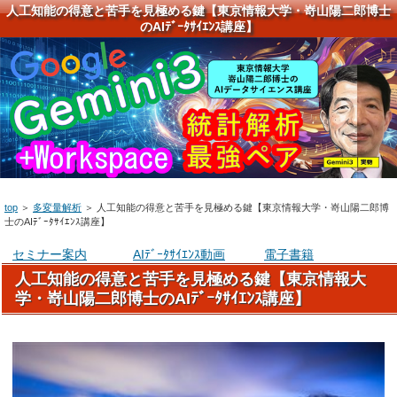
人工知能の得意と苦手を見極める鍵【東京情報大学・嵜山陽二郎博士
のAIﾃﾞｰﾀｻｲｴﾝｽ講座】
top
＞
多変量解析
＞
人工知能の得意と苦手を見極める鍵【東京情報大学・嵜山陽二郎博
士のAIﾃﾞｰﾀｻｲｴﾝｽ講座】
セミナー案内
AIﾃﾞｰﾀｻｲｴﾝｽ動画
電子書籍
人工知能の得意と苦手を見極める鍵【東京情報大
学・嵜山陽二郎博士のAIﾃﾞｰﾀｻｲｴﾝｽ講座】