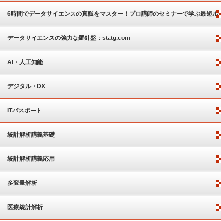
6時間でデータサイエンスの真髄をマスター！プロ講師のセミナーで学ぶ最短ル
ート
データサイエンスの強力な羅針盤：statg.com
AI・人工知能
デジタル・DX
ITパスポート
統計解析講義基礎
統計解析講義応用
多変量解析
医療統計解析