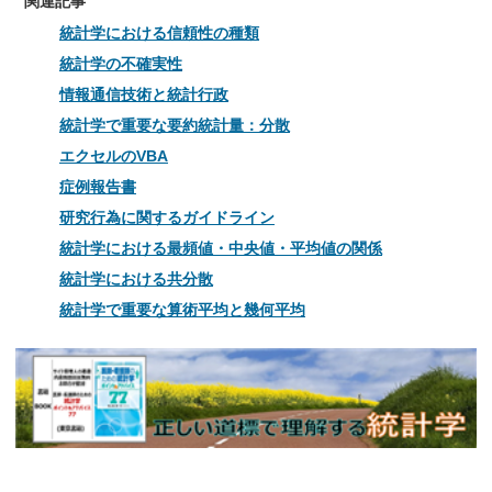
関連記事
統計学における信頼性の種類
統計学の不確実性
情報通信技術と統計行政
統計学で重要な要約統計量：分散
エクセルのVBA
症例報告書
研究行為に関するガイドライン
統計学における最頻値・中央値・平均値の関係
統計学における共分散
統計学で重要な算術平均と幾何平均