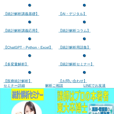
【統計解析講義基礎】
【AI・デジタル】
【統計解析講義応用】
【統計解析コラム】
【ChatGPT・Python・Excel】
【統計解析用語集】
【多変量解析】
【統計解析セミナー】
【医療統計解析】
【お問い合わせ】
セミナー詳細
解析ご相談
LINEでお友達