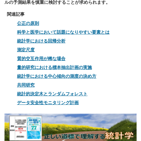
ルの予測結果を慎重に検討することが求められます。
関連記事
公正の原則
科学と医学において話題になりやすい要素とは
統計学における回帰分析
測定尺度
質的交互作用が稀な場合
量的研究における標本抽出計画の実施
統計学における中心傾向の測度の決め方
共同研究
統計的決定木とランダムフォレスト
データ安全性モニタリング計画