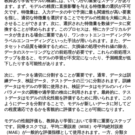
教師あり学習モデルの構築には、いくつかの重要なステップがあり
ます。まず、モデルの精度に直接影響を与える特徴量の選択が不可
欠です。特徴量は、入力データの中で予測に最も関連性が高い要素
を指し、適切な特徴量を選択することでモデルの性能を大幅に向上
させることができます。次に、選択された特徴量を数値データに変
換することが求められます。このプロセスは、特にカテゴリカルデ
ータが含まれる場合に重要であり、ワンホットエンコーディングや
ラベルエンコーディングといった手法が用いられます。また、デー
タセットの品質を確保するために、欠損値の処理や外れ値の除去、
データのスケーリングなどの前処理が必要です。これらの前処理ス
テップを怠ると、モデルの学習が不安定になったり、予測精度が低
下したりする可能性があります。
次に、データを適切に分割することが重要です。通常、データは訓
練データ、検証データ、テストデータの三つに分割されます。訓練
データはモデルの学習に使用され、検証データはモデルのハイパー
パラメータの調整や過学習の検出に利用されます。最終的に、テス
トデータはモデルの汎化性能を評価するために用いられます。この
ようにデータを分割することで、モデルが新しいデータに対してど
の程度適応できるかを客観的に評価することが可能になります。
モデルの性能評価も、教師あり学習において非常に重要なステップ
です。回帰タスクでは、平均二乗誤差（MSE）や平均絶対誤差
（MAE）が一般的な評価指標として使用されます。一方、分類タ