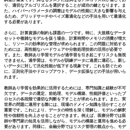
り、適切なアルゴリズムを選択することが成功の鍵となります。ま
た、ハイパーパラメータの調整はモデルの性能に大きな影響を与え
るため、グリッドサーチやベイズ最適化などの手法を用いて最適化
する必要があります。
さらに、計算資源の制約も課題の一つです。特に、大規模なデータ
セットや複雑なモデルを扱う場合、計算時間やメモリの消費が増大
し、リソースの効率的な管理が求められます。この問題に対処する
ためには、高性能なハードウェアや分散処理技術の活用が必要で
す。また、教師あり学習モデルが過学習を引き起こすリスクも無視
できません。過学習は、モデルが訓練データに過度に適応し、新し
いデータに対して汎化性能が低下する現象です。これを防ぐため
に、正則化手法やドロップアウト、データ拡張などの手法が用いら
れます。
教師あり学習を効果的に活用するためには、専門知識と経験が不可
欠です。データの選定、前処理、モデル構築、性能評価といったプ
ロセスの各段階で適切な判断を下すことが求められます。また、実
世界の問題に適用する際には、現場のドメイン知識を活かすことが
重要です。これにより、データの特性を深く理解し、モデルの解釈
性や信頼性を向上させることができます。例えば、医療分野では医
師や専門家の知見を活用しながら、モデルの構築と運用を進める必
要があります。同様に、金融分野ではリスク管理の観点から、モデ