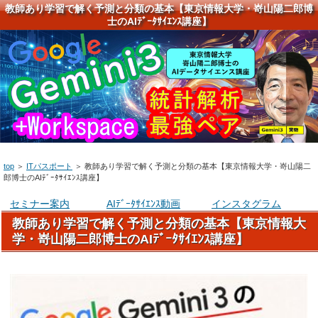
教師あり学習で解く予測と分類の基本【東京情報大学・嵜山陽二郎博
士のAIﾃﾞｰﾀｻｲｴﾝｽ講座】
top
＞
ITパスポート
＞
教師あり学習で解く予測と分類の基本【東京情報大学・嵜山陽二
郎博士のAIﾃﾞｰﾀｻｲｴﾝｽ講座】
セミナー案内
AIﾃﾞｰﾀｻｲｴﾝｽ動画
インスタグラム
教師あり学習で解く予測と分類の基本【東京情報大
学・嵜山陽二郎博士のAIﾃﾞｰﾀｻｲｴﾝｽ講座】