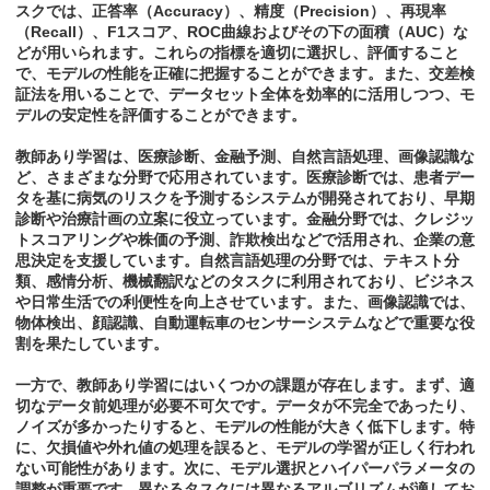
スクでは、正答率（Accuracy）、精度（Precision）、再現率
（Recall）、F1スコア、ROC曲線およびその下の面積（AUC）な
どが用いられます。これらの指標を適切に選択し、評価すること
で、モデルの性能を正確に把握することができます。また、交差検
証法を用いることで、データセット全体を効率的に活用しつつ、モ
デルの安定性を評価することができます。
教師あり学習は、医療診断、金融予測、自然言語処理、画像認識な
ど、さまざまな分野で応用されています。医療診断では、患者デー
タを基に病気のリスクを予測するシステムが開発されており、早期
診断や治療計画の立案に役立っています。金融分野では、クレジッ
トスコアリングや株価の予測、詐欺検出などで活用され、企業の意
思決定を支援しています。自然言語処理の分野では、テキスト分
類、感情分析、機械翻訳などのタスクに利用されており、ビジネス
や日常生活での利便性を向上させています。また、画像認識では、
物体検出、顔認識、自動運転車のセンサーシステムなどで重要な役
割を果たしています。
一方で、教師あり学習にはいくつかの課題が存在します。まず、適
切なデータ前処理が必要不可欠です。データが不完全であったり、
ノイズが多かったりすると、モデルの性能が大きく低下します。特
に、欠損値や外れ値の処理を誤ると、モデルの学習が正しく行われ
ない可能性があります。次に、モデル選択とハイパーパラメータの
調整が重要です。異なるタスクには異なるアルゴリズムが適してお