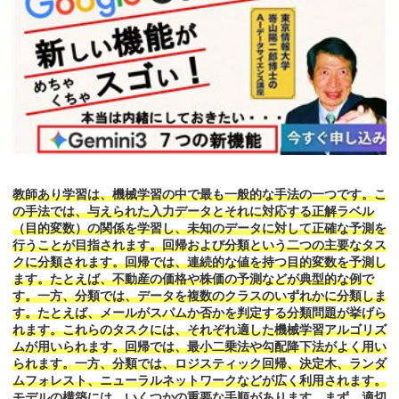
教師あり学習は、機械学習の中で最も一般的な手法の一つです。こ
の手法では、与えられた入力データとそれに対応する正解ラベル
（目的変数）の関係を学習し、未知のデータに対して正確な予測を
行うことが目指されます。回帰および分類という二つの主要なタス
クに分類されます。回帰では、連続的な値を持つ目的変数を予測し
ます。たとえば、不動産の価格や株価の予測などが典型的な例で
す。一方、分類では、データを複数のクラスのいずれかに分類しま
す。たとえば、メールがスパムか否かを判定する分類問題が挙げら
れます。これらのタスクには、それぞれ適した機械学習アルゴリズ
ムが用いられます。回帰では、最小二乗法や勾配降下法がよく用い
られます。一方、分類では、ロジスティック回帰、決定木、ランダ
ムフォレスト、ニューラルネットワークなどが広く利用されます。
モデルの構築には、いくつかの重要な手順があります。まず、適切