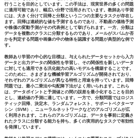
行うことを目的としています。この手法は、現実世界の多くの問題
に適用可能であり、幅広い分野で活用されています。教師あり学習
には、大きく分けて回帰と分類という二つの主要なタスクが存在し
ます。回帰は連続的な値を予測するものであり、不動産の価格予測
や株価の変動予測がその代表例として挙げられます。一方、分類は
データを複数のクラスに分類するものであり、メールがスパムか否
かを判定する問題や画像の中の物体を認識する問題が典型的な例で
す。
教師あり学習の中心的な目標は、与えられたデータセットから入力
データと出力データの関係性を学習し、その関係性を新しいデータ
に対しても適用できる汎化能力の高いモデルを構築することです。
このために、さまざまな機械学習アルゴリズムが開発されており、
それぞれのアルゴリズムが異なる特性と用途を持っています。回帰
問題では、最小二乗法や勾配降下法がよく用いられます。これら
は、データポイントと予測値との間の誤差を最小化することを目的
とし、連続値の予測に適しています。一方で、分類問題ではロジス
ティック回帰、決定木、ランダムフォレスト、サポートベクターマ
シン（SVM）、ニューラルネットワークなどのアルゴリズムが広
く利用されます。これらのアルゴリズムは、データを事前に定義さ
れたクラスに分類する能力を持ち、多くの実用的なタスクで有効性
を発揮しています。