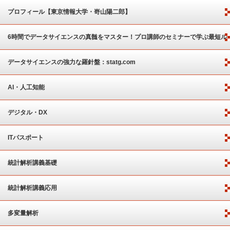
プロフィール【東京情報大学・嵜山陽二郎】
6時間でデータサイエンスの真髄をマスター！プロ講師のセミナーで学ぶ最短ル
ート
データサイエンスの強力な羅針盤：statg.com
AI・人工知能
デジタル・DX
ITパスポート
統計解析講義基礎
統計解析講義応用
多変量解析