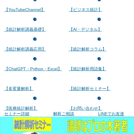
【YouTubeChannel】
【ビジネス統計】
【統計解析講義基礎】
【AI・デジタル】
【統計解析講義応用】
【統計解析コラム】
【ChatGPT・Python・Excel】
【統計解析用語集】
【多変量解析】
【統計解析セミナー】
【医療統計解析】
【お問い合わせ】
セミナー詳細
解析ご相談
LINEでお友達