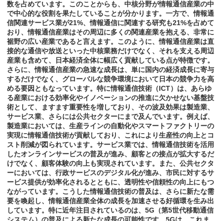
数を占めています。このことからも、中核分野が情報通信産業の中
で中心的な役割を果たしていることが分かります。一方で、情報通
信関連サービス業が21%、情報通信に関連する研究も21%を占めて
おり、情報通信産業はその周辺に多くの関連産業を抱える、非常に
裾野の広い産業であると言えます。このように、情報通信産業は直
接的な通信や放送といった中核業務だけでなく、それを支える周辺
産業も含めて、日本経済全体に幅広く貢献している点が特徴です。
さらに、情報通信産業の急速な成長は、単に国内の経済成長に寄与
するだけでなく、グローバルな競争環境において日本の競争力を高
める要因ともなっています。特に情報通信技術（ICT）は、あらゆ
る産業における効率化やイノベーションの推進に欠かせない基盤技
術として、ますます重要性を増しており、その波及効果は製造業、
サービス業、さらには公共セクターにまで及んでいます。例えば、
製造業においては、生産ラインの自動化やスマートファクトリーの
実現に情報通信技術が貢献しており、これにより生産性の向上とコ
スト削減が図られています。サービス業では、情報通信技術を活用
したオンラインサービスの普及が進み、顧客との接点が拡大するだ
けでなく、顧客体験の向上も実現されています。また、公共セクタ
ーにおいては、行政サービスのデジタル化が進み、市民に対するサ
ービス提供が効率化されるとともに、透明性や信頼性の向上にもつ
ながっています。こうした情報通信技術の普及は、さらに新たな需
要を喚起し、情報通信産業全体の成長を加速させる好循環を生み出
しています。特に近年注目されているのは、5G（第5世代移動通信
システム）の普及による新たな成長の可能性です。5Gは、これま