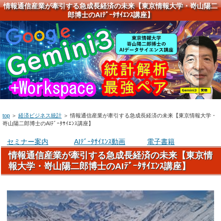
情報通信産業が牽引する急成長経済の未来【東京情報大学・嵜山陽二
郎博士のAIﾃﾞｰﾀｻｲｴﾝｽ講座】
top
＞
経済ビジネス統計
＞
情報通信産業が牽引する急成長経済の未来【東京情報大学・
嵜山陽二郎博士のAIﾃﾞｰﾀｻｲｴﾝｽ講座】
セミナー案内
AIﾃﾞｰﾀｻｲｴﾝｽ動画
電子書籍
情報通信産業が牽引する急成長経済の未来【東京情
報大学・嵜山陽二郎博士のAIﾃﾞｰﾀｻｲｴﾝｽ講座】