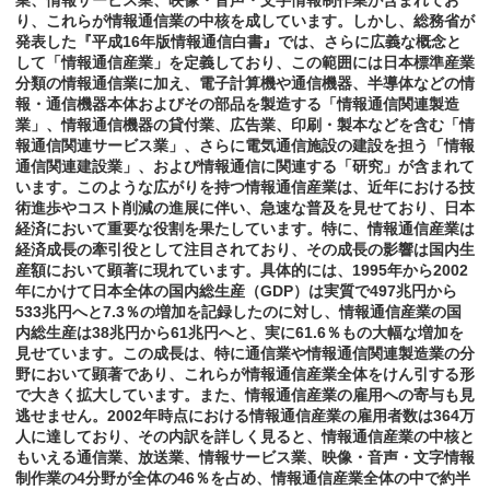
業、情報サービス業、映像・音声・文字情報制作業が含まれてお
り、これらが情報通信業の中核を成しています。しかし、総務省が
発表した『平成16年版情報通信白書』では、さらに広義な概念と
して「情報通信産業」を定義しており、この範囲には日本標準産業
分類の情報通信業に加え、電子計算機や通信機器、半導体などの情
報・通信機器本体およびその部品を製造する「情報通信関連製造
業」、情報通信機器の貸付業、広告業、印刷・製本などを含む「情
報通信関連サービス業」、さらに電気通信施設の建設を担う「情報
通信関連建設業」、および情報通信に関連する「研究」が含まれて
います。このような広がりを持つ情報通信産業は、近年における技
術進歩やコスト削減の進展に伴い、急速な普及を見せており、日本
経済において重要な役割を果たしています。特に、情報通信産業は
経済成長の牽引役として注目されており、その成長の影響は国内生
産額において顕著に現れています。具体的には、1995年から2002
年にかけて日本全体の国内総生産（GDP）は実質で497兆円から
533兆円へと7.3％の増加を記録したのに対し、情報通信産業の国
内総生産は38兆円から61兆円へと、実に61.6％もの大幅な増加を
見せています。この成長は、特に通信業や情報通信関連製造業の分
野において顕著であり、これらが情報通信産業全体をけん引する形
で大きく拡大しています。また、情報通信産業の雇用への寄与も見
逃せません。2002年時点における情報通信産業の雇用者数は364万
人に達しており、その内訳を詳しく見ると、情報通信産業の中核と
もいえる通信業、放送業、情報サービス業、映像・音声・文字情報
制作業の4分野が全体の46％を占め、情報通信産業全体の中で約半