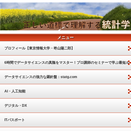
メニュー
プロフィール【東京情報大学・嵜山陽二郎】
6時間でデータサイエンスの真髄をマスター！プロ講師のセミナーで学ぶ最短ル
ート
データサイエンスの強力な羅針盤：statg.com
AI・人工知能
デジタル・DX
ITパスポート