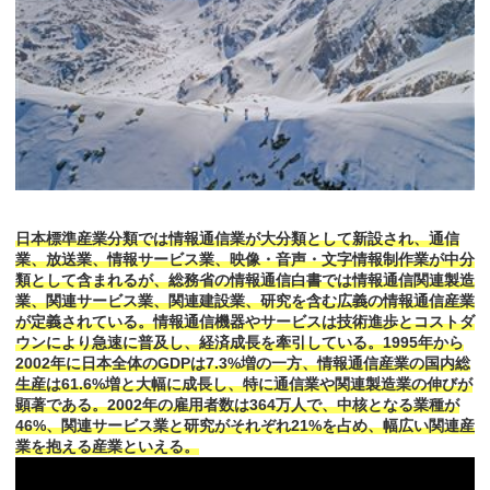
日本標準産業分類では情報通信業が大分類として新設され、通信
業、放送業、情報サービス業、映像・音声・文字情報制作業が中分
類として含まれるが、総務省の情報通信白書では情報通信関連製造
業、関連サービス業、関連建設業、研究を含む広義の情報通信産業
が定義されている。情報通信機器やサービスは技術進歩とコストダ
ウンにより急速に普及し、経済成長を牽引している。1995年から
2002年に日本全体のGDPは7.3%増の一方、情報通信産業の国内総
生産は61.6%増と大幅に成長し、特に通信業や関連製造業の伸びが
顕著である。2002年の雇用者数は364万人で、中核となる業種が
46%、関連サービス業と研究がそれぞれ21%を占め、幅広い関連産
業を抱える産業といえる。