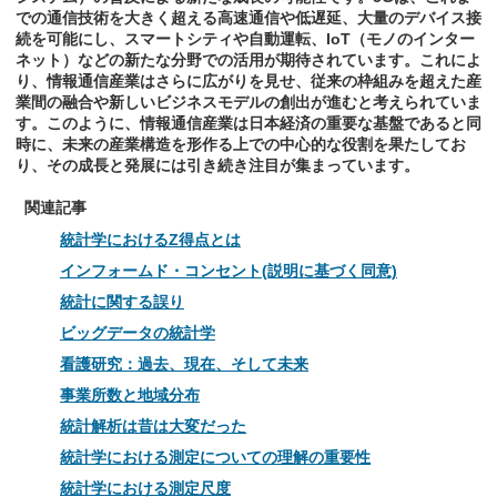
での通信技術を大きく超える高速通信や低遅延、大量のデバイス接
続を可能にし、スマートシティや自動運転、IoT（モノのインター
ネット）などの新たな分野での活用が期待されています。これによ
り、情報通信産業はさらに広がりを見せ、従来の枠組みを超えた産
業間の融合や新しいビジネスモデルの創出が進むと考えられていま
す。このように、情報通信産業は日本経済の重要な基盤であると同
時に、未来の産業構造を形作る上での中心的な役割を果たしてお
り、その成長と発展には引き続き注目が集まっています。
関連記事
統計学におけるZ得点とは
インフォームド・コンセント(説明に基づく同意)
統計に関する誤り
ビッグデータの統計学
看護研究：過去、現在、そして未来
事業所数と地域分布
統計解析は昔は大変だった
統計学における測定についての理解の重要性
統計学における測定尺度