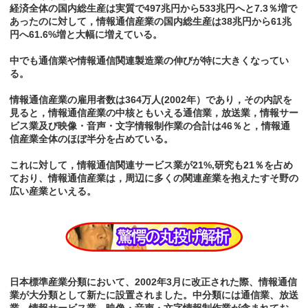
経済全体の国内総生産は実質で497兆円から533兆円へと7.3％増で
あったのに対して，情報通信産業の国内総生産は38兆円から61兆
円へ61.6%増と大幅に増えている。
中でも通信業や情報通信関連製造業の伸びが特に大きくなってい
る。
情報通信産業の雇用者数は364万人(2002年）であり，その内訳を
見ると，情報通信産業の中核ともいえる通信業，放送業，情報サー
ビス業及び映像・音声・文字情報制作業の合計は46％と，情報通
信産業全体のほぼ半分を占めている。
これに対して，情報通信関連サービス業が21%,研究も21％を占め
ており、情報通信産業は，周辺に多くの関連産業を抱えたすそ野の
広い産業といえる。
日本標準産業分類において、2002年3月に改正された際、情報通信
業が大分類として新たに設置されました。中分類には通信業、放送