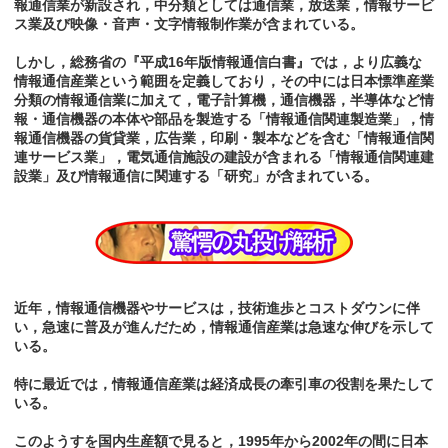
報通信業が新設され，中分類としては通信業，放送業，情報サービ
ス業及び映像・音声・文字情報制作業が含まれている。
しかし，総務省の『平成16年版情報通信白書』では，より広義な
情報通信産業という範囲を定義しており，その中には日本慓準産業
分類の情報通信業に加えて，電子計算機，通信機器，半導体など情
報・通信機器の本体や部品を製造する「情報通信関連製造業」，情
報通信機器の貨貸業，広告業，印刷・製本などを含む「情報通信関
連サービス業」，電気通信施設の建設が含まれる「情報通信関連建
設業」及び情報通信に関連する「研究」が含まれている。
近年，情報通信機器やサービスは，技術進歩とコストダウンに伴
い，急速に普及が進んだため，情報通信産業は急速な伸びを示して
いる。
特に最近では，情報通信産業は経済成長の牽引車の役割を果たして
いる。
このようすを国内生産額で見ると，1995年から2002年の間に日本