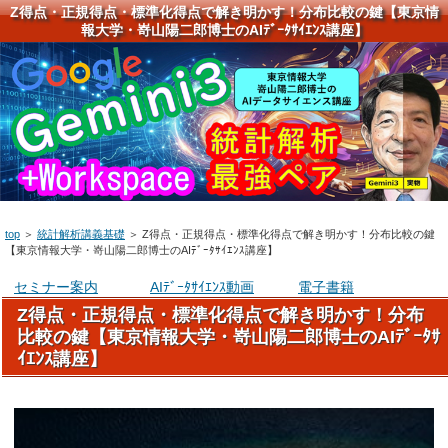
Z得点・正規得点・標準化得点で解き明かす！分布比較の鍵【東京情
報大学・嵜山陽二郎博士のAIﾃﾞｰﾀｻｲｴﾝｽ講座】
top
＞
統計解析講義基礎
＞
Z得点・正規得点・標準化得点で解き明かす！分布比較の鍵
【東京情報大学・嵜山陽二郎博士のAIﾃﾞｰﾀｻｲｴﾝｽ講座】
セミナー案内
AIﾃﾞｰﾀｻｲｴﾝｽ動画
電子書籍
Z得点・正規得点・標準化得点で解き明かす！分布
比較の鍵【東京情報大学・嵜山陽二郎博士のAIﾃﾞｰﾀｻ
ｲｴﾝｽ講座】