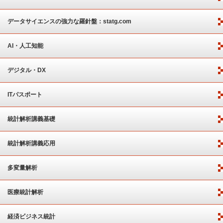
ート
データサイエンスの強力な羅針盤：statg.com
AI・人工知能
デジタル・DX
ITパスポート
統計解析講義基礎
統計解析講義応用
多変量解析
医療統計解析
経済ビジネス統計