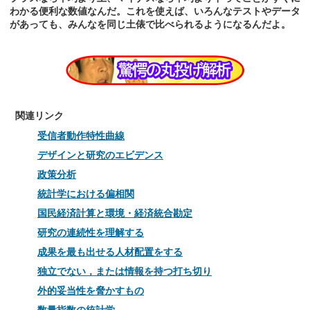
わかる便利な数値なんだ。これを使えば、いろんなテストやデータ
があっても、みんなを同じ土俵で比べられるようになるんだよ。
関連リンク
受信者動作特性曲線
デザインと研究のエビデンス
政策分析
統計学における偏相関
国民経済計算と環境・経済統合勘定
研究の連続性を理解する
成果を最も出せる人材配置をする
独立でない，または情報を持つ打ち切り
外的妥当性を脅かすもの
数量指数の統計学