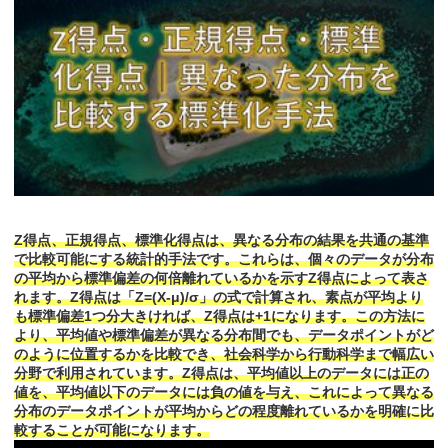
Z得点、正規得点、標準化得点は、異なる分布の結果を共通の基準
で比較可能にする統計的手法です。これらは、個々のデータが分布
の平均から標準偏差の何倍離れているかを示すZ得点によって表さ
れます。Z得点は「Z=(X-μ)/σ」の式で計算され、素点が平均より
も標準偏差1つ分大きければ、Z得点は+1になります。この方法に
より、平均値や標準偏差が異なる分布間でも、データポイントがど
のように位置するかを比較でき、社会科学から行動科学まで幅広い
分野で利用されています。Z得点は、平均値以上のデータには正の
値を、平均値以下のデータには負の値を与え、これによって異なる
分布のデータポイントが平均からどの程度離れているかを明確に比
較することが可能になります。