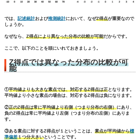
では、
記述統計
および
推測統計
において、なぜ
Z得点
が重要なので
しょうか。
なぜなら、
Z得点により異なった分布の比較が可能
だからです。
ここで、以下のことを頭にいれておきましょう。
Z得点では異なった分布の比較が可
能
①
平均値よりも大きな素点では、対応するZ得点は正
となります。
平均値より小さな素点の場合は、対応するZ得点は負になります。
②
正のZ得点は常に平均値より右側（つまり分布の右側）
にあり、
負のZ得点は常に平均値より左側（つまり分布の左側）にありま
す。
③ある素点に対するZ得点が１ということは、
素点が平均値から
標
準偏差
１つ分大きい
ということです。