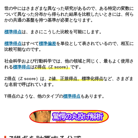
世の中にはさまざまな異なった研究があるので、ある特定の変数に
ついて異なった分布から得られた結果を比較したいときには、何ら
かの共通の基盤を持つ基準が必要となります。
標準得点
は、まさにこうした比較を可能にします。
標準得点
はすべて
標準偏差
を単位として表されているので、相互に
比較可能なのです。
社会科学および行動科学では、他の領域と同じく、最もよく使用さ
れる
標準得点
は
Z得点（Z score）
です。
Z得点（Z score）は、
Z値、正規得点、標準化得点
など、さまざま
な名前で呼ばれています。
T得点のような、他のタイプの
標準得点
もあります。