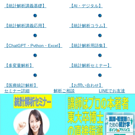
【統計解析講義基礎】
【AI・デジタル】
【統計解析講義応用】
【統計解析コラム】
【ChatGPT・Python・Excel】
【統計解析用語集】
【多変量解析】
【統計解析セミナー】
【医療統計解析】
【お問い合わせ】
セミナー詳細
解析ご相談
LINEでお友達