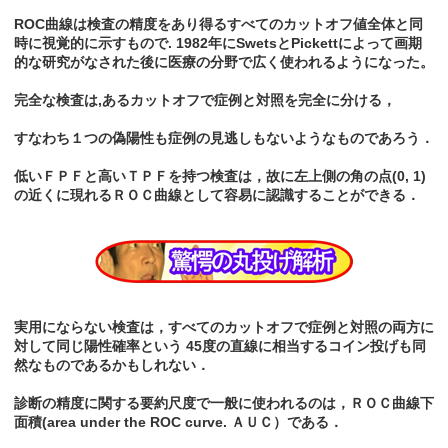
ROC曲線は検査の精度をあり得るすべてのカットオフ値全体と同
時に視覚的に示すもので. 1982年にSwetsとPickettによって画期
的な研究がなされた後に医療の分野で広く使われるようになった。
完全な検査は,あるカットオフで症例と対照を完全に分ける，
すなわち１つの偽陽性も症例の見逃しもないようなものであろう．
低いＦＰＦと高いＴＰＦを持つ検査は，故に左上側の角の点(0, 1)
の近くに現れるＲＯＣ曲線として容易に認識することができる．
実用にならない検査は，すべてのカットオフで症例と対照の両方に
対して同じ陽性確率という 45度の直線に相当するコイン投げも同
然なものであるかもしれない．
診断の精度に関する要約尺度で一般に使われるのは，ＲＯＣ曲線下
面積(area under the ROC curve. ＡＵＣ）である．