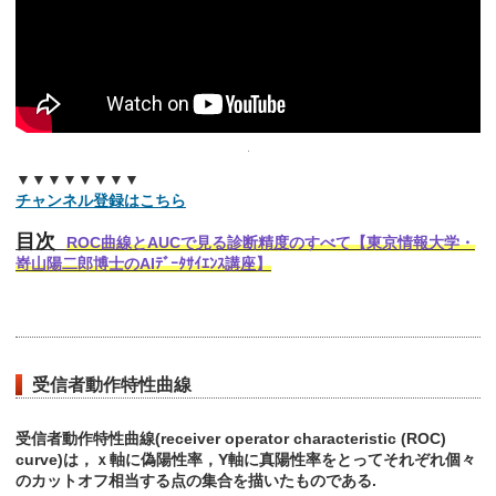
▼▼▼▼▼▼▼▼
チャンネル登録はこちら
目次
ROC曲線とAUCで見る診断精度のすべて【東京情報大学・
嵜山陽二郎博士のAIﾃﾞｰﾀｻｲｴﾝｽ講座】
受信者動作特性曲線
受信者動作特性曲線(receiver operator characteristic (ROC)
curve)は，ｘ軸に偽陽性率，Y軸に真陽性率をとってそれぞれ個々
のカットオフ相当する点の集合を描いたものである.