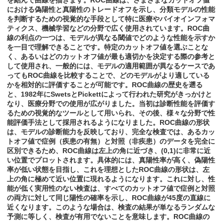
を結んで曲線を描きます。ROC曲線は、さまざまなカットオフ値
における偽陽性と真陽性のトレードオフを示し、分類モデルの性能
を判断するための視覚的な手段として特に医療やバイオインフォマ
ティクス、機械学習などの分野で広く使用されています。ROC曲
線の利点の一つは、モデルが異なる閾値でどのような性能を示すか
を一目で理解できることです。特定のカットオフ値を選ぶことな
く、あるいはどのカットオフ値が最も適切かを決定する際の参考と
して使用され、一般的には、モデルの適用範囲が異なるケースであ
ってもROC曲線を比較することで、どのモデルがより適している
かを相対的に評価することが可能です。ROC曲線の歴史を遡る
と、1982年にSwetsとPickettによって行われた研究がきっかけと
なり、医療分野での使用が広がりました。当初は診断性能を評価す
るための視覚的なツールとして用いられ、その後、様々な分野で性
能評価手法として採用されるようになりました。ROC曲線の形状
は、モデルの診断能力を反映しており、完全な検査では、あるカッ
トオフ値で症例（疾患の有無）と対照（非疾患）のデータを完全に
区別できるため、ROC曲線は左上の角に近づき、(0,1)に非常に近
い位置でプロットされます。具体的には、真陽性率が高く、偽陽性
率が低い状態を目指し、これを理想としたROC曲線の形状は、左
上の角に極めて近い位置に現れるようになります。これに対し、性
能が低く実用性のない検査は、すべてのカットオフ値で症例と対照
の両方に対して同じ陽性の確率を示し、ROC曲線が45度の直線に
近くなります。このような場合は、検査の結果が単なるランダムな
予測に等しく、検査が有用でないことを意味します。ROC曲線の