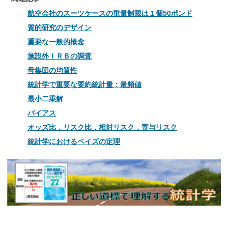
航空会社のスーツケースの重量制限は１個50ポンド
質的研究のデザイン
重要な一般的概念
施設外ＩＲＢの調査
母集団の均質性
統計学で重要な要約統計量：最頻値
最小二乗解
バイアス
オッズ比，リスク比，相対リスク，寄与リスク
統計学におけるベイズの定理