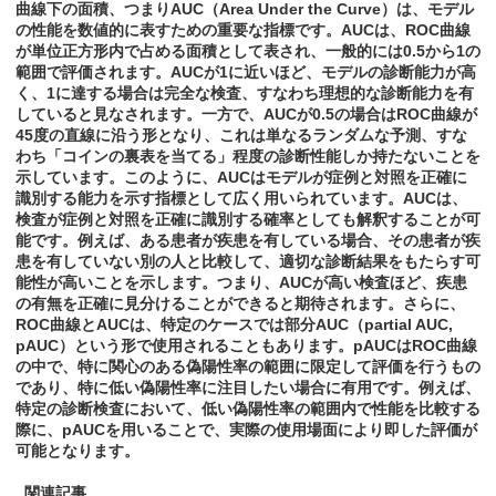
曲線下の面積、つまりAUC（Area Under the Curve）は、モデル
の性能を数値的に表すための重要な指標です。AUCは、ROC曲線
が単位正方形内で占める面積として表され、一般的には0.5から1の
範囲で評価されます。AUCが1に近いほど、モデルの診断能力が高
く、1に達する場合は完全な検査、すなわち理想的な診断能力を有
していると見なされます。一方で、AUCが0.5の場合はROC曲線が
45度の直線に沿う形となり、これは単なるランダムな予測、すな
わち「コインの裏表を当てる」程度の診断性能しか持たないことを
示しています。このように、AUCはモデルが症例と対照を正確に
識別する能力を示す指標として広く用いられています。AUCは、
検査が症例と対照を正確に識別する確率としても解釈することが可
能です。例えば、ある患者が疾患を有している場合、その患者が疾
患を有していない別の人と比較して、適切な診断結果をもたらす可
能性が高いことを示します。つまり、AUCが高い検査ほど、疾患
の有無を正確に見分けることができると期待されます。さらに、
ROC曲線とAUCは、特定のケースでは部分AUC（partial AUC,
pAUC）という形で使用されることもあります。pAUCはROC曲線
の中で、特に関心のある偽陽性率の範囲に限定して評価を行うもの
であり、特に低い偽陽性率に注目したい場合に有用です。例えば、
特定の診断検査において、低い偽陽性率の範囲内で性能を比較する
際に、pAUCを用いることで、実際の使用場面により即した評価が
可能となります。
関連記事