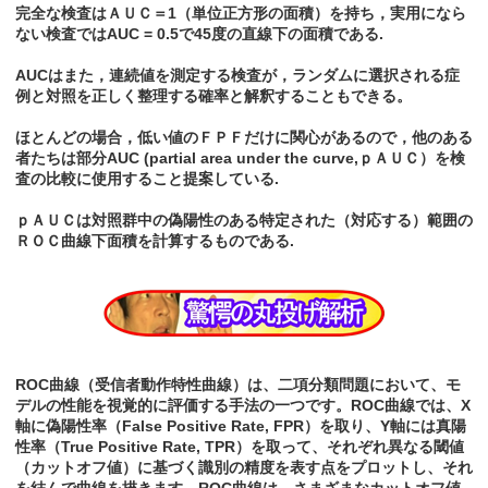
完全な検査はＡＵＣ＝1（単位正方形の面積）を持ち，実用になら
ない検査ではAUC = 0.5で45度の直線下の面積である.
AUCはまた，連続値を測定する検査が，ランダムに選択される症
例と対照を正しく整理する確率と解釈することもできる。
ほとんどの場合，低い値のＦＰＦだけに関心があるので，他のある
者たちは部分AUC (partial area under the curve,ｐＡＵＣ）を検
査の比較に使用すること提案している.
ｐＡＵＣは対照群中の偽陽性のある特定された（対応する）範囲の
ＲＯＣ曲線下面積を計算するものである.
ROC曲線（受信者動作特性曲線）は、二項分類問題において、モ
デルの性能を視覚的に評価する手法の一つです。ROC曲線では、X
軸に偽陽性率（False Positive Rate, FPR）を取り、Y軸には真陽
性率（True Positive Rate, TPR）を取って、それぞれ異なる閾値
（カットオフ値）に基づく識別の精度を表す点をプロットし、それ