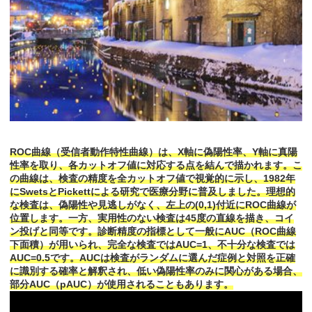
ROC曲線（受信者動作特性曲線）は、X軸に偽陽性率、Y軸に真陽
性率を取り、各カットオフ値に対応する点を結んで描かれます。こ
の曲線は、検査の精度を全カットオフ値で視覚的に示し、1982年
にSwetsとPickettによる研究で医療分野に普及しました。理想的
な検査は、偽陽性や見逃しがなく、左上の(0,1)付近にROC曲線が
位置します。一方、実用性のない検査は45度の直線を描き、コイ
ン投げと同等です。診断精度の指標として一般にAUC（ROC曲線
下面積）が用いられ、完全な検査ではAUC=1、不十分な検査では
AUC=0.5です。AUCは検査がランダムに選んだ症例と対照を正確
に識別する確率と解釈され、低い偽陽性率のみに関心がある場合、
部分AUC（pAUC）が使用されることもあります。