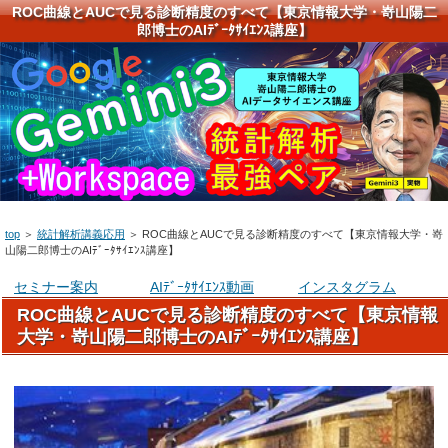
ROC曲線とAUCで見る診断精度のすべて【東京情報大学・嵜山陽二
郎博士のAIﾃﾞｰﾀｻｲｴﾝｽ講座】
top
＞
統計解析講義応用
＞
ROC曲線とAUCで見る診断精度のすべて【東京情報大学・嵜
山陽二郎博士のAIﾃﾞｰﾀｻｲｴﾝｽ講座】
セミナー案内
AIﾃﾞｰﾀｻｲｴﾝｽ動画
インスタグラム
ROC曲線とAUCで見る診断精度のすべて【東京情報
大学・嵜山陽二郎博士のAIﾃﾞｰﾀｻｲｴﾝｽ講座】