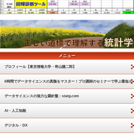
メニュー
プロフィール【東京情報大学・嵜山陽二郎】
6時間でデータサイエンスの真髄をマスター！プロ講師のセミナーで学ぶ最短ル
ート
データサイエンスの強力な羅針盤：statg.com
AI・人工知能
デジタル・DX