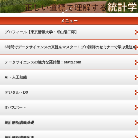
メニュー
プロフィール【東京情報大学・嵜山陽二郎】
6時間でデータサイエンスの真髄をマスター！プロ講師のセミナーで学ぶ最短ル
ート
データサイエンスの強力な羅針盤：statg.com
AI・人工知能
デジタル・DX
ITパスポート
統計解析講義基礎
統計解析講義応用