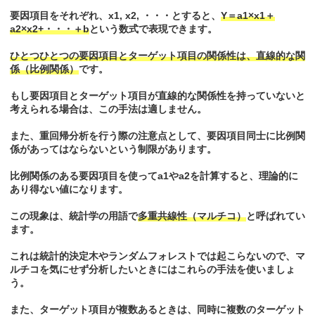
要因項目をそれぞれ、x1, x2, ・・・とすると、
Y＝a1×x1＋
a2×x2+・・・＋b
という数式で表現できます。
ひとつひとつの要因項目とターゲット項目の関係性は、直線的な関
係（比例関係）
です。
もし要因項目とターゲット項目が直線的な関係性を持っていないと
考えられる場合は、この手法は適しません。
また、重回帰分析を行う際の注意点として、要因項目同士に比例関
係があってはならないという制限があります。
比例関係のある要因項目を使ってa1やa2を計算すると、理論的に
あり得ない値になります。
この現象は、統計学の用語で
多重共線性（マルチコ）
と呼ばれてい
ます。
これは統計的決定木やランダムフォレストでは起こらないので、マ
ルチコを気にせず分析したいときにはこれらの手法を使いましょ
う。
また、ターゲット項目が複数あるときは、同時に複数のターゲット