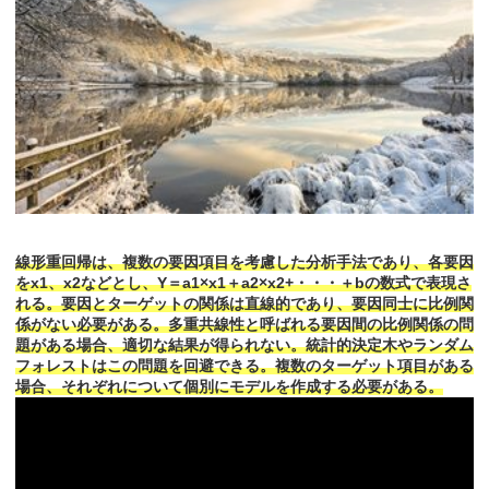
線形重回帰は、複数の要因項目を考慮した分析手法であり、各要因
をx1、x2などとし、Y＝a1×x1＋a2×x2+・・・＋bの数式で表現さ
れる。要因とターゲットの関係は直線的であり、要因同士に比例関
係がない必要がある。多重共線性と呼ばれる要因間の比例関係の問
題がある場合、適切な結果が得られない。統計的決定木やランダム
フォレストはこの問題を回避できる。複数のターゲット項目がある
場合、それぞれについて個別にモデルを作成する必要がある。