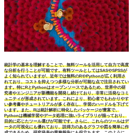
統計学の基本を理解することで、無料ツールを活用して自力で高度
な分析を行うことが可能です。有料ツールとしてはSASやSPSSが
よく知られていますが、近年では無料のRやPythonが広く利用さ
れており、コストを抑えつつ多様な分析が可能な点で注目されてい
ます。特にRとPythonはオープンソースであるため、世界中の研
究者やエンジニアが新機能を開発し続けており、非常に活発なコミ
ュニティが形成されています。これにより、初心者でもわかりやす
い参考書やチュートリアルが多く存在し、学習のハードルを下げて
います。また、Rは統計解析に特化したパッケージが豊富で、
Pythonは機械学習やデータ処理に強いライブラリが揃っており、
目的に応じたツール選びが可能です。さらに、これらのツールはデ
ータの可視化にも優れており、説得力のあるグラフや図を簡単に作
成できるため、研究発表や業務報告にも役立ちます。このように、