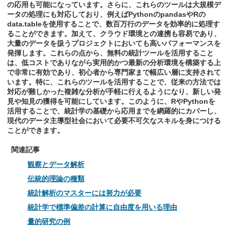
の応用も可能になっています。さらに、これらのツールは大規模デ
ータの処理にも対応しており、例えばPythonのpandasやRの
data.tableを使用することで、数百万行のデータを効率的に処理す
ることができます。加えて、クラウド環境との連携も容易であり、
大量のデータを扱うプロジェクトにおいても高いパフォーマンスを
発揮します。これらの点から、無料の統計ツールを活用すること
は、低コストでありながら実用的かつ最新の分析環境を構築する上
で非常に有効であり、初心者から専門家まで幅広い層に支持されて
います。特に、これらのツールを活用することで、従来の方法では
対応が難しかった複雑な分析が手軽に行えるようになり、新しい発
見や知見の獲得を可能にしています。このように、RやPythonを
活用することで、統計学の基礎から応用までを網羅的にカバーし、
現代のデータ主導型社会において必要不可欠なスキルを身につける
ことができます。
関連記事
観察とデータ解析
伝統的理論の種類
統計解析のマスターには努力が必要
統計学で標準偏差の計算に自由度を用いる理由
量的研究の例