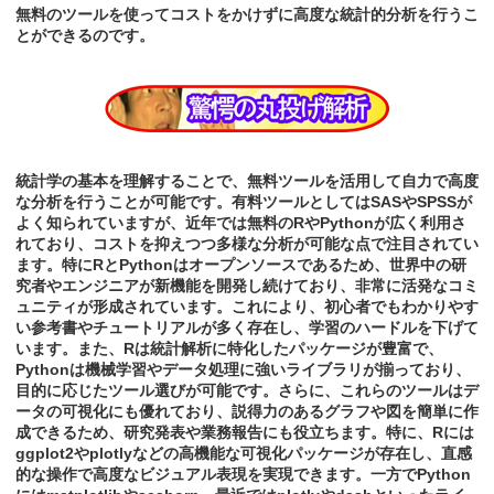
無料のツールを使ってコストをかけずに高度な統計的分析を行うこ
とができるのです。
統計学の基本を理解することで、無料ツールを活用して自力で高度
な分析を行うことが可能です。有料ツールとしてはSASやSPSSが
よく知られていますが、近年では無料のRやPythonが広く利用さ
れており、コストを抑えつつ多様な分析が可能な点で注目されてい
ます。特にRとPythonはオープンソースであるため、世界中の研
究者やエンジニアが新機能を開発し続けており、非常に活発なコミ
ュニティが形成されています。これにより、初心者でもわかりやす
い参考書やチュートリアルが多く存在し、学習のハードルを下げて
います。また、Rは統計解析に特化したパッケージが豊富で、
Pythonは機械学習やデータ処理に強いライブラリが揃っており、
目的に応じたツール選びが可能です。さらに、これらのツールはデ
ータの可視化にも優れており、説得力のあるグラフや図を簡単に作
成できるため、研究発表や業務報告にも役立ちます。特に、Rには
ggplot2やplotlyなどの高機能な可視化パッケージが存在し、直感
的な操作で高度なビジュアル表現を実現できます。一方でPython