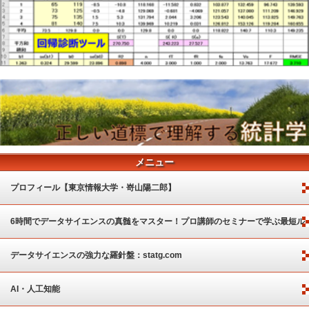
メニュー
プロフィール【東京情報大学・嵜山陽二郎】
6時間でデータサイエンスの真髄をマスター！プロ講師のセミナーで学ぶ最短ル
ート
データサイエンスの強力な羅針盤：statg.com
AI・人工知能