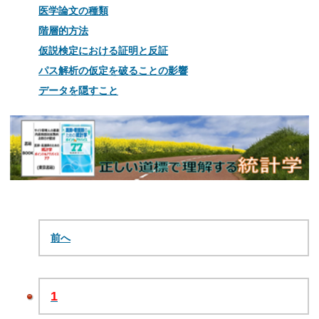
医学論文の種類
階層的方法
仮説検定における証明と反証
パス解析の仮定を破ることの影響
データを隠すこと
前へ
1