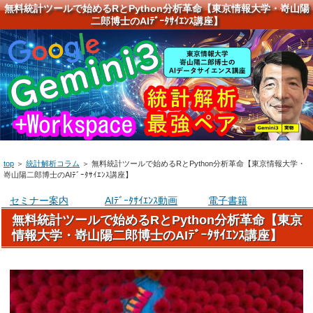
無料統計ツールで始めるRとPython分析革命【東京情報大学・嵜山陽
二郎博士のAIﾃﾞｰﾀｻｲｴﾝｽ講座】
top
＞
統計解析コラム
＞
無料統計ツールで始めるRとPython分析革命【東京情報大学・
嵜山陽二郎博士のAIﾃﾞｰﾀｻｲｴﾝｽ講座】
セミナー案内
AIﾃﾞｰﾀｻｲｴﾝｽ動画
電子書籍
無料統計ツールで始めるRとPython分析革命【東京
情報大学・嵜山陽二郎博士のAIﾃﾞｰﾀｻｲｴﾝｽ講座】