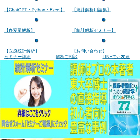
【ChatGPT・Python・Excel】
【統計解析用語集】
【多変量解析】
【統計解析セミナー】
【医療統計解析】
【お問い合わせ】
セミナー詳細
解析ご相談
LINEでお友達