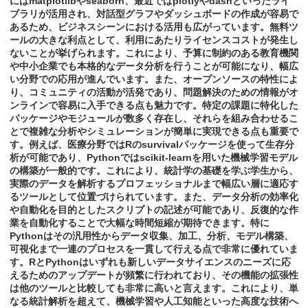
にはmatplotlibやseaborn、最近ではplotlyやdashといったライ
ブラリが活用され、対話型グラフやダッシュボードの作成が容易で
あるため、ビジネスシーンにおける活用も広がっています。無料ツ
ールの大きな利点として、利用にあたりライセンスコストが発生し
ないことが挙げられます。これにより、予算に制約のある教育機関
や中小企業でも本格的なデータ分析を行うことが可能になり、幅広
い分野での応用が進んでいます。また、オープンソースの特性によ
り、コミュニティの活動が活発であり、問題解決のための情報がオ
ンラインで容易に入手できる点も魅力です。特定の課題に特化した
パッケージやモジュールが数多く存在し、それらを組み合わせるこ
とで複雑な分析やシミュレーションが簡単に実現できる点も重要で
す。例えば、医療分野ではRのsurvivalパッケージを使って生存分
析が可能であり、Pythonではscikit-learnを用いた機械学習モデル
の構築が一般的です。これにより、統計学の基礎を学ぶ学生から、
実際のデータを解析するプロフェッショナルまで幅広い層に適応す
るツールとして位置づけられています。また、データ分析の効率化
や自動化を目的としたスクリプトの記述が可能であり、反復的な作
業を自動化することで大幅な時間短縮が期待できます。特に
Pythonはその汎用性からデータ収集、加工、分析、モデル構築、
可視化まで一連のプロセスを一貫して行える点で非常に優れていま
す。RとPythonはいずれも新しいデータサイエンスのニーズに応
えるためのアップデートが頻繁に行われており、その機能の拡張性
は他のツールと比較しても非常に高いと言えます。これにより、単
なる統計解析を超えて、機械学習や人工知能といった高度な技術へ