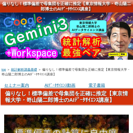
偏りなし！標準偏差で母集団を正確に推定【東京情報大学・嵜山陽二
郎博士のAIﾃﾞｰﾀｻｲｴﾝｽ講座】
top
＞
統計解析講義基礎
＞
偏りなし！標準偏差で母集団を正確に推定【東京情報大学・
嵜山陽二郎博士のAIﾃﾞｰﾀｻｲｴﾝｽ講座】
セミナー案内
AIﾃﾞｰﾀｻｲｴﾝｽ動画
電子書籍
偏りなし！標準偏差で母集団を正確に推定【東京情
報大学・嵜山陽二郎博士のAIﾃﾞｰﾀｻｲｴﾝｽ講座】