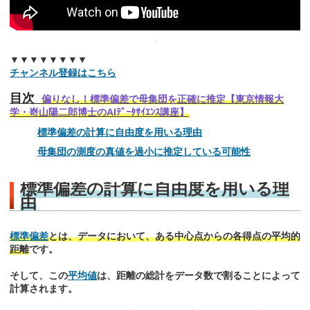
▼▼▼▼▼▼▼▼
チャンネル登録はこちら
目次
偏りなし！標準偏差で母集団を正確に推定【東京情報大
学・嵜山陽二郎博士のAIﾃﾞｰﾀｻｲｴﾝｽ講座】
標準偏差の計算に自由度を用いる理由
母集団の測度の真値を過小に推定している可能性
標準偏差の計算に自由度を用いる理
由
標準偏差
とは、データにおいて、ある中心点からの各得点の平均的
距離
です。
そして、この
平均値
は、距離の総計をデータ数で割ることによって
計算されます。