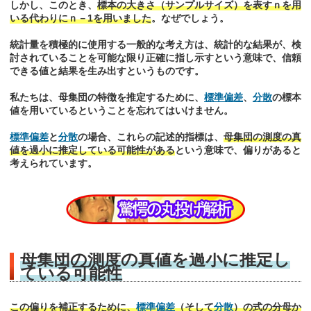
しかし、このとき、
標本の大きさ（サンプルサイズ）を表すｎを用
いる代わりにｎ－1を用いました
。なぜでしょう。
統計量を積極的に使用する一般的な考え方は、統計的な結果が、検
討されていることを可能な限り正確に指し示すという意味で、信頼
できる値と結果を生み出すというものです。
私たちは、母集団の特徴を推定するために、
標準偏差
、
分散
の標本
値を用いているということを忘れてはいけません。
標準偏差
と
分散
の場合、これらの記述的指標は、
母集団の測度の真
値を過小に推定している可能性がある
という意味で、偏りがあると
考えられています。
母集団の測度の真値を過小に推定し
ている可能性
この偏りを補正するために、
標準偏差
（そして
分散
）の式の分母か