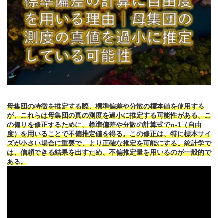
母集団の特徴を推定する際、標準偏差や分散の標本値を使用する
が、これらは母集団の真の測度を過小に推定する可能性がある。こ
の偏りを修正するために、標準偏差や分散の計算式でn-1（自由
度）を用いることで不偏推定値を得る。この修正は、特に標本サイ
ズが小さい場合に重要で、より正確な推定を可能にする。統計学で
は、信頼できる結果を出すため、不偏推定量を用いるのが一般的で
ある。