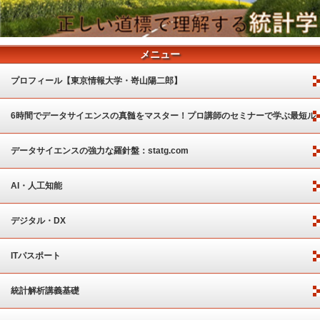
メニュー
プロフィール【東京情報大学・嵜山陽二郎】
6時間でデータサイエンスの真髄をマスター！プロ講師のセミナーで学ぶ最短ル
ート
データサイエンスの強力な羅針盤：statg.com
AI・人工知能
デジタル・DX
ITパスポート
統計解析講義基礎