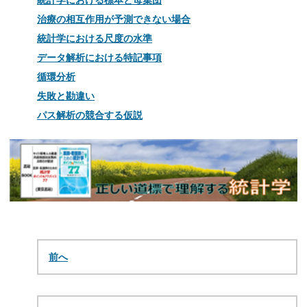
統計学における標本と母集団
治療の相互作用が予測できない場合
統計学における尺度の水準
データ解析における特記事項
循環分析
失敗と勘違い
パス解析の競合する仮説
前へ