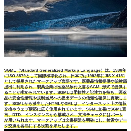
SGML（Standard Generalized Markup Language）は、1986年
にISO 8879として国際標準化され、日本では1992年にJIS X 4151
として採用されたマークアップ言語です。医薬品情報提供や治験届
提出に利用され、製薬企業は医薬品添付文書をSGML形式で提供す
ることが求められています。SGMLは柔軟性と記述力を持ち、医薬
品の安全性情報や規制当局への提出データの信頼性確保に貢献しま
す。SGMLから派生したHTMLやXMLは、インターネット上の情報
交換やウェブ構築に広く使用されています。SGML文書はSGML宣
言、DTD、インスタンスから構成され、文法チェックにはパーサ
が用いられます。マークアップは文書構造を明確にし、検索やデー
タ交換を容易にする役割を果たします。