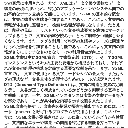
ツの表示に使用される一方で、XMLはデータ交換や柔軟なデータ
構造の表現に用いられ、特定のアプリケーションやシステム間での
効率的なデータ交換を可能にしています。SGMLの基本的な概念
は、文書に構造や意味を付加することであり、これにより文書内の
情報が体系的に整理され、検索や処理が容易になります。たとえ
ば、段落や見出し、リストといった文書構成要素を適切にマークア
ップすることで、文書の内容が読み手にとって明確かつ理解しやす
くなります。また、タグを利用して特定の単語やフレーズに関連付
けられた情報を付加することも可能であり、これにより文書内の情
報がさらにリッチなものとなり、その利用価値が向上します。
SGML文書は主にSGML宣言、文書型定義（DTD）、そしてSGML
インスタンスという3つの主要な要素から構成されており、それぞ
れが文書の処理や構造を定義する重要な役割を果たします。SGML
宣言では、文書で使用される文字コードやタグの最大長、またはタ
グの形式など、文書全体を処理するためのルールが規定されます。
DTD（Document Type Definition）は、文書の構造と要素の定義
を示し、文書が正しく構成されているかどうかを判断する基準とし
て機能します。一方、SGMLインスタンスは実際の文書データを含
む部分であり、これが具体的な内容を示す役割を果たします。
SGML文書を解析し、文書内の構造や要素を抽出するためには、パ
ーサ（parser）と呼ばれるプログラムが使用されます。このパー
サは、SGML文書が定義されたルールに従っているかどうかを検証
し、文法的なエラーや構造上の問題を特定する機能を持っていま