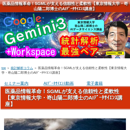
医薬品情報革命！SGMLが支える信頼性と柔軟性【東京情報大学・嵜
山陽二郎博士のAIﾃﾞｰﾀｻｲｴﾝｽ講座】
top
＞
統計解析コラム
＞
医薬品情報革命！SGMLが支える信頼性と柔軟性【東京情報大
学・嵜山陽二郎博士のAIﾃﾞｰﾀｻｲｴﾝｽ講座】
セミナー案内
AIﾃﾞｰﾀｻｲｴﾝｽ動画
電子書籍
医薬品情報革命！SGMLが支える信頼性と柔軟性
【東京情報大学・嵜山陽二郎博士のAIﾃﾞｰﾀｻｲｴﾝｽ講
座】