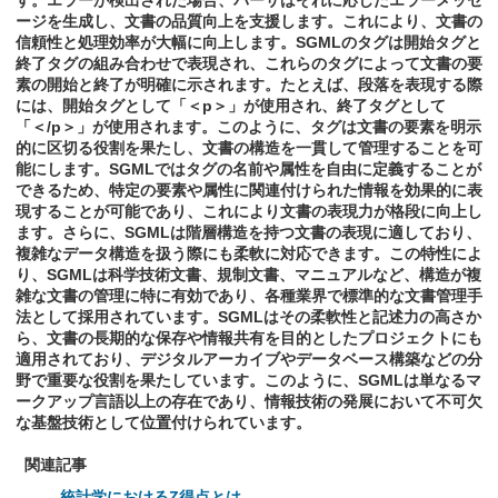
す。エラーが検出された場合、パーサはそれに応じたエラーメッセ
ージを生成し、文書の品質向上を支援します。これにより、文書の
信頼性と処理効率が大幅に向上します。SGMLのタグは開始タグと
終了タグの組み合わせで表現され、これらのタグによって文書の要
素の開始と終了が明確に示されます。たとえば、段落を表現する際
には、開始タグとして「＜p＞」が使用され、終了タグとして
「＜/p＞」が使用されます。このように、タグは文書の要素を明示
的に区切る役割を果たし、文書の構造を一貫して管理することを可
能にします。SGMLではタグの名前や属性を自由に定義することが
できるため、特定の要素や属性に関連付けられた情報を効果的に表
現することが可能であり、これにより文書の表現力が格段に向上し
ます。さらに、SGMLは階層構造を持つ文書の表現に適しており、
複雑なデータ構造を扱う際にも柔軟に対応できます。この特性によ
り、SGMLは科学技術文書、規制文書、マニュアルなど、構造が複
雑な文書の管理に特に有効であり、各種業界で標準的な文書管理手
法として採用されています。SGMLはその柔軟性と記述力の高さか
ら、文書の長期的な保存や情報共有を目的としたプロジェクトにも
適用されており、デジタルアーカイブやデータベース構築などの分
野で重要な役割を果たしています。このように、SGMLは単なるマ
ークアップ言語以上の存在であり、情報技術の発展において不可欠
な基盤技術として位置付けられています。
関連記事
統計学におけるZ得点とは