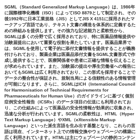
SGML（Standard Generalized Markup Language）は、1986年
に国際標準化機構（ISO）によってISO 8879として制定され、その
後1992年に日本工業規格（JIS）としてJIS X 4151に採用されたマ
ークアップ言語であり、テキスト文書の構造を体系的に定義するた
めの枠組みを提供します。その強力な記述能力と柔軟性から、
SGMLは多くの分野で広く採用されており、特に医薬品情報提供や
治験届提出において重要な役割を果たしています。医薬品業界で
は、SGMLを使用して電子的に添付文書情報を提供することが義務
付けられており、製薬企業は医薬品添付文書をSGML文書形式で作
成し提供することで、医療関係者や患者に正確な情報を伝えること
が求められています。また、治験届の提出や厚生労働省への報告に
おいてもSGMLは広く利用されており、この形式を採用することで
データの整合性が保証され、規制当局による信頼性のある情報管理
が可能になります。さらに、SGMLはICH（International Council
for Harmonisation of Technical Requirements for
Pharmaceuticals for Human Use）のガイドラインに基づく個別
症例安全性報告（ICSRs）のデータ項目の伝送にも利用されてお
り、この仕組みによって医薬品の安全性情報が効果的に収集され、
迅速な分析が行われています。SGMLの柔軟性は、HTML（Hyper
Text Markup Language）やXML（eXtensible Markup
Language）といった派生言語を生み出す基盤となり、これらの言
語は現在、インターネット上での情報交換やウェブページの構築に
広く利用されています。HTMLは主にウェブページの静的コンテン