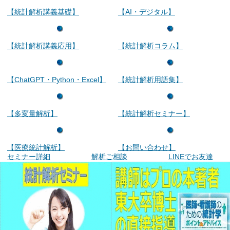
【統計解析講義基礎】
【AI・デジタル】
【統計解析講義応用】
【統計解析コラム】
【ChatGPT・Python・Excel】
【統計解析用語集】
【多変量解析】
【統計解析セミナー】
【医療統計解析】
【お問い合わせ】
セミナー詳細
解析ご相談
LINEでお友達