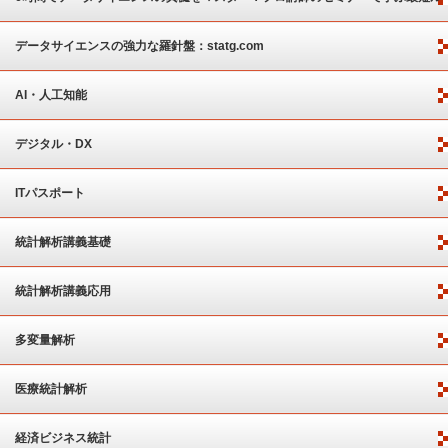
ート
データサイエンスの強力な羅針盤：statg.com
AI・人工知能
デジタル・DX
ITパスポート
統計解析講義基礎
統計解析講義応用
多変量解析
医療統計解析
経済ビジネス統計