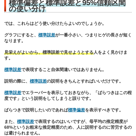
標準偏差と標準誤差と95%信頼区間
の使い分け
では、これらはどう使い分けたらよいのでしょうか。
グラフにすると、
標準誤差
が一番小さい、つまりヒゲの長さが短く
なります。
見栄えがよいから、標準誤差で見せようとする
人をよく見かけま
す。
標準誤差
で表現すること自体間違いではありません。
説明の際に、
標準誤差
の説明をきちんとすればいいだけです。
標準誤差
でエラーバーを表示しておきながら、「ばらつきはこの程
度です」という説明をしてしまうと誤りです。
ばらつきで説明したいのであれば
標準偏差
を表示すべきです。
また、
標準誤差
で表現するのはいいですが、母平均の推定精度が
68%というお粗末な推定精度のため、人に説明するのに苦労するの
は避けられません。