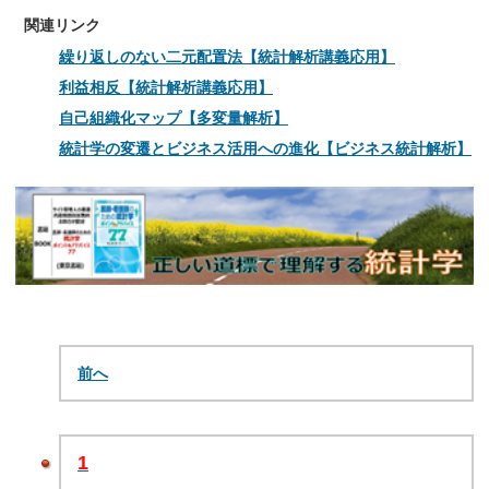
関連リンク
繰り返しのない二元配置法【統計解析講義応用】
利益相反【統計解析講義応用】
自己組織化マップ【多変量解析】
統計学の変遷とビジネス活用への進化【ビジネス統計解析】
前へ
1