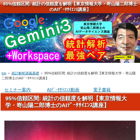
95%信頼区間: 統計の信頼度を解明【東京情報大学・嵜山陽二郎博士
のAIﾃﾞｰﾀｻｲｴﾝｽ講座】
top
＞
統計解析講義基礎
＞
95%信頼区間: 統計の信頼度を解明【東京情報大学・嵜山陽
二郎博士のAIﾃﾞｰﾀｻｲｴﾝｽ講座】
セミナー案内
AIﾃﾞｰﾀｻｲｴﾝｽ動画
電子書籍
95%信頼区間: 統計の信頼度を解明【東京情報大
学・嵜山陽二郎博士のAIﾃﾞｰﾀｻｲｴﾝｽ講座】