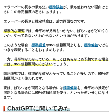
エラーバーの長さの最も短い
標準誤差
が、最も使われない理由はま
さにこの推定精度の悪さにあります。
エラーバーの長さと推定精度は、盾の両面なのです。
探索的な研究
では、母平均が見当もつかない、ばらつきがどのくら
いか、やってみないとわからないという面があります。
このような場合、
標準誤差
や95%信頼区間よりも、
標準偏差
でばら
つきを表現することをおすすめします。
一方、
母平均がわかっている、もしくはあらかじめ予想できる場合
には、95%信頼区間の方がよい
でしょう。
臨床研究では、標準的な値がわかっていることが多いので、95%信
頼区間がよく使われます。
要は、ばらつきが問題となる場合には
標準偏差
を、母平均の推定が
問題となる場合には95%信頼区間を使う、といった使い分けになり
ます。
ChatGPTに聞いてみた