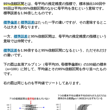
95%信頼区間
とは、母平均の推定精度の指標で、標本抽出100回中
95回は平均±95%信頼区間のなかに母平均を含むという意味です。
標準誤差を1.96倍したものです。
標準偏差
と
標準誤差
はたった一字の違いですが、その意味するとこ
ろは大きく異なります。
一方、
標準誤差
と95%信頼区間は、母平均の推定精度の指標という
意味では仲間です。
標準誤差
を1.96倍すると95%信頼区間になるという、ただそれだけ
の違いです。
下の図は血清アルブミン（母平均35, 母標準偏差6）の100組の標本
（n=100）に対して、平均値とその95%信頼区間を作り並べたもの
です。
右の図は同じものを平均値でソートしてあります。