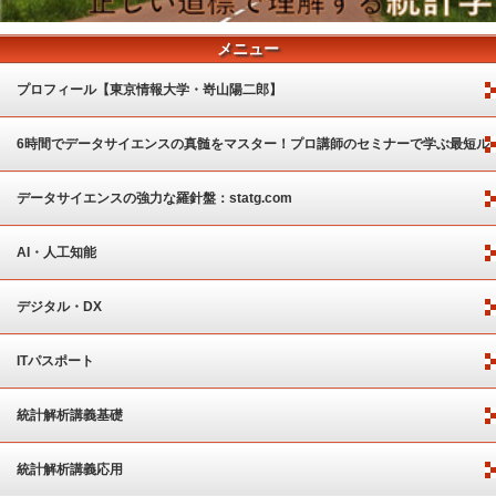
メニュー
プロフィール【東京情報大学・嵜山陽二郎】
6時間でデータサイエンスの真髄をマスター！プロ講師のセミナーで学ぶ最短ル
ート
データサイエンスの強力な羅針盤：statg.com
AI・人工知能
デジタル・DX
ITパスポート
統計解析講義基礎
統計解析講義応用