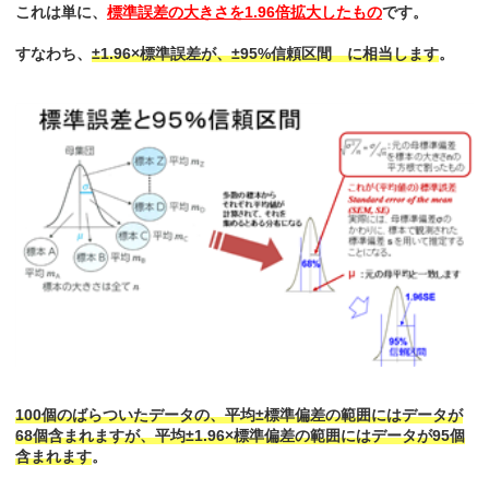
これは単に、
標準誤差の大きさを1.96倍拡大したもの
です。
すなわち、
±1.96×標準誤差が、±95%信頼区間 に相当します
。
100個のばらついたデータの、平均±標準偏差の範囲にはデータが
68個含まれますが、平均±1.96×標準偏差の範囲にはデータが95個
含まれます
。