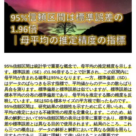
95%信頼区間は統計学で重要な概念で、母平均の推定精度を示しま
す。標準誤差（SE）の1.96倍することで計算され、この区間内に
母平均が含まれる確率は95%となります。一方、標準偏差（SD）
はデータのばらつきを示す指標で、平均値からのデータの散らばり
具合を測ります。標準偏差と標準誤差は似ていますが、標準誤差は
標本平均の分布の標準偏差であり、母平均を推定する際の精度を反
映しています。SEはSDを標本サイズの平方根で割ったものです。
95%信頼区間は、研究結果の信頼性を示すために広く用いられ、母
平均の推定における不確実性の程度を定量化します。このため、結
果の解釈において95%信頼区間の表示は非常に重要であり、標準偏
差や標準誤差とは異なる目的で使用されます。結局のところ、これ
ら三つの概念は、データの解析と解釈において異なる側面を照らし
出すものであり、正確に理解して使い分けることが重要です。