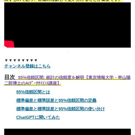
▼▼▼▼▼▼▼▼
チャンネル登録はこちら
目次
95%信頼区間: 統計の信頼度を解明【東京情報大学・嵜山陽
二郎博士のAIﾃﾞｰﾀｻｲｴﾝｽ講座】
95%信頼区間とは
標準偏差と標準誤差と95%信頼区間の定義
標準偏差と標準誤差と95%信頼区間の使い分け
ChatGPTに聞いてみた