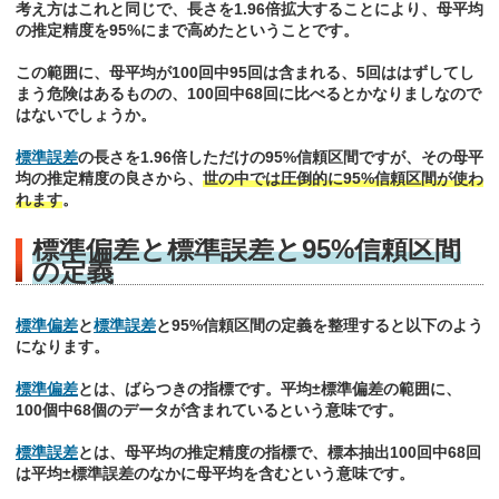
考え方はこれと同じで、長さを1.96倍拡大することにより、母平均
の推定精度を95%にまで高めたということです。
この範囲に、母平均が100回中95回は含まれる、5回ははずしてし
まう危険はあるものの、100回中68回に比べるとかなりましなので
はないでしょうか。
標準誤差
の長さを1.96倍しただけの95%信頼区間ですが、その母平
均の推定精度の良さから、
世の中では圧倒的に95%信頼区間が使わ
れます
。
標準偏差と標準誤差と95%信頼区間
の定義
標準偏差
と
標準誤差
と95%信頼区間の定義を整理すると以下のよう
になります。
標準偏差
とは、ばらつきの指標です。平均±標準偏差の範囲に、
100個中68個のデータが含まれているという意味です。
標準誤差
とは、母平均の推定精度の指標で、標本抽出100回中68回
は平均±標準誤差のなかに母平均を含むという意味です。