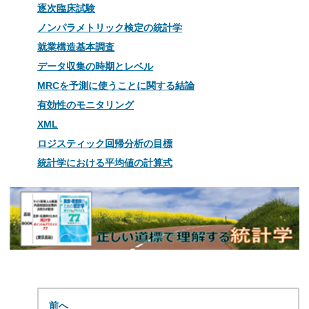
逐次臨床試験
ノンパラメトリック検定の統計学
就業構造基本調査
データ収集の時期とレベル
MRCを予測に使うことに関する結論
有効性のモニタリング
XML
ロジスティック回帰分析の目標
統計学における平均値の計算式
前へ