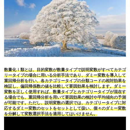
数量化Ⅰ類とは、目的変数が数量タイプで説明変数がすべてカテゴ
リータイプの場合に用いる分析手法であり、ダミー変数を導入して
重回帰分析を行い、各カテゴリータイプの分類コードの相対効果を
検証し、偏回帰係数の値を比較して要因効果を検討します。ダミー
変数を正しく使用すれば、数量タイプとカテゴリータイプが混在す
る場合でも、重回帰分析を用いて要因効果の検討や平均傾向の予測
が可能です。ただし、説明変数の選択では、カテゴリータイプに対
応するダミー変数のセットをセットとして扱い、個々のダミー変数
を分解して変数選択手法を適用してはいけません。