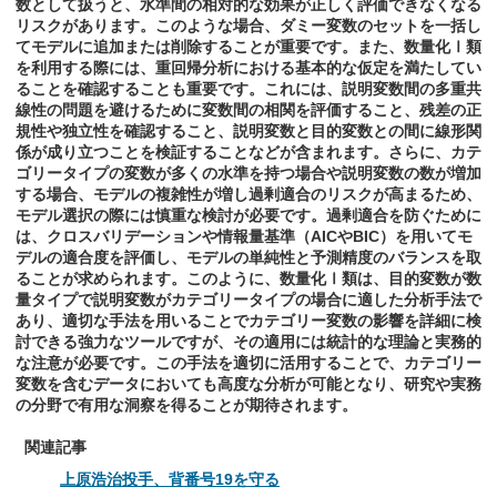
数として扱うと、水準間の相対的な効果が正しく評価できなくなる
リスクがあります。このような場合、ダミー変数のセットを一括し
てモデルに追加または削除することが重要です。また、数量化Ⅰ類
を利用する際には、重回帰分析における基本的な仮定を満たしてい
ることを確認することも重要です。これには、説明変数間の多重共
線性の問題を避けるために変数間の相関を評価すること、残差の正
規性や独立性を確認すること、説明変数と目的変数との間に線形関
係が成り立つことを検証することなどが含まれます。さらに、カテ
ゴリータイプの変数が多くの水準を持つ場合や説明変数の数が増加
する場合、モデルの複雑性が増し過剰適合のリスクが高まるため、
モデル選択の際には慎重な検討が必要です。過剰適合を防ぐために
は、クロスバリデーションや情報量基準（AICやBIC）を用いてモ
デルの適合度を評価し、モデルの単純性と予測精度のバランスを取
ることが求められます。このように、数量化Ⅰ類は、目的変数が数
量タイプで説明変数がカテゴリータイプの場合に適した分析手法で
あり、適切な手法を用いることでカテゴリー変数の影響を詳細に検
討できる強力なツールですが、その適用には統計的な理論と実務的
な注意が必要です。この手法を適切に活用することで、カテゴリー
変数を含むデータにおいても高度な分析が可能となり、研究や実務
の分野で有用な洞察を得ることが期待されます。
関連記事
上原浩治投手、背番号19を守る