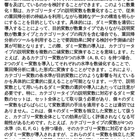
響を及ぼしているのかを検討することができます。このように数量
化Ⅰ類は、カテゴリータイプの説明変数を数量化することで、従来
の重回帰分析の枠組みを利用しながら複雑なデータの構造を明らか
にすることを目的としています。具体的には、ダミー変数を適切に
導入することによって、目的変数が数量タイプでありながら説明変
数が数量タイプとカテゴリータイプの両方を含む場合でも、重回帰
分析のツールを利用することで要因効果に関する検討や予測値の計
算が可能となります。この際、ダミー変数の導入は、カテゴリータ
イプの説明変数を複数の二値変数に変換することを意味します。た
とえば、あるカテゴリー変数が3つの水準（A, B, C）を持つ場合、
2つのダミー変数を導入してそれぞれの水準を数値化することで、
重回帰分析に適した形式に変換することができます。これにより、
カテゴリー変数の各水準が目的変数にどのような影響を与えている
かを具体的に定量的に捉えることが可能となります。一方で、説明
変数として用いられるダミー変数の選択や導入にあたっては注意が
必要です。特に、カテゴリータイプの説明変数に対応するダミー変
数のセットは、セット全体として取り扱う必要があり、個々のダミ
ー変数をばらばらにして変数選択の手法を適用することは適切では
ありません。これは、個々のダミー変数を独立した変数として扱う
と、カテゴリー変数全体としての効果が正しく評価されなくなる可
能性があるためです。たとえば、カテゴリータイプの変数が4つの
水準（D, E, F, G）を持つ場合、そのカテゴリー変数に対応する3つ
のダミー変数が導入されますが、これらのダミー変数を独立した変