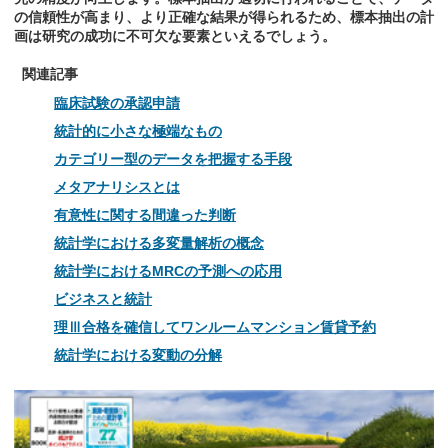
の信頼性が高まり、より正確な結果が得られるため、標本抽出の計
画は研究の成功に不可欠な要素といえるでしょう。
関連記事
臨床試験の承認申請
統計的に小さな極端なもの
カテゴリー型のデータを把握する手段
メタアナリシスとは
有意性に関する間違った判断
統計学における多変量解析の概念
統計学におけるMRCの予測への応用
ビジネスと統計
理Ⅲ合格を確信してワンルームマンション賃貸予約
統計学における変動の分解