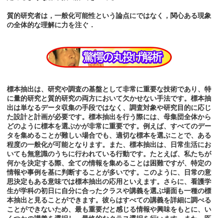
質的研究者は，一般化可能性という論点にではなく，関心ある現象
の全体的な理解に力を注ぐ．
標本抽出は、研究や調査の基盤として非常に重要な技術であり、特
に量的研究と質的研究の両方において欠かせない手法です。標本抽
出は単なるデータ収集の手段ではなく、調査対象や研究目的に応じ
た設計と計画が必要です。標本抽出を行う際には、母集団全体から
どのように標本を選ぶかが非常に重要です。例えば、すべてのデー
タを集めることが難しい場合でも、適切な標本を選ぶことで、ある
程度の一般化が可能となります。また、標本抽出は、日常生活にお
いても無意識のうちに行われている行動です。たとえば、私たちが
何かを決定する際、全ての情報を集めることは困難ですが、特定の
情報や事例を基に判断することが多いです。このように、日常の意
思決定もある意味では標本抽出の応用といえます。さらに、看護学
生が学科の初日に自分に合ったクラスや講義を選ぶ場面も一種の標
本抽出と見ることができます。彼らはすべての講義を詳細に調べる
ことができないため、最も重要だと感じる情報や興味をもとに、い