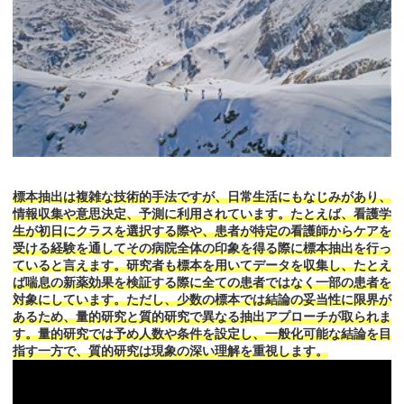
標本抽出は複雑な技術的手法ですが、日常生活にもなじみがあり、
情報収集や意思決定、予測に利用されています。たとえば、看護学
生が初日にクラスを選択する際や、患者が特定の看護師からケアを
受ける経験を通してその病院全体の印象を得る際に標本抽出を行っ
ていると言えます。研究者も標本を用いてデータを収集し、たとえ
ば喘息の新薬効果を検証する際に全ての患者ではなく一部の患者を
対象にしています。ただし、少数の標本では結論の妥当性に限界が
あるため、量的研究と質的研究で異なる抽出アプローチが取られま
す。量的研究では予め人数や条件を設定し、一般化可能な結論を目
指す一方で、質的研究は現象の深い理解を重視します。