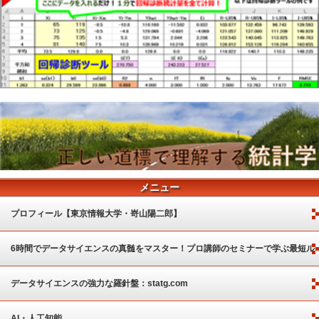
メニュー
プロフィール【東京情報大学・嵜山陽二郎】
6時間でデータサイエンスの真髄をマスター！プロ講師のセミナーで学ぶ最短ル
ート
データサイエンスの強力な羅針盤：statg.com
AI・人工知能