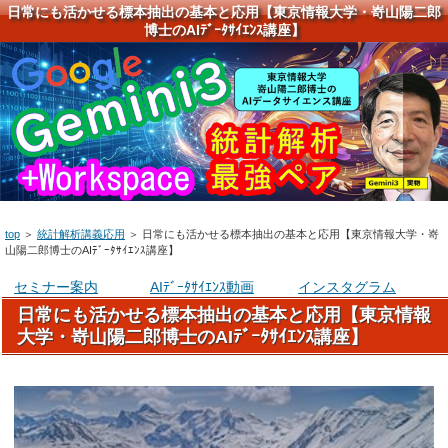
日常にも活かせる標本抽出の基本と応用【東京情報大学・嵜山陽二郎
博士のAIﾃﾞｰﾀｻｲｴﾝｽ講座】
top
＞
統計解析講義応用
＞
日常にも活かせる標本抽出の基本と応用【東京情報大学・嵜
山陽二郎博士のAIﾃﾞｰﾀｻｲｴﾝｽ講座】
セミナー案内
AIﾃﾞｰﾀｻｲｴﾝｽ動画
インスタグラム
日常にも活かせる標本抽出の基本と応用【東京情報
大学・嵜山陽二郎博士のAIﾃﾞｰﾀｻｲｴﾝｽ講座】