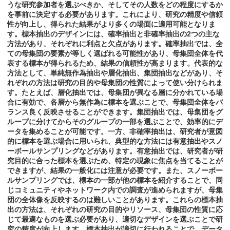
うな研究参加者を選ぶべきか、そしてその人数をどの程度にするか
を事前に決定する必要があります。これにより、研究の精度や信頼
性が向上し、得られた結果がより多くの場面に適用可能となりま
す。標本抽出のデザインには、確率抽出と非確率抽出の2つの主な
方法があり、それぞれに利点と欠点があります。確率抽出では、全
ての母集団の要素が等しく選ばれる可能性があり、母集団全体を代
表する標本が得られるため、結果の信頼性が高まります。代表的な
方法として、単純無作為抽出や層化抽出、集団抽出などがあり、そ
れぞれの方法は研究の目的や母集団の性質によって使い分けられま
す。たとえば、層化抽出では、母集団が異なる層に分かれている場
合に有効で、各層から無作為に標本を選ぶことで、母集団全体をバ
ランス良く反映させることができます。集団抽出では、母集団をグ
ループに分けてからそのグループの一部を選ぶことで、効率的にデ
ータを集めることが可能です。一方、非確率抽出は、研究者が意図
的に標本を選ぶ場合に用いられ、典型的な方法には有意抽出やスノ
ーボールサンプリングなどがあります。有意抽出では、研究者が研
究目的に合った標本を選ぶため、特定の現象に焦点を当てることが
できますが、結果の一般化には注意が必要です。また、スノーボー
ルサンプリングでは、標本の一部が他の標本を紹介することで、同
じコミュニティやネットワーク内での調査が進められますが、母集
団の全体像を反映するのは難しいことがあります。これらの標本抽
出の方法は、それぞれの研究の目的やリソース、母集団の性質に応
じて最適なものを選ぶ必要があり、適切なデザインを選ぶことで研
究の精度が向上します。標本抽出が適切に行われることで、データ