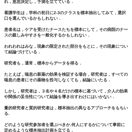
れ，意思決定し，予測を立てている．
看護学生は，学科の初日に2-3のクラスを標本抽出してみて，選択
口を選んでいるかもしれない．
患者名は，ケアを受けたナースたちを標本にして，その病院のナー
スの親しみやすさを一般化するかもしれない．
われわれはみな，現象の限定された部分をもとに，その現象につい
て結論づけている．
研究者も，通常，標本からデータを得る．
たとえば，喘息の新薬の効果を検証する場合，研究者は，すべての
喘息の患者にその薬物を投与しなくても，結論にいたる．
しかし，研究者は，３名や４名だけの標本に基づいて，介人の効果
や関係の妥当性について結論を導き出すわけにはいかない．
量的研究者と質的研究者は，標本抽出の異なるアプローチをもちい
る.
どのような研究参加者を選ぶべきか.何人にするかについて事前に
定めるような標本抽出計画を立てる．