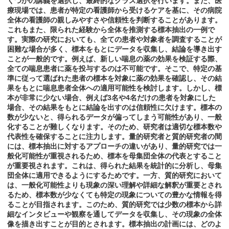
くつかの講義を選択し、最終的なクラス選択を行います。また、医
療現場では、患者が特定の看護師から受けるケアを基に、その病院
全体の看護師の親しみやすさや信頼性を判断することがあります。
これもまた、限られた経験から全体を推測する標本抽出の一例で
す。実際の研究においても、全ての患者や対象者を調査することが
困難な場合が多く、標本をもとにデータを収集し、結論を導き出す
ことが一般的です。例えば、新しい喘息の薬の効果を検証する際、
全ての喘息患者に薬を投与するのは不可能です。そこで、特定の基
準に従って選ばれた患者の標本を対象に薬の効果を確認し、その結
果をもとに喘息患者全体への適用可能性を検討します。しかし、標
本が非常に少ない場合、例えば3名や4名だけの患者を対象にした
場合、その結果をもとに結論を出すのは信頼性に欠けます。標本の
数が少ないと、得られるデータが偏ってしまう可能性があり、一般
化することが難しくなります。そのため、研究者は適切な標本数や
代表性を確保することに注力します。量的研究者と質的研究者の間
には、標本抽出に対するアプローチの違いがあり、量的研究では一
般化可能性が重視されるため、標本を母集団全体の代表とすること
が重要視されます。これは、得られた結果を統計的に分析し、母集
団全体に適用できるようにするためです。一方、質的研究において
は、一般化可能性よりも現象の深い理解や詳細な解釈が重要とされ
るため、標本数が少なくても特定の現象についての豊かな情報を得
ることが目指されます。このため、質的研究では少数の標本から詳
細なインタビューや観察を通してデータを収集し、その現象の全体
像を描き出すことが目的とされます。標本抽出の計画には、どのよ