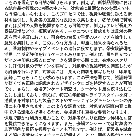
いものを選定する目的が挙げられます。例えば、新製品開発におけ
る試作品や複数のCM案の中から、対象者に最適なものを選んでも
らう際に用いられます。このプロセスでは、視覚や聴覚に訴える素
材を提供し、対象者の直感的な反応を収集します。②その場で賛成
または反対の人数を把握することも可能です。例えばテレビ番組の
収録現場などで、視聴者があるテーマについて賛成または反対の意
思を示す場面において、司会者の合図で手元のスイッチを操作して
意見を集計します。このような方法は、即座に結果を得られるた
め、番組制作やライブイベントの進行に役立ちます。③実験設備を
活用して反応評価を行うケースもあります。例えば、最も目立つデ
ザインや印象に残るロゴマークを選定する際には、会場のスクリー
ンに評価対象のデザインを映写し、対象者の視認時間を調整しなが
ら評価を行います。対象者には、見えた内容を描写したり、印象を
記録してもらうことが求められます。この手法を通じて、視認時間
が短くても正確に認識されるデザインやロゴを特定することが可能
です。さらに、会場アンケート調査は、ターゲット層を絞り込むこ
とにも適しており、例えば、特定の年齢層やライフスタイルを持つ
消費者を対象にした製品テストやマーケティングキャンペーンの評
価にも使用されます。このような調査では、対象者が調査内容に集
中できる環境を提供するため、会場選びも重要な要素となります。
快適で静かな場所を選ぶことで、対象者がより正確かつ詳細な回答
を提供できるようになります。また、会場アンケートでは対象者の
非言語的な反応を観察することも可能です。例えば、新製品を試食
する際の表情やジェスチャーを記録することで、回答内容だけでは