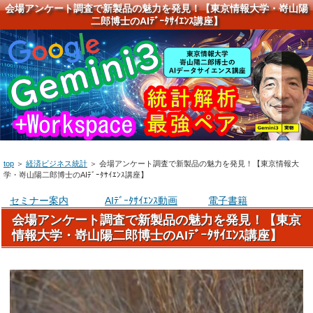
会場アンケート調査で新製品の魅力を発見！【東京情報大学・嵜山陽
二郎博士のAIﾃﾞｰﾀｻｲｴﾝｽ講座】
top
＞
経済ビジネス統計
＞
会場アンケート調査で新製品の魅力を発見！【東京情報大
学・嵜山陽二郎博士のAIﾃﾞｰﾀｻｲｴﾝｽ講座】
セミナー案内
AIﾃﾞｰﾀｻｲｴﾝｽ動画
電子書籍
会場アンケート調査で新製品の魅力を発見！【東京
情報大学・嵜山陽二郎博士のAIﾃﾞｰﾀｻｲｴﾝｽ講座】