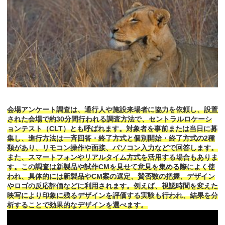
会場アンケート調査は、通行人や施設来場者に協力を依頼し、設置
された会場で約30分間行われる調査方法で、セントラルロケーシ
ョンテスト（CLT）とも呼ばれます。対象者を事前または当日に募
集し、進行方法は一斉回答・終了方式と個別開始・終了方式の2種
類があり、リモコン操作や面接、パソコン入力などで回答します。
また、スマートフォンやリアルタイム方式を活用する場合もありま
す。この調査は新製品や試作CMを見せて意見を集める際によく使
われ、具体的には新製品やCM案の選定、賛否数の把握、デザイン
やロゴの反応評価などに利用されます。例えば、視認時間を変えた
映写により印象に残るデザインを評価する実験も行われ、結果を分
析することで効果的なデザインを選べます。