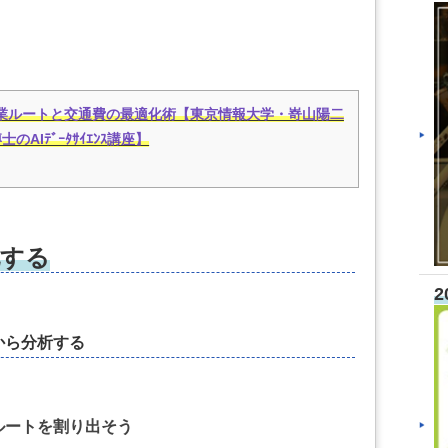
営業ルートと交通費の最適化術【東京情報大学・嵜山陽二
士のAIﾃﾞｰﾀｻｲｴﾝｽ講座】
化する
2
から分析する
ルートを割り出そう