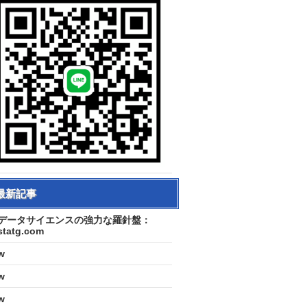
最新記事
データサイエンスの強力な羅針盤：
statg.com
w
w
w