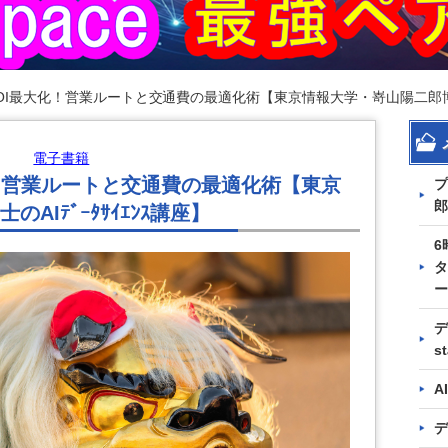
OI最大化！営業ルートと交通費の最適化術【東京情報大学・嵜山陽二郎博士のA
電子書籍
化！営業ルートと交通費の最適化術【東京
プ
郎
AIﾃﾞｰﾀｻｲｴﾝｽ講座】
6
タ
ー
デ
s
A
デ