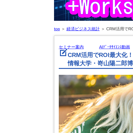
top
＞
経済ビジネス統計
＞
CRM活用でR
セミナー案内
AIﾃﾞｰﾀｻｲｴﾝｽ動画
CRM活用でROI最大
情報大学・嵜山陽二郎博士の