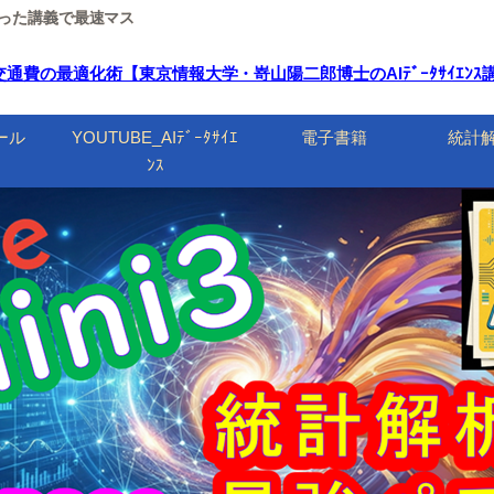
ルを使った講義で最速マス
の最適化術【東京情報大学・嵜山陽二郎博士のAIﾃﾞｰﾀｻｲｴﾝｽ講座】 | 
ール
YOUTUBE_AIﾃﾞｰﾀｻｲｴ
電子書籍
統計
ﾝｽ