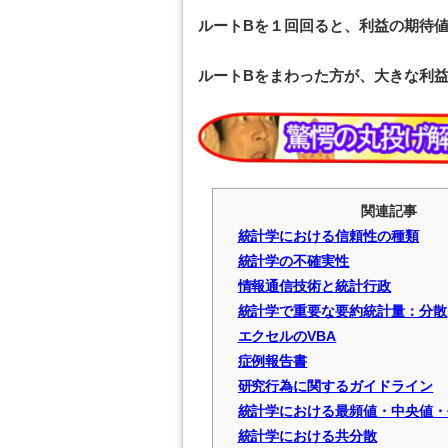
ルートBを１回回ると、利益の期待値
ルートBをまわった方が、大きな利
関連記事
統計学における信頼性の種類
統計学の不確実性
情報通信技術と統計行政
統計学で重要な要約統計量：分散
エクセルのVBA
症例報告書
研究行為に関するガイドライン
統計学における最頻値・中央値・
統計学における共分散