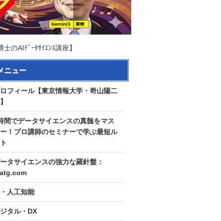
Iﾃﾞｰﾀｻｲｴﾝｽ講座】
メニュー
ロフィール【東京情報大学・嵜山陽二
】
時間でデータサイエンスの真髄をマス
ー！プロ講師のセミナーで学ぶ最短ル
ト
ータサイエンスの強力な羅針盤：
tatg.com
I・人工知能
ジタル・DX