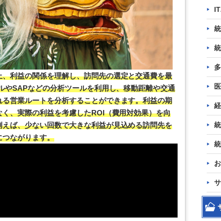
I
統
統
多
上、利益の関係を理解し、訪問先の選定と交通費を最
医
ルやSAPなどの分析ツールを利用し、移動距離や交通
れる営業ルートを分析することができます。利益の期
経
く、実際の利益を考慮したROI（費用対効果）を向
統
例えば、少ない回数で大きな利益が見込める訪問先を
につながります。
統
お
サ