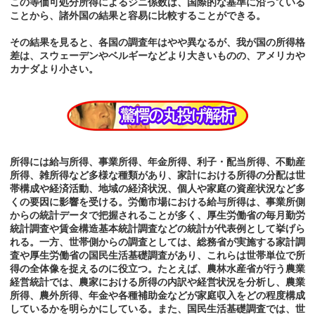
この等価可処分所得によるジニ係数は、国際的な基準に沿っている
ことから、諸外国の結果と容易に比較することができる。
その結果を見ると、各国の調査年はやや異なるが、我が国の所得格
差は、スウェーデンやベルギーなどより大きいものの、アメリカや
カナダより小さい。
所得には給与所得、事業所得、年金所得、利子・配当所得、不動産
所得、雑所得など多様な種類があり、家計における所得の分配は世
帯構成や経済活動、地域の経済状況、個人や家庭の資産状況など多
くの要因に影響を受ける。労働市場における給与所得は、事業所側
からの統計データで把握されることが多く、厚生労働省の毎月勤労
統計調査や賃金構造基本統計調査などの統計が代表例として挙げら
れる。一方、世帯側からの調査としては、総務省が実施する家計調
査や厚生労働省の国民生活基礎調査があり、これらは世帯単位で所
得の全体像を捉えるのに役立つ。たとえば、農林水産省が行う農業
経営統計では、農家における所得の内訳や経営状況を分析し、農業
所得、農外所得、年金や各種補助金などが家庭収入をどの程度構成
しているかを明らかにしている。また、国民生活基礎調査では、世