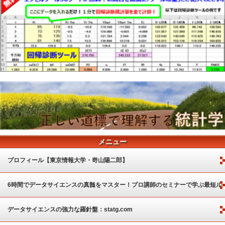
メニュー
プロフィール【東京情報大学・嵜山陽二郎】
6時間でデータサイエンスの真髄をマスター！プロ講師のセミナーで学ぶ最短ル
ート
データサイエンスの強力な羅針盤：statg.com