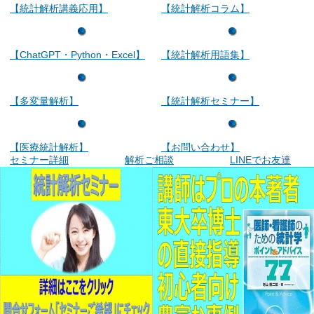
【統計解析講義応用】
【統計解析コラム】
【ChatGPT・Python・Excel】
【統計解析用語集】
【多変量解析】
【統計解析セミナー】
【医療統計解析】
【お問い合わせ】
セミナー詳細
解析ご相談
LINEでお友達