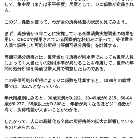
して、集中度（または不平等度）尺度として、ジニ係数が定義され
る。
このジニ係数を使って、わが国の所得格差の状況を見てみよう。
まず、総務省が５年ごとに実施している全国消費実態調査の結果を
用い、OECDで採用されている国際的な枠組みに沿って、等価世帯
人員で調整した可処分所得（等価可処分所得）を計算する。
等価可処分所得とは、世帯当たり所得が同水準であっても世帯人員
によって１人当たりの効用水準が異なることを考慮して、世帯の年
間可処分所得を等価世帯人員で調整したものである。
この等価可処分所得によりジニ係数を計算すると、1999年の総世
帯では、0.273となっている。
年代階級別にみると、30歳未満が0.222、30-49歳が0.235、50-64
歳が0.277、65歳以上が0.308と、年齢が高くなるほどジニ係数が
高く、所得格差が大きいことがわかる。
したがって、人口の高齢化も全体の所得格差の拡大に影響している
ものとみられる。