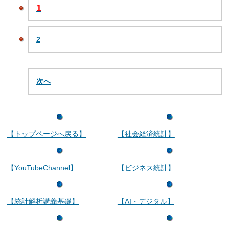
1
2
次へ
【トップページへ戻る】
【社会経済統計】
【YouTubeChannel】
【ビジネス統計】
【統計解析講義基礎】
【AI・デジタル】