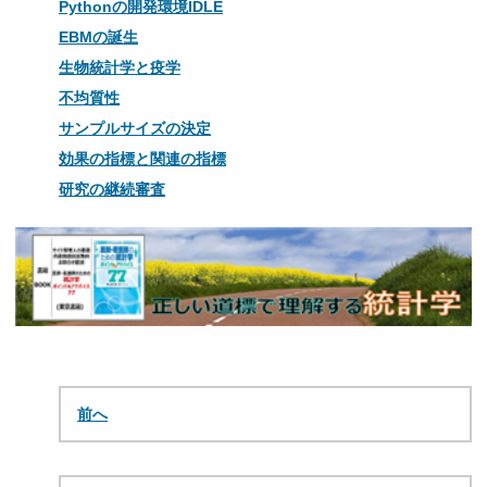
Pythonの開発環境IDLE
EBMの誕生
生物統計学と疫学
不均質性
サンプルサイズの決定
効果の指標と関連の指標
研究の継続審査
前へ