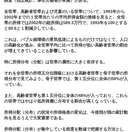
調査（指定統計。厚生労働省が実施）がある。
全世帯、高齢者世帯および児童のいる世帯について、1993年から
2002年までの１世帯当たりの平均所得金額の推移を見ると、全世
帯の所得では2002年の総所得は589.3万円で、1993年を100とする
と89.6と１割減少している。
これは、バブル崩壊後の景気低迷によるものだけではなくて、人口
の高齢化が進み、全世帯平均に比べて所得が低い高齢者世帯の割合
が増えてきていることも影響している。
特に所得分布（分配）は世帯の属性に大きく依存する。
それを全世帯の所得五分位階級における高齢者世帯と母子世帯の所
得分布で見てみよう。母子世帯では、第１五分位に全体の58%が入
っている。
また、高齢者世帯も第１五分位に全体の48%が入っており、これら
の世帯ではやはり低所得層に分布する割合が高くなっている。
所得分配（分布）の状況や所得格差の変化は、今後我が国の家計動
向を見るうえで大変重要である。
所得分配（分布）が集中している程度を数値で把握する方法とし