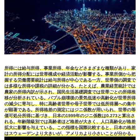
所得には給与所得、事業所得、年金などさまざまな種類があり、家
計の所得分配には世帯構成や経済活動が影響する。事業所側から把
握する労働需要統計は給与所得が中心である一方、世帯側の調査で
は多様な所得や課税の詳細が分かる。たとえば、農業経営統計では
農家の所得内訳が示され、国民生活基礎調査では世帯ごとの所得推
移が分析されている。バブル崩壊後の景気低迷や高齢化が世帯所得
の減少に寄与し、特に高齢者世帯や母子世帯では低所得層への集中
が顕著である。所得格差の測定にはジニ係数が用いられ、世帯の等
価可処分所得に基づき、日本の1999年のジニ係数は0.273と算出さ
れる。年齢階級別では高齢者ほど格差が大きく、人口高齢化が格差
拡大に影響を与えている。この指標を国際比較すると、日本の格差
はスウェーデンより大きいが、アメリカより小さいことが分かる。