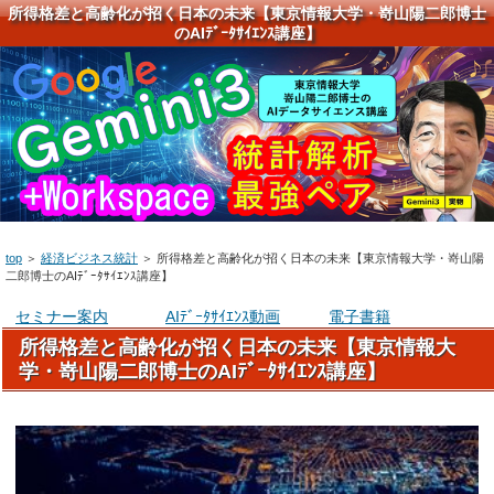
所得格差と高齢化が招く日本の未来【東京情報大学・嵜山陽二郎博士
のAIﾃﾞｰﾀｻｲｴﾝｽ講座】
top
＞
経済ビジネス統計
＞
所得格差と高齢化が招く日本の未来【東京情報大学・嵜山陽
二郎博士のAIﾃﾞｰﾀｻｲｴﾝｽ講座】
セミナー案内
AIﾃﾞｰﾀｻｲｴﾝｽ動画
電子書籍
所得格差と高齢化が招く日本の未来【東京情報大
学・嵜山陽二郎博士のAIﾃﾞｰﾀｻｲｴﾝｽ講座】