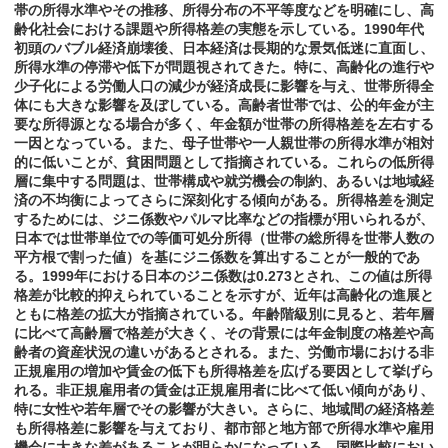
帯の所得水準やその推移、所得分布の不平等度などを明確にし、高
齢化社会における課題や所得格差の実態を示している。1990年代
初頭のバブル経済崩壊後、日本経済は長期的な景気低迷に直面し、
所得水準の停滞や低下が問題視されてきた。特に、高齢化の進行や
少子化による労働人口の減少が経済成長に影響を与え、世帯所得全
体にも大きな影響を及ぼしている。高齢者世帯では、公的年金が主
要な所得源となる場合が多く、年金額が世帯の所得格差を左右する
一因となっている。また、母子世帯や一人親世帯の所得水準が相対
的に低いことが、貧困問題として指摘されている。これらの低所得
層に集中する問題は、世帯構成や就労機会の制約、あるいは地域経
済の不均衡によってさらに深刻化する傾向がある。所得格差を測定
するためには、ジニ係数やパルマ比率などの指標が用いられるが、
日本では世帯単位での等価可処分所得（世帯の総所得を世帯人数の
平方根で割った値）を基にジニ係数を算出することが一般的であ
る。1999年における日本のジニ係数は0.273とされ、この値は所得
格差が比較的抑えられていることを示すが、近年は高齢化の進展と
ともに格差の拡大が指摘されている。年齢階級別に見ると、若年層
に比べて高齢層で格差が大きく、その背景には年金制度の格差や高
齢者の資産状況の違いがあるとされる。また、労働市場における非
正規雇用の増加や賃金の低下も所得格差を広げる要因として挙げら
れる。非正規雇用者の賃金は正規雇用者に比べて低い傾向があり、
特に女性や若年層でその影響が大きい。さらに、地域間の経済格差
も所得格差に影響を与えており、都市部と地方部で所得水準や雇用
機会に大きな差があることが明らかになっている。国際比較におい