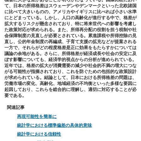
て、日本の所得格差はスウェーデンやデンマークといった北欧諸国
に比べて大きいものの、アメリカやイギリスに比べれば小さい水準
にとどまっている。しかし、人口の高齢化が進行する中で、格差が
拡大するリスクが懸念されており、特に将来世代への影響を考慮し
た政策対応が求められる。また、所得再分配の役割を担う税制や社
会保障制度の見直しが必要とされている。累進課税や所得控除の見
直し、公的年金制度の再編成、子育て支援の拡充などが提案される
一方で、それらがどの程度格差是正に効果をもたらすかについては
議論の余地がある。さらに、所得格差が経済成長や社会の安定に及
ぼす影響についても、経済学的視点からの分析が進められている。
近年では、格差の拡大が消費需要の減少や社会的不満の増大につな
がる可能性が指摘されており、これを防ぐための包括的な政策設計
が求められている。結論として、日本における所得格差の問題は、
労働市場の変化、高齢化、地域経済の不均衡といった多様な要因に
起因しており、これらを総合的に理解し、適切に対応することが必
要である。
関連記事
再現可能性を簡単に
統計学における標準偏差の具体的意味
統計学における信頼性