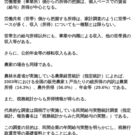
労働需要（事業所）側からの所得の把握は、個人ベースでの賃金
（給与）所得が中心となる。
労働共有（世帯）側から把握する所得は、家計調査のように世帯ベ
ースが多く、収入（所得）についても一種類とは限らない。
世帯主の給与所得以外にも、事業や内職による収入、他の世帯員の
収入等がある。
さらに、公的年金等の移転収入もある。
農家の場合も同様である。
農林水産省が実施している農業経営統計（指定統計）によれば、
2003年における全国の販売農家１戸当たりの総所得の内訳は農業
所得（14.3%）、農外所得（56.0%）、年金等（29.6%）である。
また、税務統計からも所得情報が得られる。
代表的な調査は国税庁が実施している民間給与実態統計調査（指定
統計。報告書名は「税務統計からみた民間給与の実態」）である。
この調査の目的は、民間企業の年間給与実態を明らかにし、税務行
政運営等の基礎資料とすることにある。