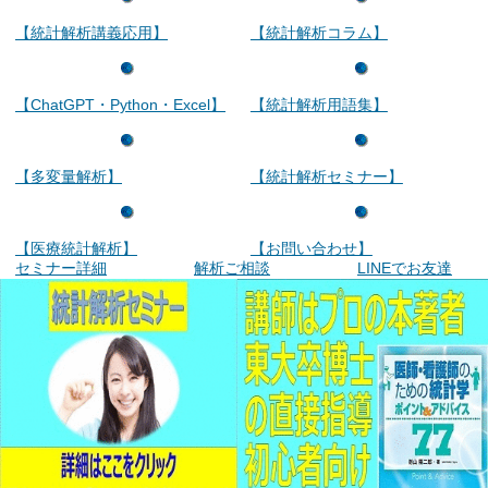
【統計解析講義応用】
【統計解析コラム】
【ChatGPT・Python・Excel】
【統計解析用語集】
【多変量解析】
【統計解析セミナー】
【医療統計解析】
【お問い合わせ】
セミナー詳細
解析ご相談
LINEでお友達