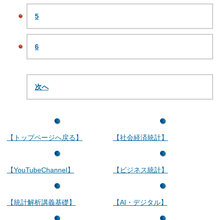
5
6
次へ
【トップページへ戻る】
【社会経済統計】
【YouTubeChannel】
【ビジネス統計】
【統計解析講義基礎】
【AI・デジタル】