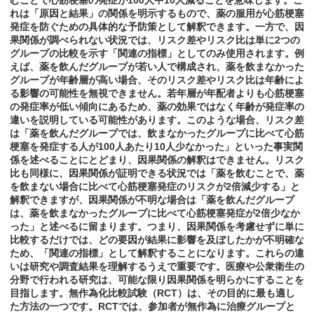
むことで心筋梗塞の発症が100人中10人減ることを意味します。こ
れは「原因と結果」の関係を明示するもので、薬の服用が心筋梗塞
発症を防ぐための具体的な予防策として解釈できます。一方で、因
果関係が調べられない状況では、リスク差やリスク比は単に2つの
グループの比較を示す「関連の指標」としてのみ使用されます。例
えば、薬を飲んだグループが若い人で構成され、薬を飲まなかった
グループが年齢層が高い場合、そのリスク差やリスク比は年齢によ
る影響の可能性を無視できません。若年層が年配者よりも心筋梗塞
の発症率が低い傾向にあるため、薬の効果ではなく年齢が発症率の
違いを説明している可能性があります。このような場合、リスク差
は「薬を飲んだグループでは、飲まなかったグループに比べて心筋
梗塞を発症する人が100人あたり10人少なかった」といった事実関
係を述べることにとどまり、因果関係の解釈はできません。リスク
比も同様に、因果関係が証明できる状況では「薬を飲むことで、薬
を飲まない場合に比べて心筋梗塞発症のリスクが2倍減少する」と
解釈できますが、因果関係が不明な場合は「薬を飲んだグループ
は、薬を飲まなかったグループに比べて心筋梗塞発症が2倍少なか
った」と述べるに留まります。つまり、因果関係を考慮せずに単に
比較するだけでは、どの要因が結果に影響を及ぼしたかが不明確な
ため、「関連の指標」として解釈することになります。これらの違
いは研究や調査結果を理解するうえで重要です。医療や公衆衛生の
分野で行われる研究は、可能な限り因果関係を明らかにすることを
目指します。無作為化比較試験（RCT）は、その目的に最も適し
た方法の一つです。RCTでは、参加者が無作為に治療グループと