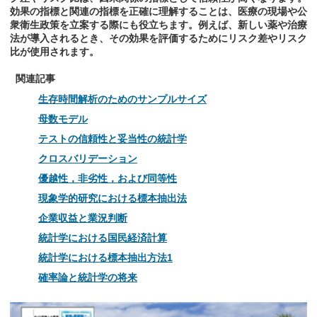
効果の指標と関連の指標を正確に理解することは、医療の現場や公
衆衛生政策を立案する際にも役立ちます。例えば、新しい薬や治療
法が導入されるとき、その効果を評価するためにリスク差やリスク
比が使用されます。
関連記事
生存時間解析のためのサンプルサイズ
母数モデル
テストの信頼性と妥当性の統計学
クロスバリデーション
優越性，非劣性，および同等性
現象学的研究における標本抽出法
企業収益と業況判断
統計学における国民経済計算
統計学における標本抽出方法1
確率論と統計学の将来