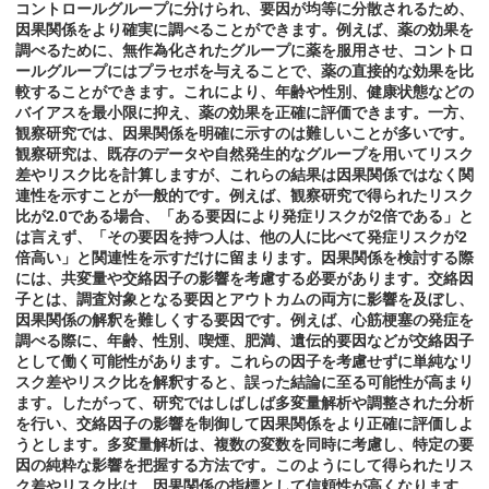
コントロールグループに分けられ、要因が均等に分散されるため、
因果関係をより確実に調べることができます。例えば、薬の効果を
調べるために、無作為化されたグループに薬を服用させ、コントロ
ールグループにはプラセボを与えることで、薬の直接的な効果を比
較することができます。これにより、年齢や性別、健康状態などの
バイアスを最小限に抑え、薬の効果を正確に評価できます。一方、
観察研究では、因果関係を明確に示すのは難しいことが多いです。
観察研究は、既存のデータや自然発生的なグループを用いてリスク
差やリスク比を計算しますが、これらの結果は因果関係ではなく関
連性を示すことが一般的です。例えば、観察研究で得られたリスク
比が2.0である場合、「ある要因により発症リスクが2倍である」と
は言えず、「その要因を持つ人は、他の人に比べて発症リスクが2
倍高い」と関連性を示すだけに留まります。因果関係を検討する際
には、共変量や交絡因子の影響を考慮する必要があります。交絡因
子とは、調査対象となる要因とアウトカムの両方に影響を及ぼし、
因果関係の解釈を難しくする要因です。例えば、心筋梗塞の発症を
調べる際に、年齢、性別、喫煙、肥満、遺伝的要因などが交絡因子
として働く可能性があります。これらの因子を考慮せずに単純なリ
スク差やリスク比を解釈すると、誤った結論に至る可能性が高まり
ます。したがって、研究ではしばしば多変量解析や調整された分析
を行い、交絡因子の影響を制御して因果関係をより正確に評価しよ
うとします。多変量解析は、複数の変数を同時に考慮し、特定の要
因の純粋な影響を把握する方法です。このようにして得られたリス
ク差やリスク比は、因果関係の指標として信頼性が高くなります。