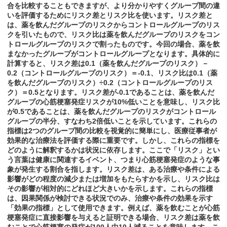
合を比較することもできますが、より分かりやすくグループ間の違
いを評価するためにリスク差とリスク比を使います。リスク差と
は、薬を飲んだグループのリスクからコントロールグループのリス
クを引いたもので、リスク比は薬を飲んだグループのリスクをコン
トロールグループのリスクで割ったものです。今回の場合、薬を飲
まなかったグループがコントロールグループとなります。具体的に
計算すると、リスク差は0.1（薬を飲んだグループのリスク）－
0.2（コントロールグループのリスク）＝-0.1、リスク比は0.1（薬
を飲んだグループのリスク）÷0.2（コントロールグループのリス
ク）＝0.5となります。リスク差が-0.1であることは、薬を飲んだ
グループの心筋梗塞発症リスクが10%低いことを意味し、リスク比
が0.5であることは、薬を飲んだグループのリスクがコントロール
グループの半分、すなわち2倍低いことを示しています。これらの
指標は2つのグループ間の比較を視覚的に簡単にし、医療従事者が
効果的な治療法を評価する際に重要です。しかし、これらの指標を
どのように解釈するかは状況に依存します。ここで「リスク」とい
う言葉は健康に関連するイベント、つまり心筋梗塞発症のような事
象が発生する割合を指します。リスク差は、ある治療や条件による
影響がどの程度の減少または増加をもたらすかを示し、リスク比は
その影響が相対的にどれほど大きいかを示します。これらの指標
は、因果関係が検討できる状況でのみ、治療や条件の効果を示す
「効果の指標」として使用できます。例えば、薬を飲むことが心筋
梗塞発症に直接影響を与えると証明できる場合、リスク差は薬を飲