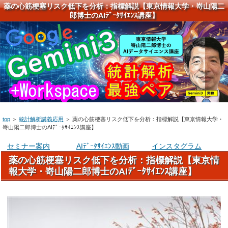
薬の心筋梗塞リスク低下を分析：指標解説【東京情報大学・嵜山陽二
郎博士のAIﾃﾞｰﾀｻｲｴﾝｽ講座】
top
＞
統計解析講義応用
＞
薬の心筋梗塞リスク低下を分析：指標解説【東京情報大学・
嵜山陽二郎博士のAIﾃﾞｰﾀｻｲｴﾝｽ講座】
セミナー案内
AIﾃﾞｰﾀｻｲｴﾝｽ動画
インスタグラム
薬の心筋梗塞リスク低下を分析：指標解説【東京情
報大学・嵜山陽二郎博士のAIﾃﾞｰﾀｻｲｴﾝｽ講座】