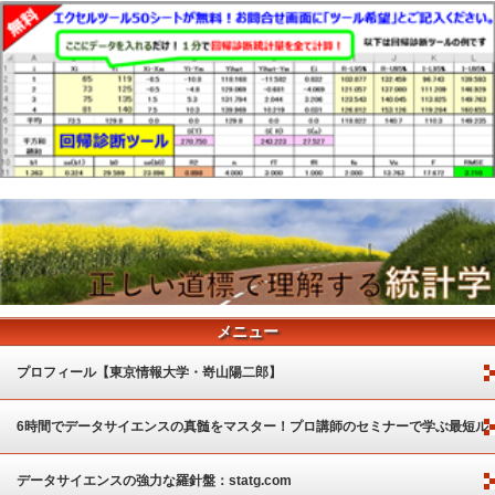
メニュー
プロフィール【東京情報大学・嵜山陽二郎】
6時間でデータサイエンスの真髄をマスター！プロ講師のセミナーで学ぶ最短ル
ート
データサイエンスの強力な羅針盤：statg.com