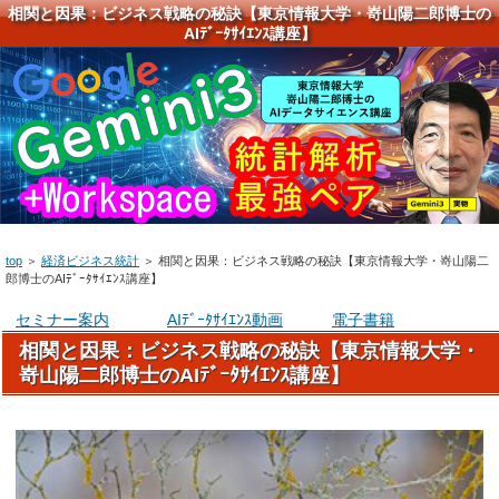
相関と因果：ビジネス戦略の秘訣【東京情報大学・嵜山陽二郎博士の
AIﾃﾞｰﾀｻｲｴﾝｽ講座】
top
＞
経済ビジネス統計
＞
相関と因果：ビジネス戦略の秘訣【東京情報大学・嵜山陽二
郎博士のAIﾃﾞｰﾀｻｲｴﾝｽ講座】
セミナー案内
AIﾃﾞｰﾀｻｲｴﾝｽ動画
電子書籍
相関と因果：ビジネス戦略の秘訣【東京情報大学・
嵜山陽二郎博士のAIﾃﾞｰﾀｻｲｴﾝｽ講座】