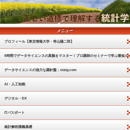
メニュー
プロフィール【東京情報大学・嵜山陽二郎】
6時間でデータサイエンスの真髄をマスター！プロ講師のセミナーで学ぶ最短ル
ート
データサイエンスの強力な羅針盤：statg.com
AI・人工知能
デジタル・DX
ITパスポート
統計解析講義基礎