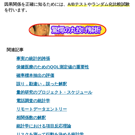
因果関係を正確に知るためには、
A/Bテスト
や
ランダム化比較試験
を行います。
関連記事
事実の統計的誇張
保健医療のためのQOL測定値の重要性
確率標本抽出の評価
誤り，勘違い，誤った解釈
量的研究のプロジェクト・スケジュール
電話調査の統計学
リモートデータエントリー
相関係数の解釈
統計学における項目反応理論
リスクを測って行動を決める統計学