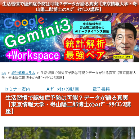
生活習慣で認知症予防は可能？データが語る真実【東京情報大学・嵜
山陽二郎博士のAIﾃﾞｰﾀｻｲｴﾝｽ講座】
top
＞
統計解析コラム
＞
生活習慣で認知症予防は可能？データが語る真実【東京情報大
学・嵜山陽二郎博士のAIﾃﾞｰﾀｻｲｴﾝｽ講座】
セミナー案内
AIﾃﾞｰﾀｻｲｴﾝｽ動画
電子書籍
生活習慣で認知症予防は可能？データが語る真実
【東京情報大学・嵜山陽二郎博士のAIﾃﾞｰﾀｻｲｴﾝｽ講
座】