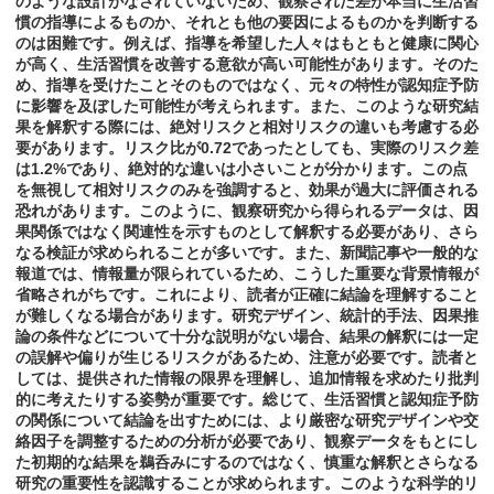
のような設計がなされていないため、観察された差が本当に生活習
慣の指導によるものか、それとも他の要因によるものかを判断する
のは困難です。例えば、指導を希望した人々はもともと健康に関心
が高く、生活習慣を改善する意欲が高い可能性があります。そのた
め、指導を受けたことそのものではなく、元々の特性が認知症予防
に影響を及ぼした可能性が考えられます。また、このような研究結
果を解釈する際には、絶対リスクと相対リスクの違いも考慮する必
要があります。リスク比が0.72であったとしても、実際のリスク差
は1.2%であり、絶対的な違いは小さいことが分かります。この点
を無視して相対リスクのみを強調すると、効果が過大に評価される
恐れがあります。このように、観察研究から得られるデータは、因
果関係ではなく関連性を示すものとして解釈する必要があり、さら
なる検証が求められることが多いです。また、新聞記事や一般的な
報道では、情報量が限られているため、こうした重要な背景情報が
省略されがちです。これにより、読者が正確に結論を理解すること
が難しくなる場合があります。研究デザイン、統計的手法、因果推
論の条件などについて十分な説明がない場合、結果の解釈には一定
の誤解や偏りが生じるリスクがあるため、注意が必要です。読者と
しては、提供された情報の限界を理解し、追加情報を求めたり批判
的に考えたりする姿勢が重要です。総じて、生活習慣と認知症予防
の関係について結論を出すためには、より厳密な研究デザインや交
絡因子を調整するための分析が必要であり、観察データをもとにし
た初期的な結果を鵜呑みにするのではなく、慎重な解釈とさらなる
研究の重要性を認識することが求められます。このような科学的リ