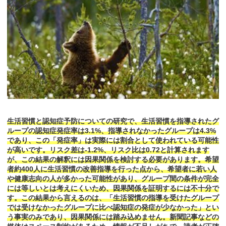
生活習慣と認知症予防についての研究で、生活習慣を指導されたグ
ループの認知症発症率は3.1%、指導されなかったグループは4.3%
であり、この「発症率」は実際には割合として使われている可能性
が高いです。リスク差は-1.2%、リスク比は0.72と計算されます
が、この結果の解釈には因果関係を検討する必要があります。希望
者約400人に生活習慣の改善指導を行った点から、希望者に若い人
や健康志向の人が多かった可能性があり、グループ間の条件が完全
には等しいとは考えにくいため、因果関係を証明するには不十分で
す。この結果から言えるのは、「生活習慣の指導を受けたグループ
では受けなかったグループに比べ認知症の発症が少なかった」とい
う事実のみであり、因果関係には踏み込めません。新聞記事などの