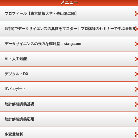
メニュー
プロフィール【東京情報大学・嵜山陽二郎】
6時間でデータサイエンスの真髄をマスター！プロ講師のセミナーで学ぶ最短ル
ート
データサイエンスの強力な羅針盤：statg.com
AI・人工知能
デジタル・DX
ITパスポート
統計解析講義基礎
統計解析講義応用
多変量解析