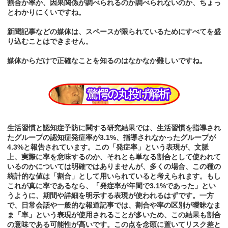
割合か率か、因果関係が調べられるのか調べられないのか、ちょっ
とわかりにくいですね。
新聞記事などの媒体は、スペースが限られているためにすべてを盛
り込むことはできません。
媒体からだけで正確なことを知るのはなかなか難しいですね。
生活習慣と認知症予防に関する研究結果では、生活習慣を指導され
たグループの認知症発症率が3.1%、指導されなかったグループが
4.3%と報告されています。この「発症率」という表現が、文脈
上、実際に率を意味するのか、それとも単なる割合として使われて
いるのかについては明確ではありませんが、多くの場合、この種の
統計的な値は「割合」として用いられていると考えられます。もし
これが真に率であるなら、「発症率が年間で3.1%であった」とい
うように、期間や詳細を明示する表現が使われるはずです。一方
で、日常会話や一般的な報道記事では、割合や率の区別が曖昧なま
ま「率」という表現が使用されることが多いため、この結果も割合
の意味である可能性が高いです。この点を念頭に置いてリスク差と