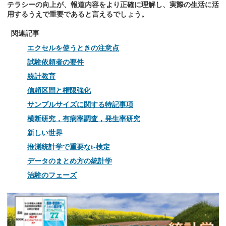
テラシーの向上が、報道内容をより正確に理解し、実際の生活に活
用するうえで重要であると言えるでしょう。
関連記事
エクセルを使うときの注意点
試験依頼者の要件
統計教育
信頼区間と権限強化
サンプルサイズに関する特記事項
横断研究，有病率調査，発生率研究
新しい世界
推測統計学で重要なt-検定
データのまとめ方の統計学
治験のフェーズ