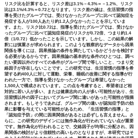
リスク比を計算すると、リスク差は3.1%－4.3%＝－1.2%、リスク
比は3.1%/4.3%＝0.72となります。リスク差の値は、生活習慣の指
導を受けたグループでは、受けなかったグループに比べて認知症を
発症する人が100人あたり約1.2人少なかったことを示していま
す。また、リスク比0.72は、指導を受けたグループでは、受けなか
ったグループに比べて認知症発症のリスクが0.72倍、つまり約1.4
倍（1/0.72）低かったことを示しています。しかし、この結果の解
釈には慎重さが求められます。このような観察的なデータから因果
関係を導くには、因果推論の条件を満たしているかどうかを検討す
る必要があるからです。因果推論の基本的な条件のひとつは、調べ
たい要因以外のすべての条件がグループ間で等しいこと、つまり交
絡因子が存在しないことです。この研究では、生活習慣の指導を希
望する約400人に対して運動、栄養、睡眠の改善に関する指導が行
われた一方で、指導を受けなかったグループは希望しなかった
1,500人で構成されています。この点を考慮すると、希望者ほど相
対的に若い人が多い、または健康志向の人が多い可能性があり、生
活習慣以外の因子においてグループ間に違いがあった可能性が指摘
されます。もしそうであれば、グループ間の違いが認知症予防の効
果に影響を与えている可能性があるため、「生活習慣の指導」と
「認知症予防」の間に因果関係があるとは必ずしも言えません。さ
らに、この研究のデザインには無作為化が行われていない点が重要
です。無作為化が行われることで、交絡因子が均等に分配され、因
果関係の検討がより信頼性の高いものとなりますが、本研究ではそ