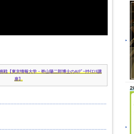
【東京情報大学・嵜山陽二郎博士のAIﾃﾞｰﾀｻｲｴﾝｽ講
座】
2