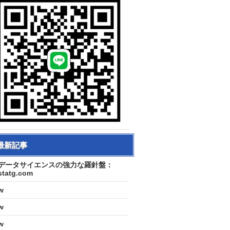
最新記事
データサイエンスの強力な羅針盤：
statg.com
w
w
w