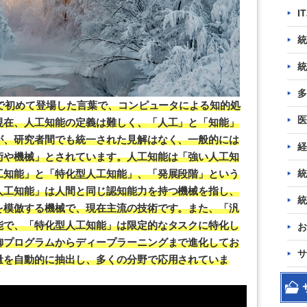
I
統
統
多
議で初めて登場した言葉で、コンピュータによる知的処
医
現在、人工知能の定義は難しく、「人工」と「知能」
が、研究者間でも統一された見解はなく、一般的には
経
術や機械」とされています。人工知能は「強い人工知
統
工知能」と「特化型人工知能」、「発展段階」という
人工知能」は人間と同じ認知能力を持つ機械を指し、
統
を模倣する機械で、現在主流の技術です。また、「汎
能で、「特化型人工知能」は限定的なタスクに特化し
お
御プログラムからディープラーニングまで進化してお
サ
量を自動的に抽出し、多くの分野で応用されていま