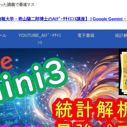
ルを使った講義で最速マス
嵜山陽二郎博士のAIﾃﾞｰﾀｻｲｴﾝｽ講座】 | Google Gemin
ール
YOUTUBE_AIﾃﾞｰﾀｻｲｴ
電子書籍
統計
ﾝｽ