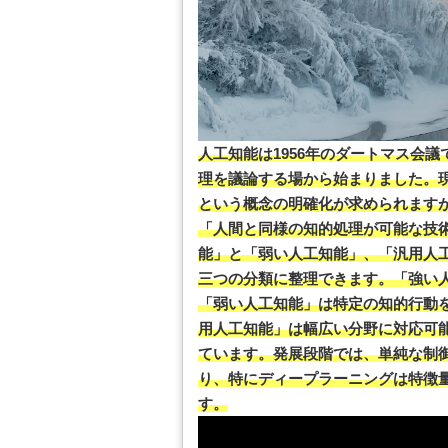
人工知能は1956年のダートマス会
理を議論する場から始まりました。
という概念の明確化が求められます
「人間と同様の知的処理が可能な技
能」と「弱い人工知能」、「汎用人
三つの分類に整理できます。「強い
「弱い人工知能」は特定の知的行動
用人工知能」は幅広い分野に対応可
ています。発展段階では、単純な制
り、特にディープラーニングは特徴
す。