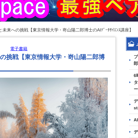
未来への挑戦【東京情報大学・嵜山陽二郎博士のAIﾃﾞｰﾀｻｲｴﾝｽ講座】
電子書籍
の挑戦【東京情報大学・嵜山陽二郎博
プ
郎
6
タ
ー
デ
s
A
デ