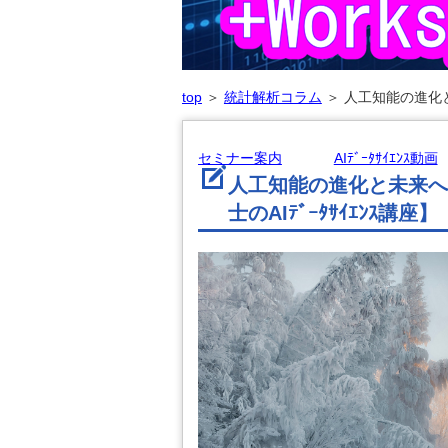
top
＞
統計解析コラム
＞
人工知能の進化と
セミナー案内
AIﾃﾞｰﾀｻｲｴﾝｽ動画
人工知能の進化と未来へ
士のAIﾃﾞｰﾀｻｲｴﾝｽ講座】