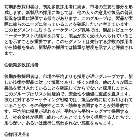
前期多数採用者は、初期多数採用者に続き、市場の主要な部分を形
成します。新製品の採用に際しては、他の人々の意見や製品の普及
状況を慎重に評価する傾向があります。このグループは、製品が実
際に彼らのニーズに合っていることを確認したいと考えています。
このセグメントに対するマーケティング戦略では、製品レビューや
ユーザーテストの結果を共有し、製品が広く受け入れられているこ
とを示すことが重要です。このセグメントは先行する少数の採用者
から情報を集め、新製品の採用では慎重な態度を示す人と評価され
ます。
④後期多数採用者
後期多数採用者は、市場の平均よりも採用が遅いグループです。新
しい技術や製品に対して慎重であり、多くの場合、他の人々が既に
製品を受け入れていることを確認してからでないと採用しません。
このグループはリスク回避的で、安全性や価値に重点を置きます。
彼らに対するマーケティング戦略では、製品が既に広く採用されて
いることや、その利便性とコスト効率を強調することが効果的で
す。平均的に採用が遅れるが、平均から平均＋シグマで採用する
人。社会全体が採用し終わったあとでようやく採用する人たちで、
用心深い、あるいは流行に惑わされない態度をもちます。
⑤採用遅滞者