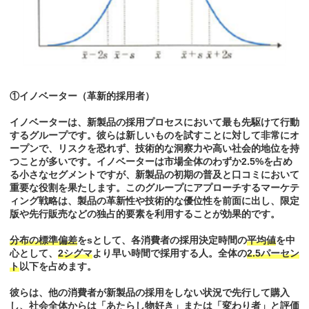
①イノベーター（革新的採用者）
イノベーターは、新製品の採用プロセスにおいて最も先駆けて行動
するグループです。彼らは新しいものを試すことに対して非常にオ
ープンで、リスクを恐れず、技術的な洞察力や高い社会的地位を持
つことが多いです。イノベーターは市場全体のわずか2.5%を占め
る小さなセグメントですが、新製品の初期の普及と口コミにおいて
重要な役割を果たします。このグループにアプローチするマーケテ
ィング戦略は、製品の革新性や技術的な優位性を前面に出し、限定
版や先行販売などの独占的要素を利用することが効果的です。
分布の標準偏差
をsとして、各消費者の採用決定時間の
平均値
を中
心として、
2シグマ
より早い時間で採用する人。全体の
2.5パーセン
ト
以下を占めます。
彼らは、他の消費者が新製品の採用をしない状況で先行して購入
し、社会全体からは「あたらし物好き」または「変わり者」と評価