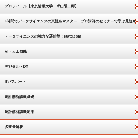
プロフィール【東京情報大学・嵜山陽二郎】
6時間でデータサイエンスの真髄をマスター！プロ講師のセミナーで学ぶ最短ル
ート
データサイエンスの強力な羅針盤：statg.com
AI・人工知能
デジタル・DX
ITパスポート
統計解析講義基礎
統計解析講義応用
多変量解析