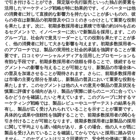
で引き付けることができ、限定版や先行販売といった独占的要素を
活用したマーケティング戦略が特に効果的です。イノベーターは他
の消費者に対して直接的な影響力を持たないことが多いものの、彼
らの存在は新製品の初期普及や口コミのきっかけとして重要な役割
を果たします。次に、初期多数採用者は累積で市場の約16%を占め
るセグメントで、イノベーターに次いで新製品を採用します。この
グループは、社会内で意見リーダーとしての役割を果たすことが多
く、他の消費者に対して大きな影響を与えます。初期多数採用者へ
のアプローチでは、製品の実用性と社会的承認を強調することが重
要です。口コミやソーシャルメディアを活用したプロモーションも
有効な手段です。初期多数採用者の信頼を得ることで、後続するセ
グメントへの影響を与えることが可能となり、新製品の市場全体へ
の普及を加速させることが期待されます。さらに、前期多数採用者
は市場の主要な部分を形成し、新製品の普及において重要な役割を
果たします。このセグメントは他の人々の意見や製品の普及状況を
慎重に評価する傾向があり、製品が実際に彼らのニーズに合ってい
るかどうかを確認したいと考えています。このグループに対するマ
ーケティング戦略では、製品レビューやユーザーテストの結果を共
有し、製品が広く受け入れられていることを示すことが重要です。
具体的な成果や信頼性を強調することで、前期多数採用者の関心を
引き付けることが可能となります。後期多数採用者は新製品の採用
に関して平均よりも遅い傾向があり、多くの場合、他の人々が既に
製品を受け入れていることを確認してからでないと採用に踏み切り
ません。このセグメントはリスク回避的で、安全性や価値に重点を