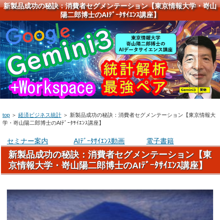
新製品成功の秘訣：消費者セグメンテーション【東京情報大学・嵜山
陽二郎博士のAIﾃﾞｰﾀｻｲｴﾝｽ講座】
top
＞
経済ビジネス統計
＞
新製品成功の秘訣：消費者セグメンテーション【東京情報大
学・嵜山陽二郎博士のAIﾃﾞｰﾀｻｲｴﾝｽ講座】
セミナー案内
AIﾃﾞｰﾀｻｲｴﾝｽ動画
電子書籍
新製品成功の秘訣：消費者セグメンテーション【東
京情報大学・嵜山陽二郎博士のAIﾃﾞｰﾀｻｲｴﾝｽ講座】