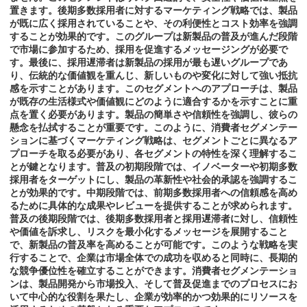
置きます。後期多数採用者に対するマーケティング戦略では、製品
が既に広く採用されていることや、その利便性とコスト効率を強調
することが効果的です。このグループは新製品の普及が進んだ段階
で市場に参加するため、採用を促進するメッセージングが必要で
す。最後に、採用遅滞者は新製品の採用が最も遅いグループであ
り、伝統的な価値観を重んじ、新しいものや変化に対して強い抵抗
感を示すことがあります。このセグメントへのアプローチは、製品
が既存の生活様式や価値観にどのように適合するかを示すことに重
点を置く必要があります。製品の簡単さや信頼性を強調し、彼らの
懸念を払拭することが重要です。このように、消費者セグメンテー
ションに基づくマーケティング戦略は、セグメントごとに異なるア
プローチを取る必要があり、各セグメントの特性を深く理解するこ
とが鍵となります。普及の初期段階では、イノベーターや初期多数
採用者をターゲットにし、製品の革新性や社会的承認を強調するこ
とが効果的です。中期段階では、前期多数採用者への信頼感を高め
るために具体的な成果やレビューを提供することが求められます。
普及の後期段階では、後期多数採用者と採用遅滞者に対し、信頼性
や価値を訴求し、リスクを最小化するメッセージを展開すること
で、新製品の普及率を高めることが可能です。このような戦略を実
行することで、企業は市場全体での成功を収めると同時に、長期的
な競争優位性を確立することができます。消費者セグメンテーショ
ンは、製品開発から市場投入、そして普及促進までのプロセスにお
いて中心的な役割を果たし、企業が効率的かつ効果的にリソースを