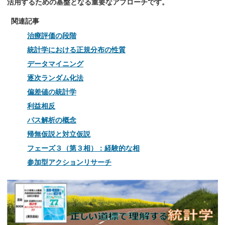
活用するための基盤となる重要なアプローチです。
関連記事
治療評価の段階
統計学における正規分布の性質
データマイニング
逐次ランダム化法
偏差値の統計学
利益相反
パス解析の概念
帰無仮説と対立仮説
フェーズ３（第３相）：経験的な相
参加型アクションリサーチ