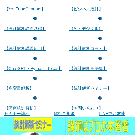
【YouTubeChannel】
【ビジネス統計】
【統計解析講義基礎】
【AI・デジタル】
【統計解析講義応用】
【統計解析コラム】
【ChatGPT・Python・Excel】
【統計解析用語集】
【多変量解析】
【統計解析セミナー】
【医療統計解析】
【お問い合わせ】
セミナー詳細
解析ご相談
LINEでお友達