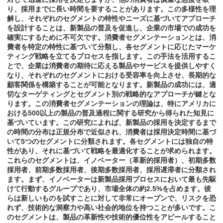
り、採用までに長い時間を要することがあります。この多様性を理
解し、それぞれのセグメントの特性やニーズに基づいてアプローチ
を設計することは、新製品の普及を促進し、企業の市場での成功を
確実にするために不可欠です。消費者セグメンテーションとは、消
費者を特定の特性に基づいて分類し、各セグメントに応じたマーケ
ティング戦略を立てるプロセスを指します。この手法を活用するこ
とで、企業は消費者の期待に応える製品やサービスを提供しやすく
なり、それぞれのセグメントにおける受容率を向上させ、長期的な
顧客関係を構築することが可能となります。新製品の成功には、適
切なターゲティングとセグメント別の戦略的なアプローチが鍵とな
ります。この消費者セグメンテーションの理論は、特にアメリカに
おける500以上の製品の普及過程に関する研究から得られた知見に
基づいています。この研究によれば、新製品の採用を決定するまで
の時間の分布は正規分布で近似され、消費者は採用決定時間に基づ
いて5つのセグメントに分類されます。各セグメントには独自の特
性があり、それに基づいて戦略を最適化することが求められます。
これらのセグメントは、イノベーター（革新的採用者）、初期多数
採用者、前期多数採用者、後期多数採用者、採用遅滞者に分類され
ます。まず、イノベーターは新製品採用プロセスにおいて最も先駆
けて行動するグループであり、市場全体の約2.5%を占めます。彼
らは新しいものを試すことに対して非常にオープンで、リスクを恐
れず、技術的な洞察力や高い社会的地位を持つことが多いです。こ
のセグメントは、製品の革新性や技術的優位性をアピールすること