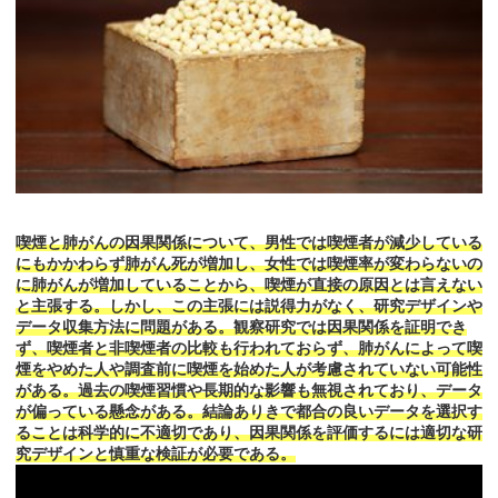
喫煙と肺がんの因果関係について、男性では喫煙者が減少している
にもかかわらず肺がん死が増加し、女性では喫煙率が変わらないの
に肺がんが増加していることから、喫煙が直接の原因とは言えない
と主張する。しかし、この主張には説得力がなく、研究デザインや
データ収集方法に問題がある。観察研究では因果関係を証明でき
ず、喫煙者と非喫煙者の比較も行われておらず、肺がんによって喫
煙をやめた人や調査前に喫煙を始めた人が考慮されていない可能性
がある。過去の喫煙習慣や長期的な影響も無視されており、データ
が偏っている懸念がある。結論ありきで都合の良いデータを選択す
ることは科学的に不適切であり、因果関係を評価するには適切な研
究デザインと慎重な検証が必要である。