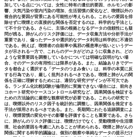
加している点については、女性に特有の遺伝的要因、ホルモンの影
響、大気汚染や室内汚染の増加、生活習慣の変化など、喫煙以外の
複合的な要因が背景にある可能性が考えられる。これらの要因を排
除せずに喫煙との直接的な関係を否定するのは、科学的な手法とし
て不十分である。さらに、主張の根拠となるデータの信頼性にも疑
問が残る。肺がんのリスク評価には、データ収集方法や分析手法が
重要であり、偏ったデータや選択的なデータ利用は科学的に不適切
である。例えば、喫煙者の自殺率や風邪の罹患率が低いというデー
タが示される一方で、これらのデータがどのように収集され、どの
ような背景要因を調整しているかについては明確な説明がない場
合、そのデータの有用性には限界がある。また、結論ありきでデー
タを都合よく選択する「データのつまみ食い」は、科学の本質に反
する行為であり、厳しく批判されるべきである。喫煙と肺がんの関
係を正確に理解するためには、適切な研究デザインが不可欠であ
る。ランダム化比較試験が倫理的に実施できない場合には、前向き
コホート研究やケースコントロール研究など、因果関係を検証する
ための方法論的に厳密な観察研究が必要である。これらの研究で
は、喫煙以外のリスク因子を統計的に調整し、因果関係を推定する
手法が採用されるべきである。また、長期間にわたる追跡調査によ
り、喫煙習慣の変化やその影響を評価することも重要である。さら
に、肺がんのリスク評価には、喫煙だけでなく、受動喫煙や生活環
境、社会的要因を考慮に入れることが求められる。喫煙と肺がんの
関係に関する科学的議論は、個別の観察や単純なデータの提示だけ