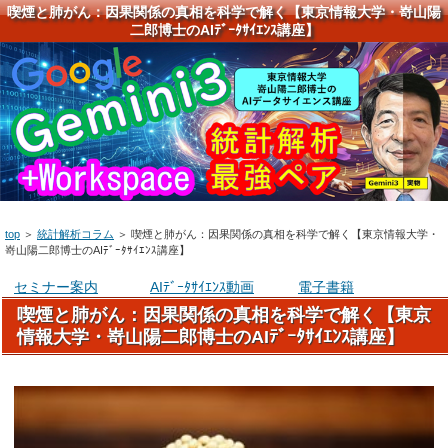
喫煙と肺がん：因果関係の真相を科学で解く【東京情報大学・嵜山陽
二郎博士のAIﾃﾞｰﾀｻｲｴﾝｽ講座】
top
＞
統計解析コラム
＞
喫煙と肺がん：因果関係の真相を科学で解く【東京情報大学・
嵜山陽二郎博士のAIﾃﾞｰﾀｻｲｴﾝｽ講座】
セミナー案内
AIﾃﾞｰﾀｻｲｴﾝｽ動画
電子書籍
喫煙と肺がん：因果関係の真相を科学で解く【東京
情報大学・嵜山陽二郎博士のAIﾃﾞｰﾀｻｲｴﾝｽ講座】