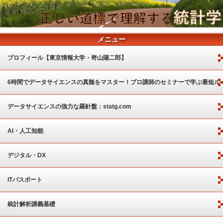
メニュー
プロフィール【東京情報大学・嵜山陽二郎】
6時間でデータサイエンスの真髄をマスター！プロ講師のセミナーで学ぶ最短ル
ート
データサイエンスの強力な羅針盤：statg.com
AI・人工知能
デジタル・DX
ITパスポート
統計解析講義基礎