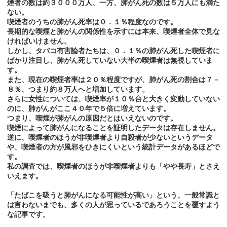
煙者の数は約３０００万人、一方、肺がん死の数は５万人にも満た
ない。
喫煙者のうちの肺がん死率は０．１％程度なのです。
長期的な喫煙と肺がんの関係性を示すには本来、喫煙者全体で見な
ければいけません。
しかし、タバコ有害論者たちは、０．１％の肺がん死した喫煙者に
ばかり注目し、肺がん死していない大半の喫煙者は無視していま
す。
また、現在の喫煙者率は２０％程度ですが、肺がん死の割合は７－
８％、つまり約８万人へと増加しています。
さらに女性については、喫煙率が１０％台と大きく変動していない
のに、肺がんがここ４０年で５倍に増えています。
つまり、喫煙が肺がんの原因だとはいえないのです。
喫煙によって肺がんになることを証明したデータは存在しません。
逆に、喫煙者のほうが非喫煙者より自殺者が少ないというデータ
や、喫煙者の方が風邪をひきにくいという統計データがあるほどで
す。
私の調査では、喫煙者のほうが非喫煙者よりも「やや長寿」とさえ
いえます。
「たばこを吸うと肺がんになる可能性が高い」という、一般常識と
は言わないまでも、多くの人が思っているであろうことを覆すよう
な記事です。