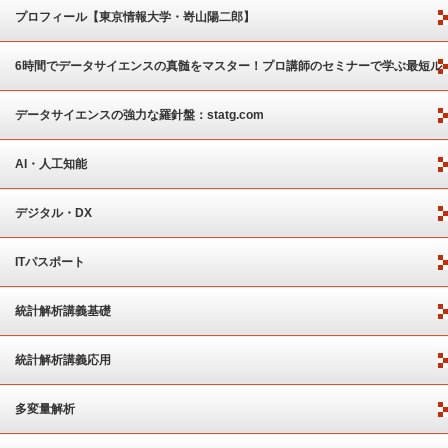
プロフィール【東京情報大学・嵜山陽二郎】
6時間でデータサイエンスの真髄をマスター！プロ講師のセミナーで学ぶ最短ル
ート
データサイエンスの強力な羅針盤：statg.com
AI・人工知能
デジタル・DX
ITパスポート
統計解析講義基礎
統計解析講義応用
多変量解析