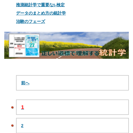
推測統計学で重要なt-検定
データのまとめ方の統計学
治験のフェーズ
前へ
1
2