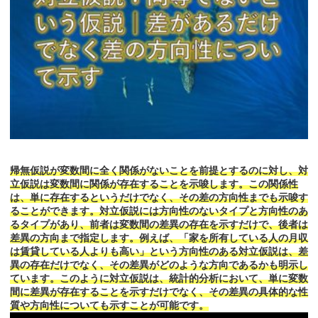
帰無仮説が変数間に全く関係がないことを前提とするのに対し、対
立仮説は変数間に関係が存在することを示唆します。この関係性
は、単に存在するというだけでなく、その差の方向性までも示唆す
ることができます。対立仮説には方向性のないタイプと方向性のあ
るタイプがあり、前者は変数間の差異の存在を示すだけで、後者は
差異の方向まで指定します。例えば、「家を所有している人の月収
は賃貸している人よりも高い」という方向性のある対立仮説は、差
異の存在だけでなく、その差異がどのような方向であるかも明示し
ています。このように対立仮説は、統計的分析において、単に変数
間に差異が存在することを示すだけでなく、その差異の具体的な性
質や方向性についても示すことが可能です。