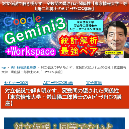
対立仮説で解き明かす、変数間の隠された関係性【東京情報大学・嵜
山陽二郎博士のAIﾃﾞｰﾀｻｲｴﾝｽ講座】
top
＞
統計解析講義基礎
＞
対立仮説で解き明かす、変数間の隠された関係性【東京情報
大学・嵜山陽二郎博士のAIﾃﾞｰﾀｻｲｴﾝｽ講座】
セミナー案内
AIﾃﾞｰﾀｻｲｴﾝｽ動画
電子書籍
対立仮説で解き明かす、変数間の隠された関係性
【東京情報大学・嵜山陽二郎博士のAIﾃﾞｰﾀｻｲｴﾝｽ講
座】