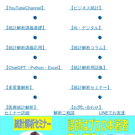
【YouTubeChannel】
【ビジネス統計】
【統計解析講義基礎】
【AI・デジタル】
【統計解析講義応用】
【統計解析コラム】
【ChatGPT・Python・Excel】
【統計解析用語集】
【多変量解析】
【統計解析セミナー】
【医療統計解析】
【お問い合わせ】
セミナー詳細
解析ご相談
LINEでお友達