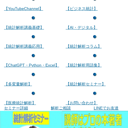
【YouTubeChannel】
【ビジネス統計】
【統計解析講義基礎】
【AI・デジタル】
【統計解析講義応用】
【統計解析コラム】
【ChatGPT・Python・Excel】
【統計解析用語集】
【多変量解析】
【統計解析セミナー】
【医療統計解析】
【お問い合わせ】
セミナー詳細
解析ご相談
LINEでお友達