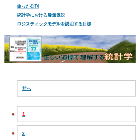
偏った公刊
統計学における帰無仮説
ロジスティックモデルを説明する目標
前へ
1
2