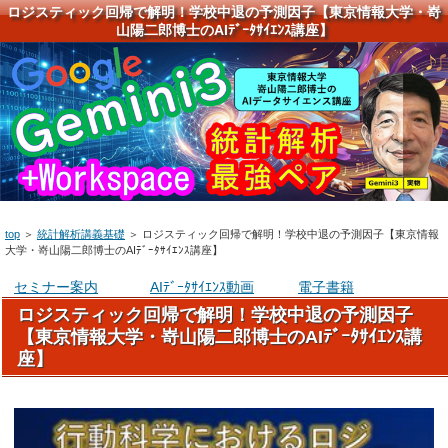
ロジスティック回帰で解明！学校中退の予測因子【東京情報大学・嵜
山陽二郎博士のAIﾃﾞｰﾀｻｲｴﾝｽ講座】
top
＞
統計解析講義基礎
＞
ロジスティック回帰で解明！学校中退の予測因子【東京情報
大学・嵜山陽二郎博士のAIﾃﾞｰﾀｻｲｴﾝｽ講座】
セミナー案内
AIﾃﾞｰﾀｻｲｴﾝｽ動画
電子書籍
ロジスティック回帰で解明！学校中退の予測因子
【東京情報大学・嵜山陽二郎博士のAIﾃﾞｰﾀｻｲｴﾝｽ講
座】