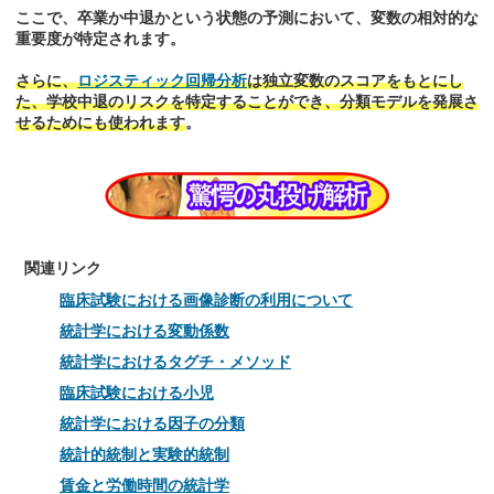
ここで、卒業か中退かという状態の予測において、変数の相対的な
重要度が特定されます。
さらに、
ロジスティック回帰分析
は独立変数のスコアをもとにし
た、学校中退のリスクを特定することができ、分類モデルを発展さ
せるためにも使われます
。
関連リンク
臨床試験における画像診断の利用について
統計学における変動係数
統計学におけるタグチ・メソッド
臨床試験における小児
統計学における因子の分類
統計的統制と実験的統制
賃金と労働時間の統計学