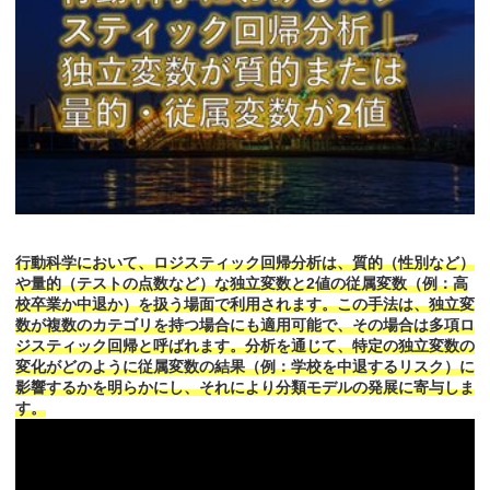
行動科学において、ロジスティック回帰分析は、質的（性別など）
や量的（テストの点数など）な独立変数と2値の従属変数（例：高
校卒業か中退か）を扱う場面で利用されます。この手法は、独立変
数が複数のカテゴリを持つ場合にも適用可能で、その場合は多項ロ
ジスティック回帰と呼ばれます。分析を通じて、特定の独立変数の
変化がどのように従属変数の結果（例：学校を中退するリスク）に
影響するかを明らかにし、それにより分類モデルの発展に寄与しま
す。