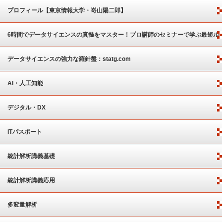
プロフィール【東京情報大学・嵜山陽二郎】
6時間でデータサイエンスの真髄をマスター！プロ講師のセミナーで学ぶ最短ル
ート
データサイエンスの強力な羅針盤：statg.com
AI・人工知能
デジタル・DX
ITパスポート
統計解析講義基礎
統計解析講義応用
多変量解析