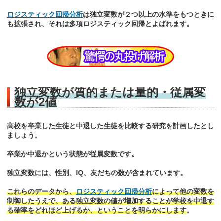
ロジスティック回帰分析
は独立変数が２つ以上の水準をもつときに
も拡張され、それは多項ロジスティック回帰とよばれます。
独立変数が質的または量的・従属変
数が2値
高校を卒業した生徒と中退した生徒を比較する研究を計画したとし
ましょう。
卒業か中退かという状態が従属変数です。
独立変数には、性別、IQ、友だちの数が含まれています。
これらのデータから、
ロジスティック回帰分析
によって他の変数を
制御したうえで、ある独立変数の値が増加することが学校を中退す
る確率をどれほど上げるか、ということを明らかにします
。