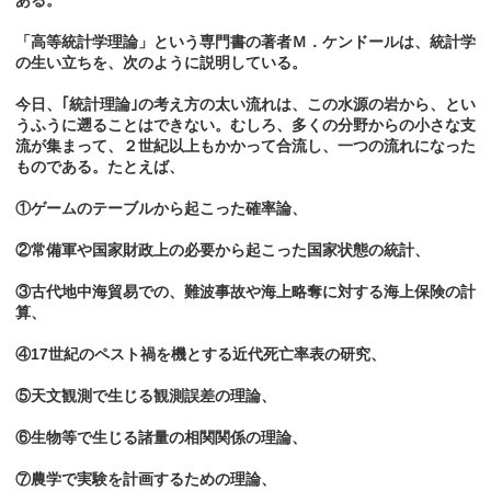
ある。
「高等統計学理論」という専門書の著者Ｍ．ケンドールは、統計学
の生い立ちを、次のように説明している。
今日、｢統計理論｣の考え方の太い流れは、この水源の岩から、とい
うふうに遡ることはできない。むしろ、多くの分野からの小さな支
流が集まって、２世紀以上もかかって合流し、一つの流れになった
ものである。たとえば、
①ゲームのテーブルから起こった確率論、
②常備軍や国家財政上の必要から起こった国家状態の統計、
③古代地中海貿易での、難波事故や海上略奪に対する海上保険の計
算、
④17世紀のペスト禍を機とする近代死亡率表の研究、
⑤天文観測で生じる観測誤差の理論、
⑥生物等で生じる諸量の相関関係の理論、
⑦農学で実験を計画するための理論、