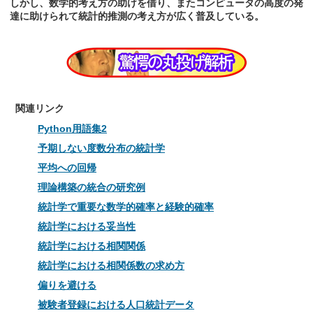
しかし、数学的考え方の助けを借り、またコンピュータの高度の発
達に助けられて統計的推測の考え方が広く普及している。
関連リンク
Python用語集2
予期しない度数分布の統計学
平均への回帰
理論構築の統合の研究例
統計学で重要な数学的確率と経験的確率
統計学における妥当性
統計学における相関関係
統計学における相関係数の求め方
偏りを避ける
被験者登録における人口統計データ