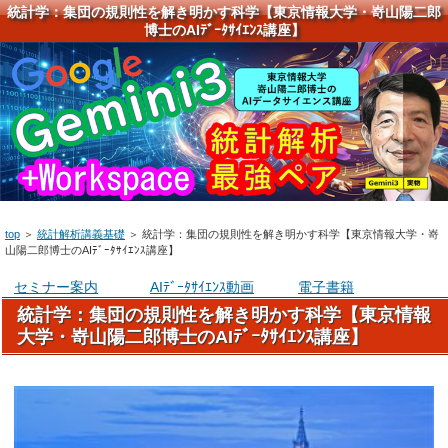
統計学：集団の規則性を解き明かす科学【東京情報大学・嵜山陽二郎
博士のAIﾃﾞｰﾀｻｲｴﾝｽ講座】
top
＞
統計解析講義基礎
＞
統計学：集団の規則性を解き明かす科学【東京情報大学・嵜
山陽二郎博士のAIﾃﾞｰﾀｻｲｴﾝｽ講座】
セミナー案内
AIﾃﾞｰﾀｻｲｴﾝｽ動画
電子書籍
統計学：集団の規則性を解き明かす科学【東京情報
大学・嵜山陽二郎博士のAIﾃﾞｰﾀｻｲｴﾝｽ講座】