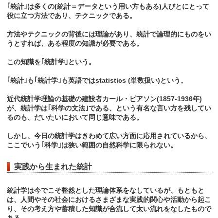
｢統計｣は多くの(統計＝データという用い方もある)人びとにとって
役に立つ方法であり、テクニックである。
方法やテクニックの背後には理論があり、統計で論理的にものをい
うとすれば、ある程度の知識が必要である。
この知識を｢統計学｣という。
｢統計｣も｢統計学｣も英語ではstatistics (単数扱い)という。
近代統計学理論の基礎の建設者カール・ピアソン(1857-1936年)
が、統計学は｢科学の文法｣である、という有名な言い方を残してい
るのも、だいたいにおいて同じ意味である。
しかし、今日の統計学はきわめて広い方面に応用されているから、
ここでいう｢科学｣は狭い範囲の自然科学に限られない。
実践から生まれた統計
統計学は今でこそ整然とした理論体系をなしているが、もともと
は、人間やその社会におけるさまざまな実践的関心や活動から起こ
り、その考え方や蓄積した知識が合流して太い流れをなしたもので