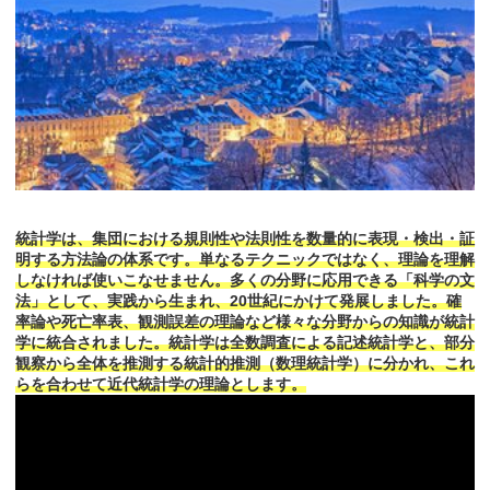
統計学は、集団における規則性や法則性を数量的に表現・検出・証
明する方法論の体系です。単なるテクニックではなく、理論を理解
しなければ使いこなせません。多くの分野に応用できる「科学の文
法」として、実践から生まれ、20世紀にかけて発展しました。確
率論や死亡率表、観測誤差の理論など様々な分野からの知識が統計
学に統合されました。統計学は全数調査による記述統計学と、部分
観察から全体を推測する統計的推測（数理統計学）に分かれ、これ
らを合わせて近代統計学の理論とします。