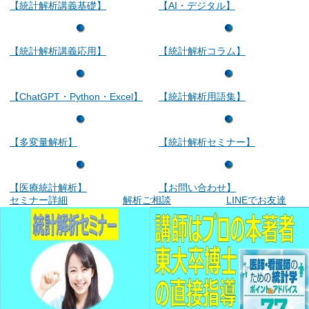
【統計解析講義基礎】
【AI・デジタル】
【統計解析講義応用】
【統計解析コラム】
【ChatGPT・Python・Excel】
【統計解析用語集】
【多変量解析】
【統計解析セミナー】
【医療統計解析】
【お問い合わせ】
セミナー詳細
解析ご相談
LINEでお友達