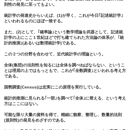
則性の発見に至ってもよい。
統計学の発達史からいえば、(1)が早く、これが今日｢記述統計学｣
といわれるものにほぼ一致する。
また、(2)として、｢確率論｣という数学理論を武器として、記述統
計学の上にここ１世紀ほどで打ち建てられた方法論の体系が、｢統
計的推測｣(あるいは数理統計学)である。
この２つの分野を合わせて、近代統計学の理論という。
全体(集団)の法則性を知るには全体を調べねばならない、というこ
とは理屈の上ではもっともで、これが｢全数調査｣といわれる考え方
である。
国勢調査(Census)は忠実にこの原理を実行している。
統計的推測に見られる｢一部｣を調べて｢全体｣に替える、という考え
方はここにはない。
可能な限り大量の資料を得て、精細に観察、整理し、数量的法則
(規則性)の発見をめざすのである。