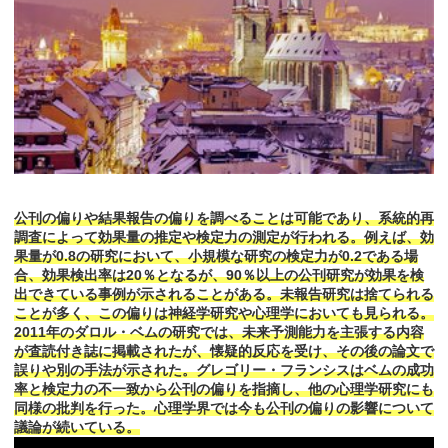
公刊の偏りや結果報告の偏りを調べることは可能であり、系統的再
調査によって効果量の推定や検定力の測定が行われる。例えば、効
果量が0.8の研究において、小規模な研究の検定力が0.2である場
合、効果検出率は20％となるが、90％以上の公刊研究が効果を検
出できている事例が示されることがある。未報告研究は捨てられる
ことが多く、この偏りは神経学研究や心理学においても見られる。
2011年のダロル・ベムの研究では、未来予測能力を主張する内容
が査読付き誌に掲載されたが、懐疑的反応を受け、その後の論文で
誤りや別の手法が示された。グレゴリー・フランシスはベムの成功
率と検定力の不一致から公刊の偏りを指摘し、他の心理学研究にも
同様の批判を行った。心理学界では今も公刊の偏りの影響について
議論が続いている。