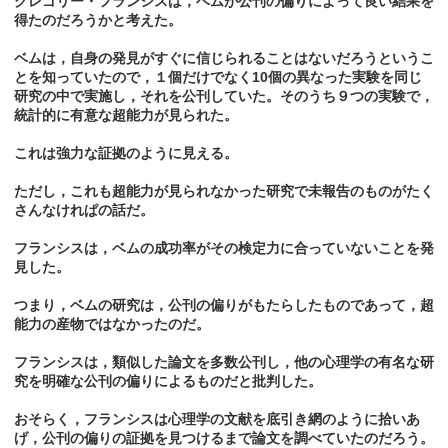
グレゴリー・フランシスは，ベムが公刊の偏りによって良い結果を
得たのだろうかと考えた。
ベムは，自身の発見がすぐに信じられることはないだろうというこ
とを知っていたので，１個だけでなく10個の異なった実験を同じ
研究の中で実施し，それを公刊していた。そのうち９つの実験で，
統計的に有意な超能力が見られた。
これは強力な証拠のように見える。
ただし，これも超能力が見られなかった研究で未報告のものがたく
さんなけれぱの話だ。
フランシスは，ベムの成功率がその検定力に合っていないことを発
見した。
つまり，ベムの研究は，公刊の偏りがもたらしたものであって，超
能力の産物ではなかったのだ。
フランシスは，類似した論文を多数公刊し，他の心理学の有名な研
究を明確な公刊の偏りによるものだと批判した。
おそらく，フランシスは心理学の文献を底引き網のように拾いあ
げ，公刊の偏りの証拠を見つけるまで論文を調べていたのだろう。