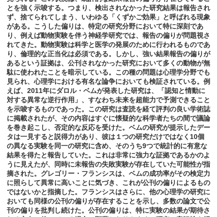
とを強く示唆する。つまり、検出されなかった研究結果は報告され
ず、捨てられてしまう、いわゆる「くずかご効果」と呼ばれる現象
がある。こうした偏りは、特定の研究分野において特に深刻であ
り、例えば動物実験を伴う神経学研究では、報告の偏りが問題視さ
れてきた。動物実験は科学と医学の発展のために行われるものであ
り、倫理的な正当化は必須である。しかし、強い結果報告の偏りが
あるという証拠は、公刊されなかった研究において多くの動物が無
駄に使われたことを暗示している。この種の問題は心理学分野でも
見られ、心理学における有名な論争においても検証されている。例
えば、2011年にダロル・ベムが発表した研究は、「認知と情動に
対する異常な逆行作用」、すなわち未来を超能力で予測できること
を示唆するものであった。この研究は査読を経て評判の良い学術誌
に掲載されたが、その内容はすぐに懐疑的な科学者たちの間で議論
を巻き起こし、否定的な反応を受けた。ベムの研究が提示したデー
タは一見すると説得力があり、彼は１つの研究だけではなく10個
の異なる実験を同一の研究に含め、そのうち9つで統計的に有意な
結果を得たと報告していた。これは非常に強力な証拠であるかのよ
うに見えたが、同時に未報告の失敗実験が存在していた可能性が指
摘された。グレゴリー・フランシスは、ベムの成功率がその検定力
に照らして異常に高いことに気づき、これが公刊の偏りによるもの
ではないかと指摘した。フランシスはさらに、他の心理学の研究に
おいても同様の公刊の偏りが存在することを示し、多数の論文で公
刊の偏りを批判し続けた。公刊の偏りは、特に実験の結果が期待さ