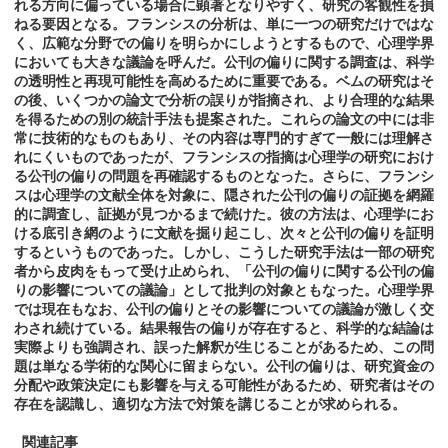
れる方向に偏っている場合に顕著となりやすく、研究の客観性を損
ねる要因となる。フランシスの分析は、単に一つの研究だけではな
く、広範な分野での偏りを明らかにしようとするもので、心理学界
においても大きな議論を呼んだ。公刊の偏りに関する調査は、科学
の透明性と再現可能性を高めるために重要である。ベムの研究はそ
の後、いくつかの論文で分析の誤りが指摘され、より合理的な結果
を得るための別の統計手法も提案された。これらの論文の中には非
常に技術的なものもあり、その内容は専門的すぎて一般には理解さ
れにくいものであったが、フランシスの指摘は心理学の研究におけ
る公刊の偏りの問題を再確認するものとなった。さらに、フランシ
スは心理学の文献全体を対象に、隠された公刊の偏りの証拠を網羅
的に調査し、証拠が見つかるまで続けた。彼の方法は、心理学にお
ける底引き網のように文献を掘り起こし、次々と公刊の偏りを証明
するというものであった。しかし、こうした研究手法は一部の研究
者から皮肉をもって受け止められ、「公刊の偏りに関する公刊の偏
りの影響についての議論」として批判の対象ともなった。心理学界
では現在もなお、公刊の偏りとその影響についての議論が激しく交
わされ続けている。結果報告の偏りが存在すると、科学的な結論は
実際よりも強調され、誤った解釈が生じることがあるため、この問
題は単なる学術的な関心に留まらない。公刊の偏りは、研究資金の
分配や政策決定にも影響を与える可能性があるため、研究者はその
存在を認識し、適切な方法で対策を講じることが求められる。
関連記事