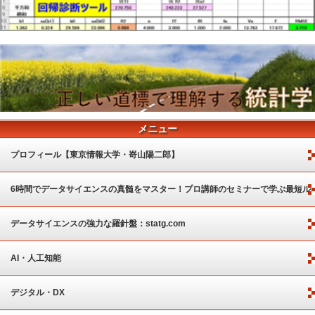
メニュー
プロフィール【東京情報大学・嵜山陽二郎】
6時間でデータサイエンスの真髄をマスター！プロ講師のセミナーで学ぶ最短ル
ート
データサイエンスの強力な羅針盤：statg.com
AI・人工知能
デジタル・DX