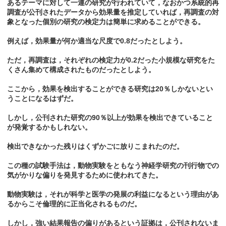
あるテーマに対して一連の研究が行われていて，なおかつ系統的再
調査が公刊されたデータから効果量を推定していれば，再調査の対
象となった個別の研究の検定力は簡単に求めることができる。
例えば，効果量が何か適当な尺度で0.8だったとしよう。
ただ，再調査は，それぞれの検定力が0.2だった小規模な研究をた
くさん集めて構成されたものだったとしよう。
ここから，効果を検出することができる研究は20％しかないとい
うことになるはずだ。
しかし，公刊された研究の90％以上が効果を検出できていること
が発覚するかもしれない。
検出できなかった残りはくずかごに放りこまれたのだ。
この種の試験手法は，動物実験をともなう神経学研究の刊行物での
気がかりな偏りを発見するために使われてきた。
動物実験は，それが科学と医学の発展の利益になるという理由があ
るからこそ倫理的に正当化されるものだ。
しかし，強い結果報告の偏りがあるという証拠は，公刊されないま