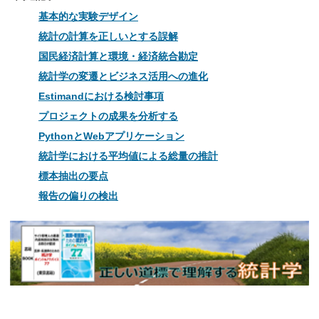
基本的な実験デザイン
統計の計算を正しいとする誤解
国民経済計算と環境・経済統合勘定
統計学の変遷とビジネス活用への進化
Estimandにおける検討事項
プロジェクトの成果を分析する
PythonとWebアプリケーション
統計学における平均値による総量の推計
標本抽出の要点
報告の偏りの検出