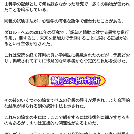
ま科学の記録として何も残さなかった研究で，多くの動物が使われ
たことを暗示している。
同種の試験手法が，心理学の有名な論争で使われたことがある。
ダロル・ベムの2011年の研究で，｢認知と情動に対する異常な逆行
作用｣，要するに，未来を超能力で予測することに関する証拠があ
るという主張がなされた。
これは査読を経て評判の良い学術誌に掲載されたのだが，予想どお
り，掲載されてすぐに懐疑的な科学者から否定的な反応を受けた。
その後のいくつかの論文でベムの分析の誤りが示され，より合理的
な結果が得られる別の統計手法も示された。
これらの論文の中には，ここで紹介するには技術的に細かすぎるも
のもあるが，１つは直接的な関連性があるものだ。