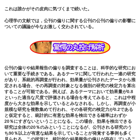
これは誰かがその皮肉に気づくまで続いた。
心理学の文献では，公刊の偏りに関する公刊の公刊の偏りの影響に
ついての議論が今なお激しく交わされている。
公刊の偏りや結果報告の偏りを調査することは、科学的な研究にお
いて重要な手続きである。あるテーマに関して行われた一連の研究
があり、系統的再調査が行われ、効果量が公刊されたデータから推
定される場合、その再調査の対象となる個別の研究の検定力を算出
することが可能である。例えば、あるテーマにおいて効果量が0.8
といった適当な尺度で評価される場合を考えてみると、これは中程
度から大きな効果を示しているとみなされる。しかし、再調査が小
規模な研究を複数集めて行われ、その各研究の検定力が0.2である
と仮定すると、統計的に有意な効果を検出できる確率はわずか
20％にすぎないということになる。この場合、効果を検出できる
研究は全体の20％のみということになるが、公刊される研究のう
ち90％以上が有意な結果を示していることが発覚する事例も多く
見られる。この状況は、統計的な結果報告の偏りが存在しているこ