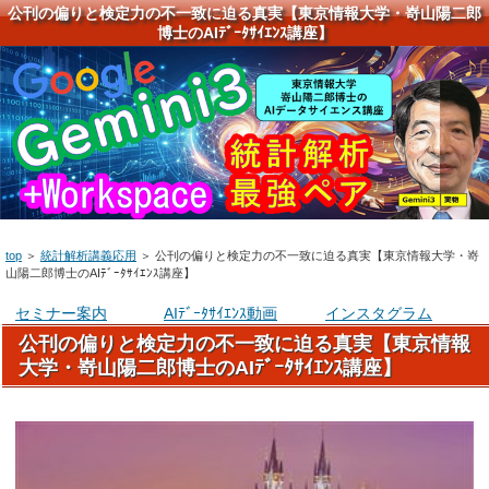
公刊の偏りと検定力の不一致に迫る真実【東京情報大学・嵜山陽二郎
博士のAIﾃﾞｰﾀｻｲｴﾝｽ講座】
top
＞
統計解析講義応用
＞
公刊の偏りと検定力の不一致に迫る真実【東京情報大学・嵜
山陽二郎博士のAIﾃﾞｰﾀｻｲｴﾝｽ講座】
セミナー案内
AIﾃﾞｰﾀｻｲｴﾝｽ動画
インスタグラム
公刊の偏りと検定力の不一致に迫る真実【東京情報
大学・嵜山陽二郎博士のAIﾃﾞｰﾀｻｲｴﾝｽ講座】