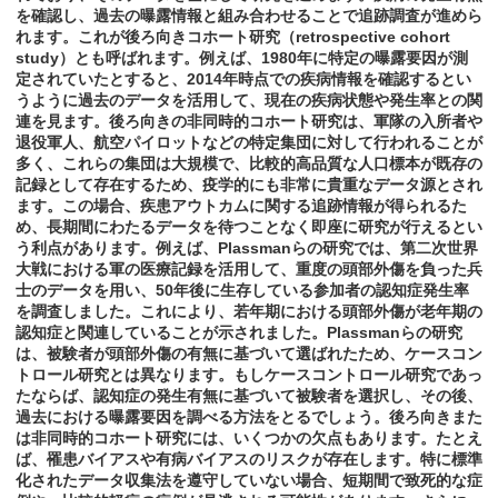
を確認し、過去の曝露情報と組み合わせることで追跡調査が進めら
れます。これが後ろ向きコホート研究（retrospective cohort
study）とも呼ばれます。例えば、1980年に特定の曝露要因が測
定されていたとすると、2014年時点での疾病情報を確認するとい
うように過去のデータを活用して、現在の疾病状態や発生率との関
連を見ます。後ろ向きの非同時的コホート研究は、軍隊の入所者や
退役軍人、航空パイロットなどの特定集団に対して行われることが
多く、これらの集団は大規模で、比較的高品質な人口標本が既存の
記録として存在するため、疫学的にも非常に貴重なデータ源とされ
ます。この場合、疾患アウトカムに関する追跡情報が得られるた
め、長期間にわたるデータを待つことなく即座に研究が行えるとい
う利点があります。例えば、Plassmanらの研究では、第二次世界
大戦における軍の医療記録を活用して、重度の頭部外傷を負った兵
士のデータを用い、50年後に生存している参加者の認知症発生率
を調査しました。これにより、若年期における頭部外傷が老年期の
認知症と関連していることが示されました。Plassmanらの研究
は、被験者が頭部外傷の有無に基づいて選ばれたため、ケースコン
トロール研究とは異なります。もしケースコントロール研究であっ
たならば、認知症の発生有無に基づいて被験者を選択し、その後、
過去における曝露要因を調べる方法をとるでしょう。後ろ向きまた
は非同時的コホート研究には、いくつかの欠点もあります。たとえ
ば、罹患バイアスや有病バイアスのリスクが存在します。特に標準
化されたデータ収集法を遵守していない場合、短期間で致死的な症