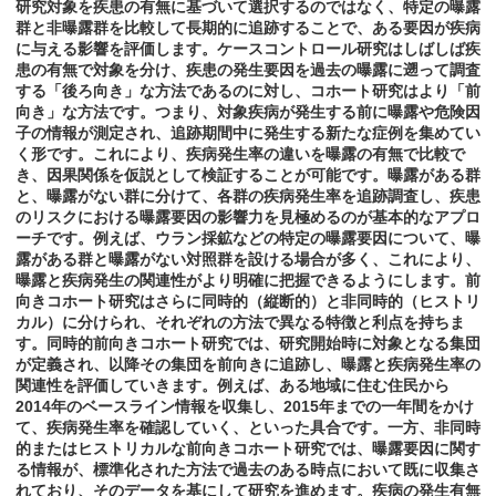
研究対象を疾患の有無に基づいて選択するのではなく、特定の曝露
群と非曝露群を比較して長期的に追跡することで、ある要因が疾病
に与える影響を評価します。ケースコントロール研究はしばしば疾
患の有無で対象を分け、疾患の発生要因を過去の曝露に遡って調査
する「後ろ向き」な方法であるのに対し、コホート研究はより「前
向き」な方法です。つまり、対象疾病が発生する前に曝露や危険因
子の情報が測定され、追跡期間中に発生する新たな症例を集めてい
く形です。これにより、疾病発生率の違いを曝露の有無で比較で
き、因果関係を仮説として検証することが可能です。曝露がある群
と、曝露がない群に分けて、各群の疾病発生率を追跡調査し、疾患
のリスクにおける曝露要因の影響力を見極めるのが基本的なアプロ
ーチです。例えば、ウラン採鉱などの特定の曝露要因について、曝
露がある群と曝露がない対照群を設ける場合が多く、これにより、
曝露と疾病発生の関連性がより明確に把握できるようにします。前
向きコホート研究はさらに同時的（縦断的）と非同時的（ヒストリ
カル）に分けられ、それぞれの方法で異なる特徴と利点を持ちま
す。同時的前向きコホート研究では、研究開始時に対象となる集団
が定義され、以降その集団を前向きに追跡し、曝露と疾病発生率の
関連性を評価していきます。例えば、ある地域に住む住民から
2014年のベースライン情報を収集し、2015年までの一年間をかけ
て、疾病発生率を確認していく、といった具合です。一方、非同時
的またはヒストリカルな前向きコホート研究では、曝露要因に関す
る情報が、標準化された方法で過去のある時点において既に収集さ
れており、そのデータを基にして研究を進めます。疾病の発生有無