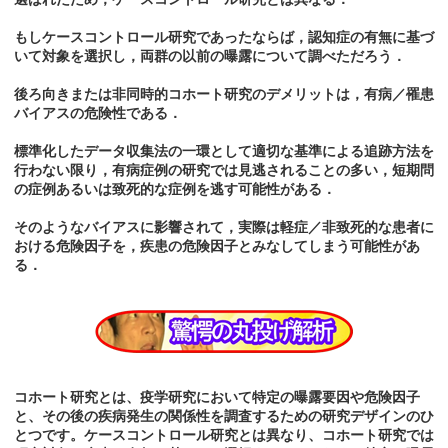
もしケースコントロール研究であったならば，認知症の有無に基づ
いて対象を選択し，両群の以前の曝露について調べただろう．
後ろ向きまたは非同時的コホート研究のデメリットは，有病／罹患
バイアスの危険性である．
標準化したデータ収集法の一環として適切な基準による追跡方法を
行わない限り，有病症例の研究では見逃されることの多い，短期問
の症例あるいは致死的な症例を逃す可能性がある．
そのようなバイアスに影響されて，実際は軽症／非致死的な患者に
おける危険因子を，疾患の危険因子とみなしてしまう可能性があ
る．
コホート研究とは、疫学研究において特定の曝露要因や危険因子
と、その後の疾病発生の関係性を調査するための研究デザインのひ
とつです。ケースコントロール研究とは異なり、コホート研究では