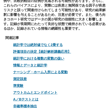
例や、比較的軽症の症例が見逃される可能性があります。さらに、
これらのバイアスにより、実際には疾患と無関係である因子が疾患
リスクと誤って関連付けられてしまう可能性があり、研究の結果解
釈に影響を与えることがあるため、注意が必要です。また、後ろ向
きコホート研究ではデータの質が研究の信頼性に大きく影響しま
す。記録が長期間にわたって良好な状態で維持されている必要があ
るほか、記録されている情報の網羅性も重要です。
関連記事
統計学では絶対値でなく2乗する
評価項目の決定【統計解析講義応用】
統計学における複数の変数の扱い
情報とデータと統計学
ナーシング・ホーム入所による変動
測定誤差
準実験
アウトカムとエンドポイント
A／Bテストとは
非確率標本抽出