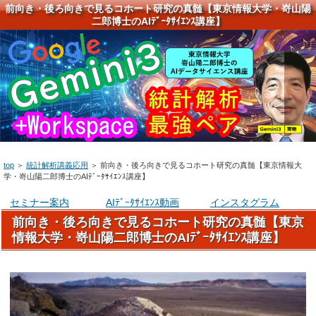
前向き・後ろ向きで見るコホート研究の真髄【東京情報大学・嵜山陽
二郎博士のAIﾃﾞｰﾀｻｲｴﾝｽ講座】
top
＞
統計解析講義応用
＞
前向き・後ろ向きで見るコホート研究の真髄【東京情報大
学・嵜山陽二郎博士のAIﾃﾞｰﾀｻｲｴﾝｽ講座】
セミナー案内
AIﾃﾞｰﾀｻｲｴﾝｽ動画
インスタグラム
前向き・後ろ向きで見るコホート研究の真髄【東京
情報大学・嵜山陽二郎博士のAIﾃﾞｰﾀｻｲｴﾝｽ講座】