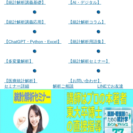
【統計解析講義基礎】
【AI・デジタル】
【統計解析講義応用】
【統計解析コラム】
【ChatGPT・Python・Excel】
【統計解析用語集】
【多変量解析】
【統計解析セミナー】
【医療統計解析】
【お問い合わせ】
セミナー詳細
解析ご相談
LINEでお友達