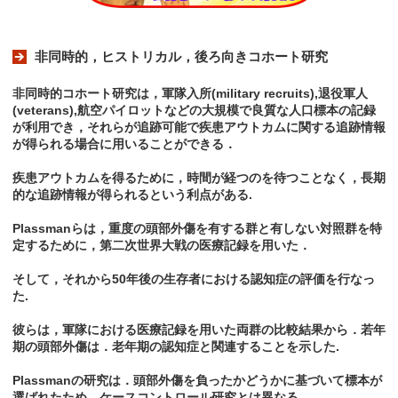
非同時的，ヒストリカル，後ろ向きコホート研究
非同時的コホート研究は，軍隊入所(military recruits),退役軍人
(veterans),航空パイロットなどの大規模で良質な人口標本の記録
が利用でき，それらが追跡可能で疾患アウトカムに関する追跡情報
が得られる場合に用いることができる．
疾患アウトカムを得るために，時間が経つのを待つことなく，長期
的な追跡情報が得られるという利点がある.
Plassmanらは，重度の頭部外傷を有する群と有しない対照群を特
定するために，第二次世界大戦の医療記録を用いた．
そして，それから50年後の生存者における認知症の評価を行なっ
た.
彼らは，軍隊における医療記録を用いた両群の比較結果から．若年
期の頭部外傷は．老年期の認知症と関連することを示した.
Plassmanの研究は．頭部外傷を負ったかどうかに基づいて標本が
選ばれたため，ケースコントロール研究とは異なる．