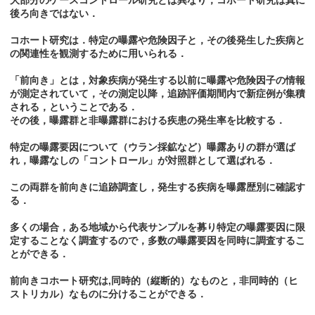
大部分のケースコントロール研究とは異なり，コホート研究は真に
後ろ向きではない．
コホート研究は．特定の曝露や危険因子と，その後発生した疾病と
の関連性を観測するために用いられる．
「前向き」とは，対象疾病が発生する以前に曝露や危険因子の情報
が測定されていて，その測定以降，追跡評価期間内で新症例が集積
される，ということである．
その後，曝露群と非曝露群における疾患の発生率を比較する．
特定の曝露要因について（ウラン採鉱など）曝露ありの群が選ば
れ，曝露なしの「コントロール」が対照群として選ばれる．
この両群を前向きに追跡調査し，発生する疾病を曝露歴別に確認す
る．
多くの場合，ある地域から代表サンプルを募り特定の曝露要因に限
定することなく調査するので，多数の曝露要因を同時に調査するこ
とができる．
前向きコホート研究は,同時的（縦断的）なものと，非同時的（ヒ
ストリカル）なものに分けることができる．