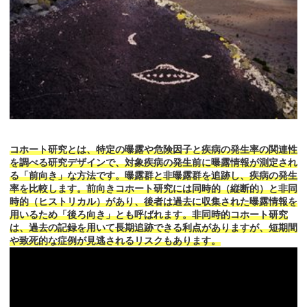
コホート研究とは、特定の曝露や危険因子と疾病の発生率の関連性
を調べる研究デザインで、対象疾病の発生前に曝露情報が測定され
る「前向き」な方法です。曝露群と非曝露群を追跡し、疾病の発生
率を比較します。前向きコホート研究には同時的（縦断的）と非同
時的（ヒストリカル）があり、後者は過去に収集された曝露情報を
用いるため「後ろ向き」とも呼ばれます。非同時的コホート研究
は、過去の記録を用いて長期追跡できる利点がありますが、短期間
や致死的な症例が見逃されるリスクもあります。