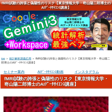
fMRI試験の誇張と偽陽性のリスク【東京情報大学・嵜山陽二郎博士の
AIﾃﾞｰﾀｻｲｴﾝｽ講座】
top
＞
統計解析講義応用
＞
fMRI試験の誇張と偽陽性のリスク【東京情報大学・嵜山陽二
郎博士のAIﾃﾞｰﾀｻｲｴﾝｽ講座】
セミナー案内
AIﾃﾞｰﾀｻｲｴﾝｽ動画
インスタグラム
fMRI試験の誇張と偽陽性のリスク【東京情報大学・
嵜山陽二郎博士のAIﾃﾞｰﾀｻｲｴﾝｽ講座】