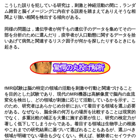
こうした誤りを犯している研究は，刺激と神経活動の間に，ランダ
ム雑音と脳イメージングに内在する誤差を踏まえてありえそうな相
関より強い相関を検出する傾向がある。
同様の問題は，遺伝学者が何千もの遺伝子のデータを集めてその一
部を分析のために選んだり，疫学者が人口動態に関するデータを拾
いあげて病気と関連するリスク因子が何かを探したりするときにも
起きる。
fMRI試験は脳の特定の領域の活動を刺激や行動と関連づけること
を目的とした試験であり、現代のMRI機器は高解像度で脳内の血流
変化を検出し、どの領域が刺激に応じて活動しているかを示す。こ
のため、研究者はあらかじめ分析において着目する領域を選ぶ必要
がある。なぜなら、脳全体の何万もの場所を比較することは現実的
でなく、多重比較の補正を大量に施す必要が生じ、研究の検定力が
著しく低下してしまうからである。着目する領域は生物学上の根拠
やこれまでの研究結果に基づいて選ばれることもあるが、選ぶべき
領域が明確でない場合も少なくない。例えば、被験者にセイウチの