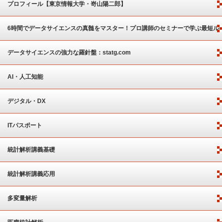
プロフィール【東京情報大学・嵜山陽二郎】
6時間でデータサイエンスの真髄をマスター！プロ講師のセミナーで学ぶ最短ル
ート
データサイエンスの強力な羅針盤：statg.com
AI・人工知能
デジタル・DX
ITパスポート
統計解析講義基礎
統計解析講義応用
多変量解析