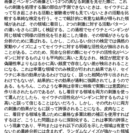
画像とペンギンの画像という2つの異なる刺激を見せた際に、これ
らの刺激を処理する脳の部位が予測できないときは、セイウチによ
って引き起こされる活動と被験者が何も見ていないときの活動を比
較する単純な検定を行う。そこで統計的に有意な結果が得られた領
域があれば、その領域に着目し、2つの刺激に対する活動パターン
の違いをさらに詳しく検証する。この過程でセイウチとペンギンが
同じ領域で同様の活性化を引き起こした場合、その領域がさらなる
分析のために選ばれる。しかし、このふるい分けの検定では偶然の
変動やノイズによってセイウチに対する明確な活性化が抽出される
ことがある。このため、完全な分析の際にセイウチの活性化がペン
ギンに対するものよりも平均的に高いと見なされ、検定が想定する
偽陽性率よりもはるかに高い頻度で存在しない差が検出されること
になる。これは幸運な領域でのみ検定が行われた結果であり、セイ
ウチに本当の効果があるわけではなく、誤った相関が作り出された
わけでもないが、結果的にその効果が過剰に強調されてしまうので
ある。もちろん、このような事例は非常に特殊で実際には意図的に
作り出されたものであるが、もし着目する領域を両方の刺激を使っ
て選んだとしたら、セイウチの活性化がペンギンに対するものより
高いと誤って信じることはないだろう。しかし、その代わりに両方
の刺激の効果がともに誤って誇張されることになる。皮肉なこと
に、着目する領域を選ぶために厳格な多重比較の補正を使用すれば
するほど、こうした問題はさらに深刻化する。これは事実の誇張と
いう現象であり、平均またはそれ以下の反応を示した領域は有意で
ないため最終分析には含まれず、ランダムなノイズが強かった領域