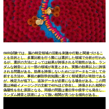
fMRI試験では、脳の特定領域の活動を刺激や行動と関連づけるこ
とを目的とし、多重比較を行う際には選択した領域で分析が行われ
るが、選択の方法によっては結果が誇張される可能性がある。ラン
ダムな雑音により一部の領域が有意とされ、実際の効果以上に誇張
される問題がある。効果を誇張しないためにはデータを二分して分
析する方法や、事前の解剖学的知識に基づく領域選択が有効である
が、検定力が低下し、追加データが必要になる場合がある。この問
題は神経イメージングの文献で40%ほど存在し、誇張された相関や
偽陽性を生む原因となる。同様の問題は遺伝学や疫学でも発生し、
ランダム雑音と誤差によって強い相関が見つかる傾向がある。