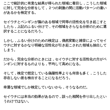
ここで統計的に有意な結果が得られた領域に着目し，こうした領域
に対して完全な分析をして，２つの刺激の間に活動パターンの違い
があるかを検定する。
セイウチとペンギンが脳のある領域で同等の活性化を引き起こすと
したら，上記のふるい分けで，その領域をさらなる分析のために選
択することになるだろう。
しかし，ふるい分けのための検定は，偶然変動と雑音によってセイ
ウチに対するかなり明確な活性化が引き起こされた領域も抽出して
しまう。
だから，完全な分析のときには，セイウチに対する活性化の方がペ
ンギンに対するものよりも，平均して高めになる。
そして，検定で想定している偽陽性率よりも何倍も多く，こうした
存在しない差を検出することになるだろう。
幸運な領域でしか検定していないから，そうなるのだ。
セイウチには本当の効果があるので，誤った相関を作り出したとい
うわけではない。