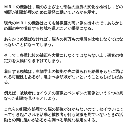
ＭＲＩの機器は，脳のさまざまな部位の血流の変化を検出し，どの
領野が刺激処理のために活発に動いているかを示す。
現代のＭＲＩの機器はとても解像度の高い像を出すので，あらかじ
め脳の中で着目する領域を選ぶことが重要になる。
あらかじめ選ばなければ，脳内の何万もの場所を比較しなくてはな
らないことになってしまう。
そして，多重比較の補正を大量にしなくてはならない上，研究の検
定力を大幅に引き下げてしまう。
着目する領域は，生物学上の根拠や先に得られた結果をもとに選ば
れる可能性もあるが，選ぶべき領域がないということもしばしばあ
る。
例えば，被験者にセイウチの画像とペンギンの画像という２つの異
なった刺激を見せるとしよう。
これらの刺激を処理する脳の部位が分からないので，セイウチによ
って引き起こされる活動と被験者が何も刺激を見ていないときの活
動との間に違いがあるかを調べる単純な検定をする。