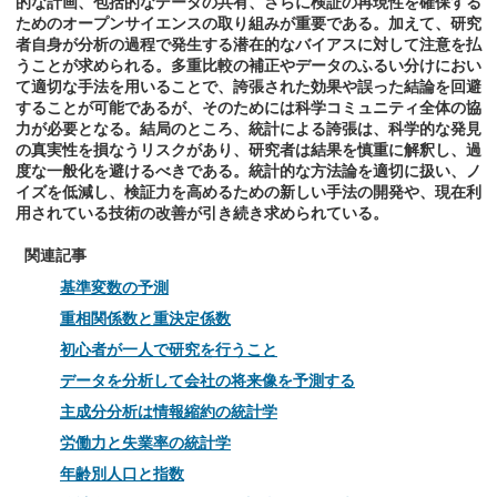
的な計画、包括的なデータの共有、さらに検証の再現性を確保する
ためのオープンサイエンスの取り組みが重要である。加えて、研究
者自身が分析の過程で発生する潜在的なバイアスに対して注意を払
うことが求められる。多重比較の補正やデータのふるい分けにおい
て適切な手法を用いることで、誇張された効果や誤った結論を回避
することが可能であるが、そのためには科学コミュニティ全体の協
力が必要となる。結局のところ、統計による誇張は、科学的な発見
の真実性を損なうリスクがあり、研究者は結果を慎重に解釈し、過
度な一般化を避けるべきである。統計的な方法論を適切に扱い、ノ
イズを低減し、検証力を高めるための新しい手法の開発や、現在利
用されている技術の改善が引き続き求められている。
関連記事
基準変数の予測
重相関係数と重決定係数
初心者が一人で研究を行うこと
データを分析して会社の将来像を予測する
主成分分析は情報縮約の統計学
労働力と失業率の統計学
年齢別人口と指数