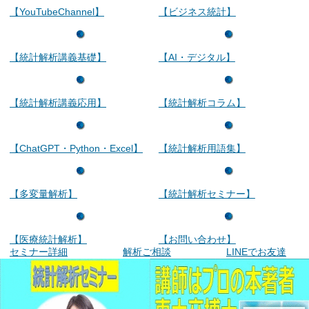
【YouTubeChannel】
【ビジネス統計】
【統計解析講義基礎】
【AI・デジタル】
【統計解析講義応用】
【統計解析コラム】
【ChatGPT・Python・Excel】
【統計解析用語集】
【多変量解析】
【統計解析セミナー】
【医療統計解析】
【お問い合わせ】
セミナー詳細
解析ご相談
LINEでお友達