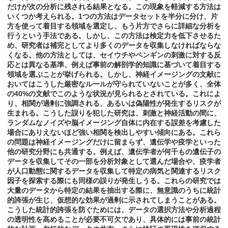
だけが次の分析に残される結果となる。この現象を軽減する方法は
いくつか考えられる。1つの方法はデータセットを半分に分け、片
方を使って着目する領域を選定し、もう片方でさらに詳細な分析を
行うという手法である。しかし、この方法は検定力を低下させるた
め、研究者は補完としてより多くのデータを収集しなければならな
くなる。他の方法としては、セイウチやペンギンの刺激に対する反
応とは異なる基準、例えば事前の解剖学的知識に基づいて着目する
領域を選ぶことが挙げられる。しかし、神経イメージングの文献に
おいてはこうした厳密なルールが守られていないことが多く、全体
の40%の文献でこのような状況が見られるとされている。これによ
り、相関が過剰に強調される、あるいは偽陽性が発生するリスクが
生まれる。こうした誤りを犯した研究は、刺激と神経活動の間に、
ランダムなノイズや脳イメージング自体に内在する誤差を考慮した
場合にありえないほど強い相関を検出しやすい傾向にある。これら
の問題は神経イメージングだけに留まらず、遺伝学や疫学といった
他の研究分野にも共通する。例えば、遺伝学者が何千もの遺伝子の
データを収集してその一部を分析対象として選んだ場合や、疫学者
が人口動態に関するデータを収集して特定の病気と関連するリスク
因子を探索する際にも同様の誤りが発生しうる。これらの研究では
大量のデータから特定の結果を抽出する際に、無意識のうちに統計
的誇張が生じ、仮想的な効果が過剰に示されてしまうことがある。
こうした統計的誇張を防ぐためには、データの選択方法や分析過程
の透明性を高めることが必要不可欠であり、具体的には事前の統計