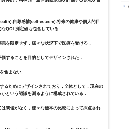
alth),自尊感情(self-esteem).将来の健康や個人的目
なQOL測定値も包含している.
Profileは，疾患を限定せず，様々な状況下で医療を受ける，
評価することを目的としてデザインされた．
を含まない.
価するためにデザインされており，全体として，現在の
るかという認識を測るように構成されている．
ては閾値がなく，様々な標本の比較によって採点され