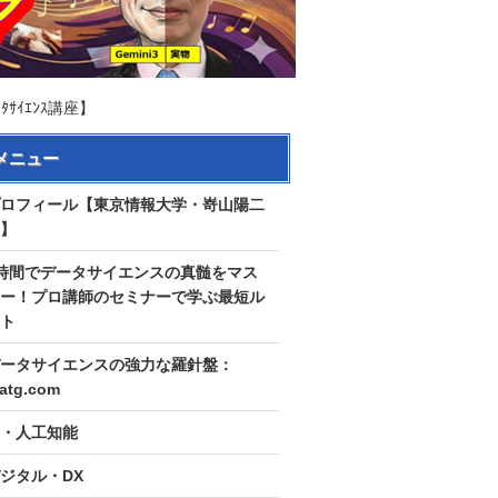
ｲｴﾝｽ講座】
メニュー
ロフィール【東京情報大学・嵜山陽二
】
時間でデータサイエンスの真髄をマス
ー！プロ講師のセミナーで学ぶ最短ル
ト
ータサイエンスの強力な羅針盤：
tatg.com
I・人工知能
ジタル・DX