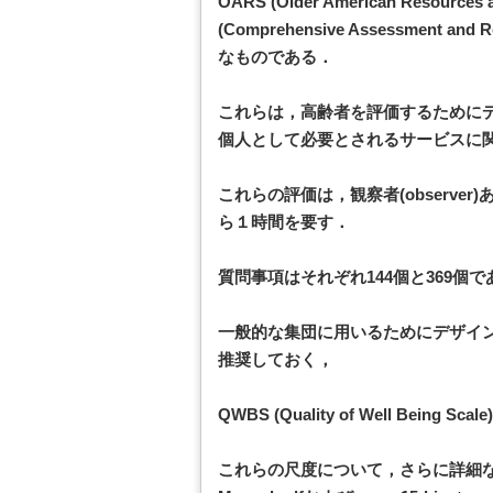
OARS (Older American Resources a
(Comprehensive Assessment a
なものである．
これらは，高齢者を評価するために
個人として必要とされるサービスに
これらの評価は，観察者(observe
ら１時間を要す．
質問事項はそれぞれ144個と369個で
一般的な集団に用いるためにデザイ
推奨しておく，
QWBS (Quality of Well Being Sc
これらの尺度について，さらに詳細な情報はhttp