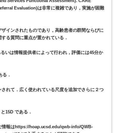
nd Services Functional Assessment). CARE
nd Referral Evaluation)は非常に複雑であり，実施が困難
デザインされたものであり，高齢患者の群間ならびに
関する質問に重点が置かれている．
r)あるいは情報提供者によって行われ，評価には45分か
ある．
ンされて．広く使われている尺度を追加でさらに２つ
ale) と15D である．
s://hoap.ucsd.edu/qwb-info/QWB-