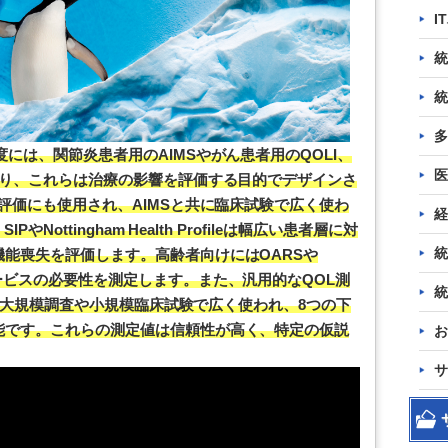
I
統
統
多
には、関節炎患者用のAIMSやがん患者用のQOLI、
医
あり、これらは治療の影響を評価する目的でデザインさ
ム評価にも使用され、AIMSと共に臨床試験で広く使わ
経
Nottingham Health Profileは幅広い患者層に対
統
能喪失を評価します。高齢者向けにはOARSや
ービスの必要性を測定します。また、汎用的なQOL測
統
36は大規模調査や小規模臨床試験で広く使われ、8つの下
能です。これらの測定値は信頼性が高く、特定の仮説
お
サ