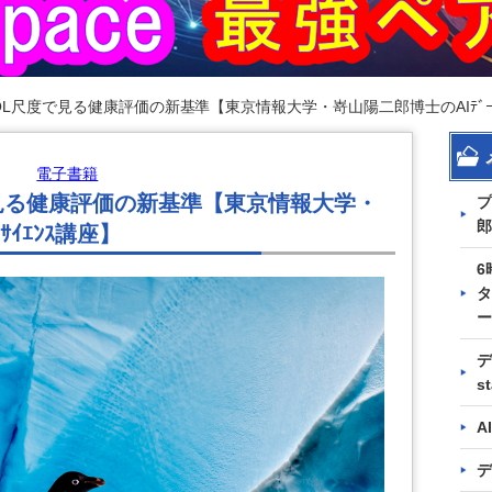
L尺度で見る健康評価の新基準【東京情報大学・嵜山陽二郎博士のAIﾃﾞｰﾀｻ
電子書籍
見る健康評価の新基準【東京情報大学・
プ
郎
ｻｲｴﾝｽ講座】
6
タ
ー
デ
s
A
デ