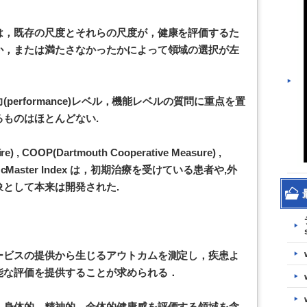
は，既存の尺度とそれらの尺度が，健康を評価するた
か，または満たさなかったかによって領域の選択が左
erformance)レベル，機能レベルの質問に重点を置
ものはほとんどない.
ire) , COOP(Dartmouth Cooperative Measure) ,
ile), McMaster Index は，初期治療を受けている患者や,外
として本来は開発された.
ービスの提供から生じるアウトカムを測定し，疾患よ
能な評価を提供することが求められる．
．身体的，精神的，全体的健康感を評価する領域を含