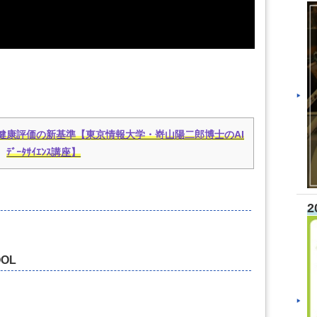
健康評価の新基準【東京情報大学・嵜山陽二郎博士のAI
ﾃﾞｰﾀｻｲｴﾝｽ講座】
2
OL