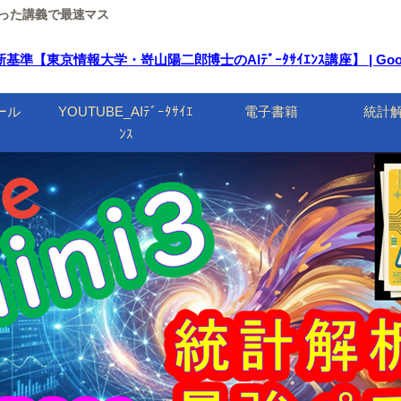
ルを使った講義で最速マス
東京情報大学・嵜山陽二郎博士のAIﾃﾞｰﾀｻｲｴﾝｽ講座】 | Google
ール
YOUTUBE_AIﾃﾞｰﾀｻｲｴ
電子書籍
統計
ﾝｽ