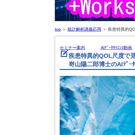
top
＞
統計解析講義応用
＞
疾患特異的QO
セミナー案内
AIﾃﾞｰﾀｻｲｴﾝｽ動画
疾患特異的QOL尺度で
嵜山陽二郎博士のAIﾃﾞｰﾀ