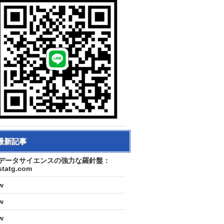
最新記事
データサイエンスの強力な羅針盤：
statg.com
w
w
w