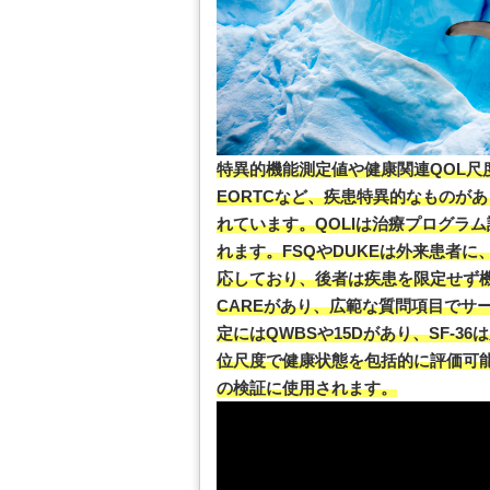
特異的機能測定値や健康関連QOL尺度
EORTCなど、疾患特異的なものが
れています。QOLIは治療プログラ
れます。FSQやDUKEは外来患者に、SIPや
応しており、後者は疾患を限定せず機
CAREがあり、広範な質問項目でサ
定にはQWBSや15Dがあり、SF-
位尺度で健康状態を包括的に評価可
の検証に使用されます。